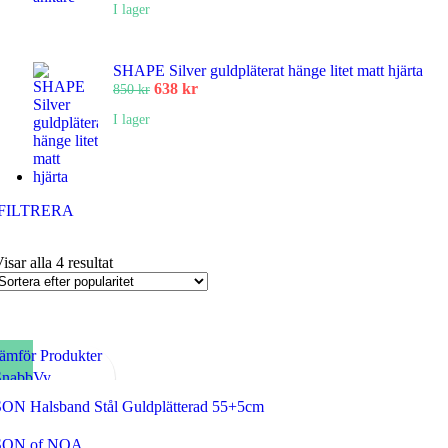
I lager
priset
priset
var:
är:
1
1
575 kr.
182 kr.
SHAPE Silver guldpläterat hänge litet matt hjärta
Det
Det
638
kr
850
kr
ursprungliga
nuvarande
I lager
priset
priset
var:
är:
850 kr.
638 kr.
FILTRERA
Sortera
isar alla 4 resultat
efter
popularitet
ämför Produkter
SnabbVy
ägg till i Favoriter
SON Halsband Stål Guldplätterad 55+5cm
SON of NOA