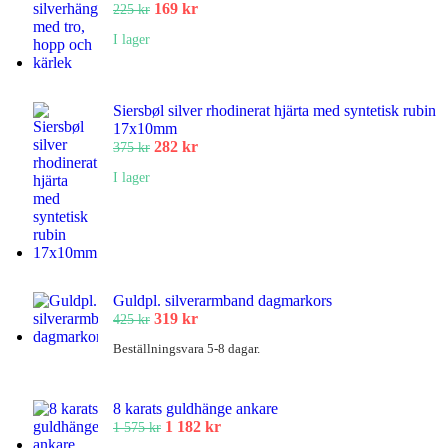
Det
Det
169
kr
225
kr
ursprungliga
nuvarande
I lager
priset
priset
var:
är:
225 kr.
169 kr.
Siersbøl silver rhodinerat hjärta med syntetisk rubin
17x10mm
Det
Det
282
kr
375
kr
ursprungliga
nuvarande
I lager
priset
priset
var:
är:
375 kr.
282 kr.
Guldpl. silverarmband dagmarkors
Det
Det
319
kr
425
kr
ursprungliga
nuvarande
Beställningsvara 5-8 dagar.
priset
priset
var:
är:
425 kr.
319 kr.
8 karats guldhänge ankare
Det
Det
1 182
kr
1 575
kr
ursprungliga
nuvarande