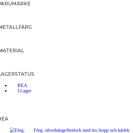
VARUMÄRKE
METALLFÄRG
MATERIAL
LAGERSTATUS
REA
I Lager
REA
Förg. silverhänge/berlock med tro, hopp och kärlek