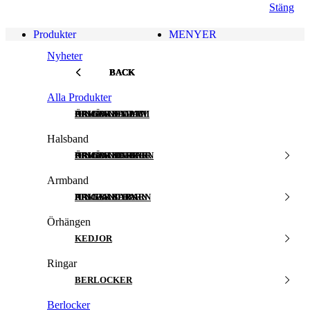
Stäng
Produkter
MENYER
Nyheter
BACK
BACK
BACK
BACK
Alla Produkter
HALSBAND DAM
ARMBAND DAM
ÖRHÄNGEN DAM
RINGAR DAM
Halsband
HALSBAND HERR
ARMBAND HERR
ÖRHÄNGEN BARN
RINGAR HERR
Armband
HALSBAND BARN
ARMBAND BARN
RINGAR BARN
Örhängen
KEDJOR
Ringar
BERLOCKER
Berlocker