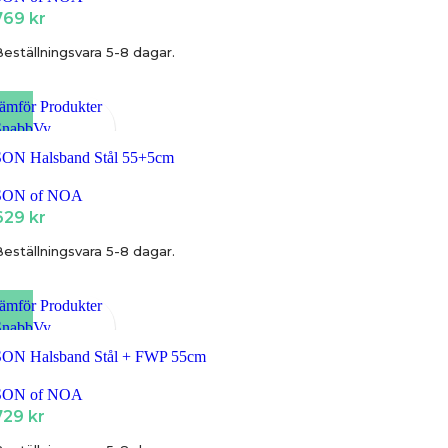
769
kr
eställningsvara 5-8 dagar.
ämför Produkter
SnabbVy
ägg till i Favoriter
SON Halsband Stål 55+5cm
SON of NOA
629
kr
eställningsvara 5-8 dagar.
ämför Produkter
SnabbVy
ägg till i Favoriter
SON Halsband Stål + FWP 55cm
SON of NOA
729
kr