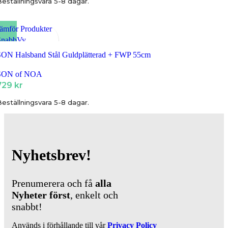
eställningsvara 5-8 dagar.
ämför Produkter
SnabbVy
ägg till i Favoriter
SON Halsband Stål Guldplätterad + FWP 55cm
SON of NOA
729
kr
eställningsvara 5-8 dagar.
Nyhetsbrev!
Prenumerera och få
alla
Nyheter
först
, enkelt och
snabbt!
Används i förhållande till vår
Privacy Policy