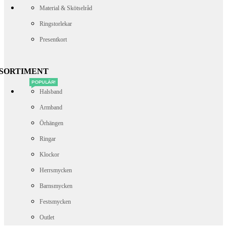
Material & Skötselråd
Ringstorlekar
Presentkort
SORTIMENT
POPULÄR!
Halsband
Armband
Örhängen
Ringar
Klockor
Herrsmycken
Barnsmycken
Festsmycken
Outlet