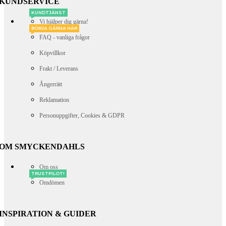
KUNDSERVICE
KUNDTJÄNST
Vi hjälper dig gärna!
BÖRJA GÄRNA HÄR
FAQ - vanliga frågor
Köpvillkor
Frakt / Leverans
Ångerrätt
Reklamation
Personuppgifter, Cookies & GDPR
OM SMYCKENDAHLS
Om oss
TRUSTPILOT!
Omdömen
INSPIRATION & GUIDER