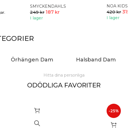
Lilac
NOA KIDS
SMYCKENDAHLS
420
kr
3
249
kr
187
kr
ar.
I lager
I lager
TEGORIER
Örhängen Dam
Halsband Dam
Hitta dina personliga
ODÖDLIGA FAVORITER
-25%