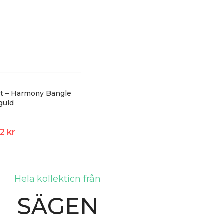
t – Harmony Bangle
guld
62
kr
Hela kollektion från
SÄGEN