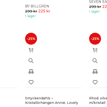
SEVEN EA
BY BILLGREN
299
kr
2
299
kr
225
kr
I lager
I lager
-25%
-25%
Smyckendahls –
Rhod. sil
Kristallörhängen Annie, Lovely
m/kristall