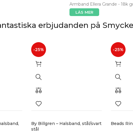
Armband Ellera Grande - 18k gul
LÄS MER
antastiska erbjudanden på Smycke
-25%
-25%
halsband,
By Billgren – Halsband, stål/svart
Beads Rin
stål