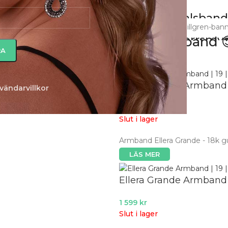
anden
Örhängen
Halsban
Klockor
Herrsmy
if Jakobs Ellera Grande Armband 
Ellera Grande Armband |
vändarvillkor
1 599
kr
Slut i lager
Armband Ellera Grande - 18k gu
LÄS MER
Ellera Grande Armband | 
1 599
kr
Slut i lager