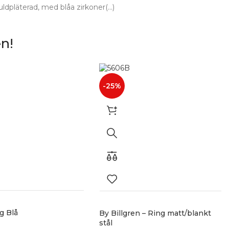
dpläterad, med blåa zirkoner(...)
n!
-25%
g Blå
By Billgren – Ring matt/blankt
stål