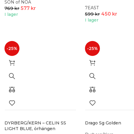
SON of NOA
7EAST
769
kr
577
kr
599
kr
450
kr
I lager
I lager
-25%
-25%
DYRBERG/KERN – CELIN SS
Drago Sg Golden
LIGHT BLUE, örhängen