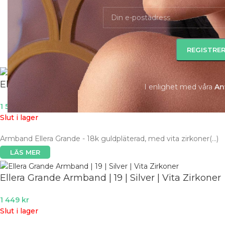
Till Henne
Alla Erbjud
Till Honom
Ringar
S
Ellera Grande Armband | 18 | Guld | Vita Zirkoner
I enlighet med våra
A
n
1 599
kr
Slut i lager
Armband Ellera Grande - 18k guldpläterad, med vita zirkoner(...)
LÄS MER
Ellera Grande Armband | 19 | Silver | Vita Zirkoner
1 449
kr
Slut i lager