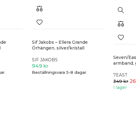
nde
Sif Jakobs – Ellera Grande
l
Örhängen, silver/kristall
Seven/Eas
SIF JAKOBS
armband, 
949
kr
ar.
Beställningsvara 5-8 dagar.
7EAST
349
kr
2
I lager