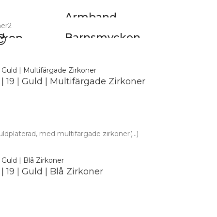
d
Armband
Barnsmycken
cken
😍
 19 | Guld | Multifärgade Zirkoner
ldpläterad, med multifärgade zirkoner(...)
19 | Guld | Blå Zirkoner