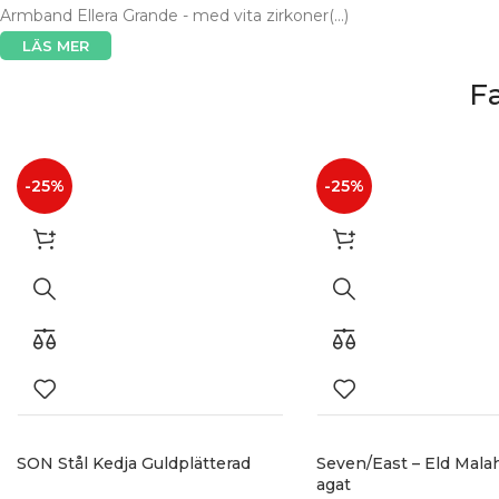
Armband Ellera Grande - med vita zirkoner(...)
LÄS MER
F
-25%
-25%
SON Stål Kedja Guldplätterad
Seven/East – Eld Mala
agat