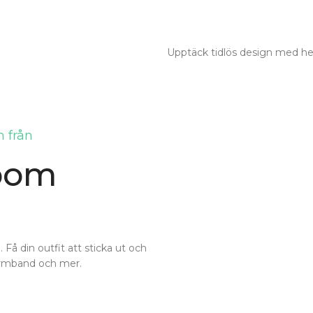
Upptäck tidlös design med hel
 från
dbom
å din outfit att sticka ut och
 armband och mer.