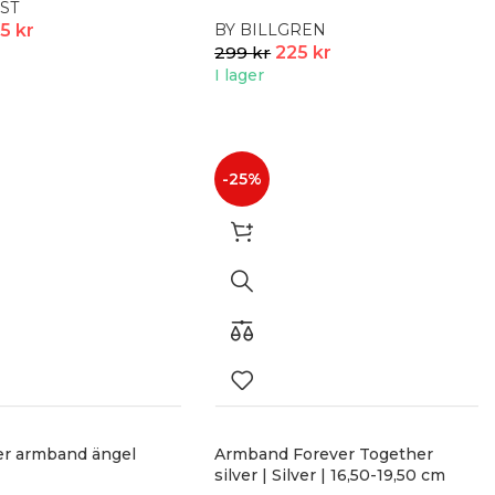
ST
BY BILLGREN
25
kr
299
kr
225
kr
I lager
-25%
ver armband ängel
Armband Forever Together
silver | Silver | 16,50-19,50 cm