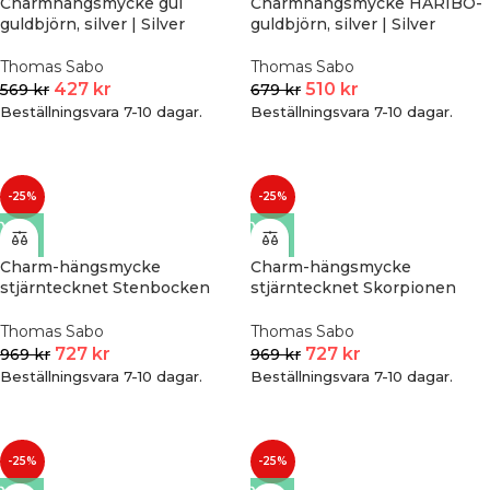
Charmhängsmycke gul
Charmhängsmycke HARIBO-
guldbjörn, silver | Silver
guldbjörn, silver | Silver
Thomas Sabo
Thomas Sabo
427
kr
510
kr
569
kr
679
kr
Beställningsvara 7-10 dagar.
Beställningsvara 7-10 dagar.
-25%
-25%
Charm-hängsmycke
Charm-hängsmycke
stjärntecknet Stenbocken
stjärntecknet Skorpionen
med stenar, pläterat | Guld
med stenar, pläterat | Guld
Thomas Sabo
Thomas Sabo
727
kr
727
kr
969
kr
969
kr
Beställningsvara 7-10 dagar.
Beställningsvara 7-10 dagar.
-25%
-25%