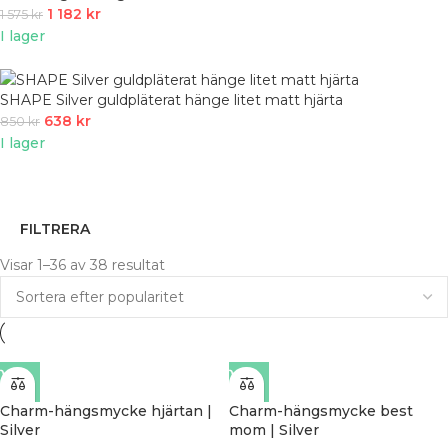
1 182
kr
1 575
kr
I lager
SHAPE Silver guldpläterat hänge litet matt hjärta
638
kr
850
kr
I lager
FILTRERA
Visar 1–36 av 38 resultat
Charm-hängsmycke hjärtan |
Charm-hängsmycke best
Silver
mom | Silver