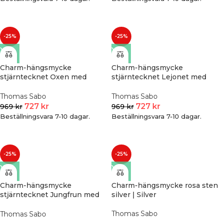
-25%
-25%
Charm-hängsmycke
Charm-hängsmycke
stjärntecknet Oxen med
stjärntecknet Lejonet med
stenar, pläterat | Guld
stenar, pläterat | Guld
Thomas Sabo
Thomas Sabo
727
kr
727
kr
969
kr
969
kr
Beställningsvara 7-10 dagar.
Beställningsvara 7-10 dagar.
-25%
-25%
Charm-hängsmycke
Charm-hängsmycke rosa sten
stjärntecknet Jungfrun med
silver | Silver
stenar, pläterat | Guld
Thomas Sabo
Thomas Sabo