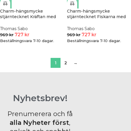
Charm-hängsmycke
Charm-hängsmycke
stjärntecknet Kräftan med
stjärntecknet Fiskarna med
stenar, pläterat | Guld
stenar, pläterat | Guld
Thomas Sabo
Thomas Sabo
727
kr
727
kr
969
kr
969
kr
Beställningsvara 7-10 dagar.
Beställningsvara 7-10 dagar.
1
2
→
Nyhetsbrev!
Prenumerera och få
alla Nyheter
först
,