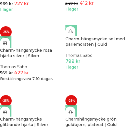
412
kr
549
kr
727
kr
969
kr
I lager
I lager
-25%
Charm-hängsmycke sol med
pärlemorsten | Guld
Charm-hängsmycke rosa
Thomas Sabo
hjärta silver | Silver
799
kr
Thomas Sabo
I lager
427
kr
569
kr
Beställningsvara 7-10 dagar.
-25%
-25%
Charm-hängsmycke
Charmhängsmycke grön
glittrande hjärta | Silver
guldbjörn, pläterat | Guld