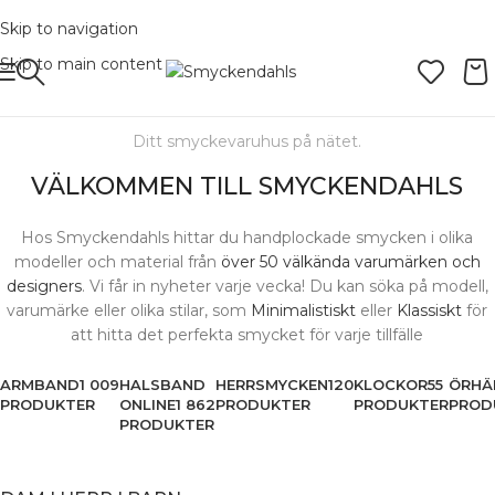
Skip to navigation
Skip to main content
Ditt smyckevaruhus på nätet.
VÄLKOMMEN TILL SMYCKENDAHLS
Hos Smyckendahls hittar du handplockade smycken i olika
modeller och material från
över 50 välkända varumärken och
designers
. Vi får in nyheter varje vecka! Du kan söka på modell,
varumärke eller olika stilar, som
Minimalistiskt
eller
Klassiskt
för
att hitta det perfekta smycket för varje tillfälle
ARMBAND
1 009
HALSBAND
HERRSMYCKEN
120
KLOCKOR
55
ÖRHÄ
PRODUKTER
ONLINE
1 862
PRODUKTER
PRODUKTER
PROD
PRODUKTER