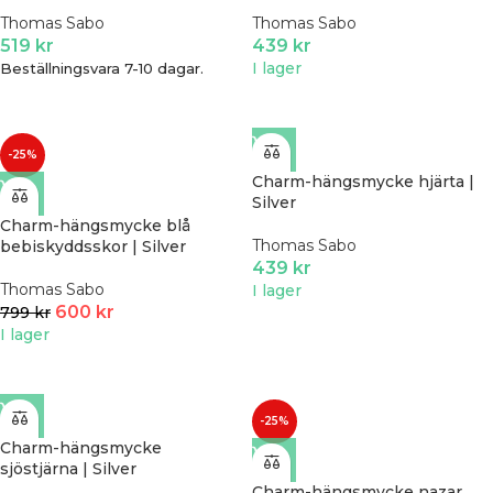
Thomas Sabo
Thomas Sabo
519
kr
439
kr
I lager
Beställningsvara 7-10 dagar.
-25%
Charm-hängsmycke hjärta |
Silver
Charm-hängsmycke blå
Thomas Sabo
bebiskyddsskor | Silver
439
kr
Thomas Sabo
I lager
600
kr
799
kr
I lager
-25%
Charm-hängsmycke
sjöstjärna | Silver
Charm-hängsmycke nazar