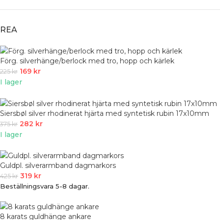
REA
Förg. silverhänge/berlock med tro, hopp och kärlek
169
kr
225
kr
I lager
Siersbøl silver rhodinerat hjärta med syntetisk rubin 17x10mm
282
kr
375
kr
I lager
Guldpl. silverarmband dagmarkors
319
kr
425
kr
Beställningsvara 5-8 dagar.
8 karats guldhänge ankare