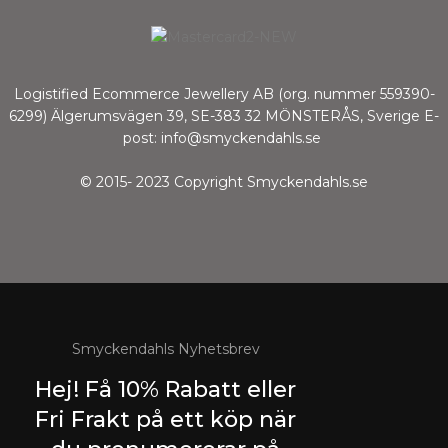
Logistified Ecommerce Jewellery AB (org. nummer 559390-
6299) Älgerumsvägen 39, SE-383 32 MÖNSTERÅS, Sverige E-
post: info@smyckendahls.se
© 2015- 2023 Copyright Smyckendahls.se
Smyckendahls Nyhetsbrev
Hej! Få 10% Rabatt eller
Fri Frakt på ett köp när