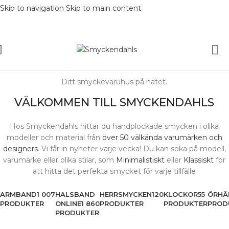
Skip to navigation
Skip to main content
Ditt smyckevaruhus på nätet.
VÄLKOMMEN TILL SMYCKENDAHLS
Hos Smyckendahls hittar du handplockade smycken i olika
modeller och material från
över 50 välkända varumärken och
designers
. Vi får in nyheter varje vecka! Du kan söka på modell,
varumärke eller olika stilar, som
Minimalistiskt
eller
Klassiskt
för
att hitta det perfekta smycket för varje tillfälle
ARMBAND
1 007
HALSBAND
HERRSMYCKEN
120
KLOCKOR
55
ÖRHÄ
PRODUKTER
ONLINE
1 860
PRODUKTER
PRODUKTER
PROD
PRODUKTER