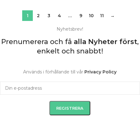
1
2
3
4
…
9
10
11
→
Nyhetsbrev!
Prenumerera och få
alla Nyheter
först
,
enkelt och snabbt!
Används i förhållande till vår
Privacy Policy