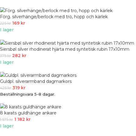
Förg. silverhänge/berlock med tro, hopp och kärlek
169
kr
225
kr
I lager
Siersbøl silver rhodinerat hjärta med syntetisk rubin 17x10mm
282
kr
375
kr
I lager
Guldpl. silverarmband dagmarkors
319
kr
425
kr
Beställningsvara 5-8 dagar.
8 karats guldhänge ankare
1 182
kr
1 575
kr
I lager