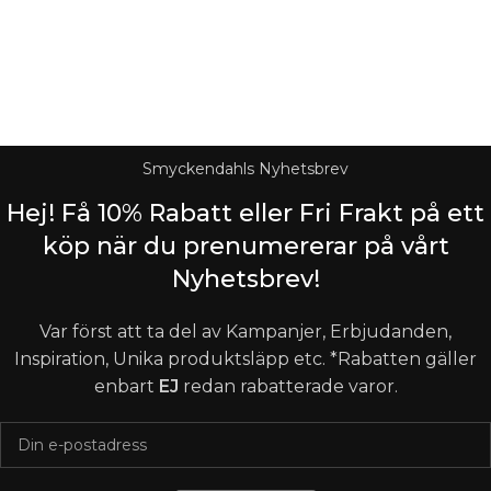
Logistified Ecommerce Jewellery AB (org. nummer 559390-
6299) Älgerumsvägen 39, SE-383 32 MÖNSTERÅS, Sverige E-
post: info@smyckendahls.se
© 2015- 2023 Copyright Smyckendahls.se
Smyckendahls Nyhetsbrev
Hej! Få 10% Rabatt eller Fri Frakt på ett
köp när du prenumererar på vårt
Nyhetsbrev!
Var först att ta del av Kampanjer, Erbjudanden,
Inspiration, Unika produktsläpp etc. *Rabatten gäller
enbart
EJ
redan rabatterade varor.