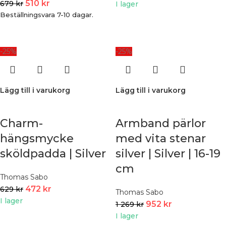
510
kr
679
kr
I lager
Beställningsvara 7-10 dagar.
-25%
-25%
Lägg till i varukorg
Lägg till i varukorg
Charm-
Armband pärlor
hängsmycke
med vita stenar
sköldpadda | Silver
silver | Silver | 16-19
cm
Thomas Sabo
472
kr
629
kr
Thomas Sabo
I lager
952
kr
1 269
kr
I lager