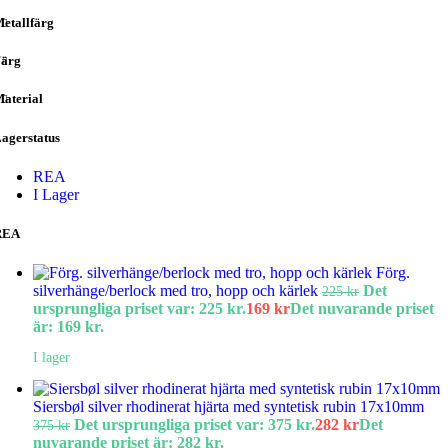
etallfärg
ärg
aterial
agerstatus
REA
I Lager
REA
Förg.
silverhänge/berlock med tro, hopp och kärlek
Det
225
kr
ursprungliga priset var: 225 kr.
169
kr
Det nuvarande priset
är: 169 kr.
I lager
Siersbøl silver rhodinerat hjärta med syntetisk rubin 17x10mm
Det ursprungliga priset var: 375 kr.
282
kr
Det
375
kr
nuvarande priset är: 282 kr.