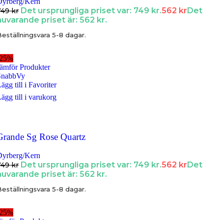
Dyrberg/Kern
Det ursprungliga priset var: 749 kr.
562
kr
Det
749
kr
nuvarande priset är: 562 kr.
eställningsvara 5-8 dagar.
-25%
ämför Produkter
SnabbVy
ägg till i Favoriter
ägg till i varukorg
Grande Sg Rose Quartz
Dyrberg/Kern
Det ursprungliga priset var: 749 kr.
562
kr
Det
749
kr
nuvarande priset är: 562 kr.
eställningsvara 5-8 dagar.
-25%