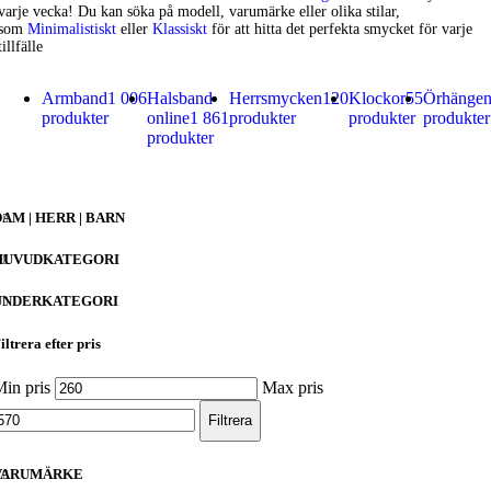
varje vecka! Du kan söka på modell, varumärke eller olika stilar,
som
Minimalistiskt
eller
Klassiskt
för att hitta det perfekta smycket för varje
tillfälle
Armband
1 006
Halsband
Herrsmycken
120
Klockor
55
Örhänge
produkter
online
1 861
produkter
produkter
produkter
produkter
DAM | HERR | BARN
HUVUDKATEGORI
UNDERKATEGORI
iltrera efter pris
in pris
Max pris
Filtrera
VARUMÄRKE