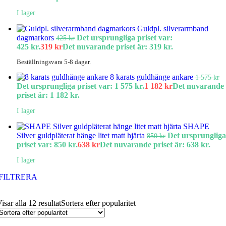
I lager
Guldpl. silverarmband
dagmarkors
Det ursprungliga priset var:
425
kr
425 kr.
319
kr
Det nuvarande priset är: 319 kr.
Beställningsvara 5-8 dagar.
8 karats guldhänge ankare
1 575
kr
Det ursprungliga priset var: 1 575 kr.
1 182
kr
Det nuvarande
priset är: 1 182 kr.
I lager
SHAPE
Silver guldpläterat hänge litet matt hjärta
Det ursprungliga
850
kr
priset var: 850 kr.
638
kr
Det nuvarande priset är: 638 kr.
I lager
FILTRERA
isar alla 12 resultat
Sortera efter popularitet