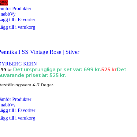
-25%
ämför Produkter
SnabbVy
ägg till i Favoriter
ägg till i varukorg
Pennika I SS Vintage Rose | Silver
DYRBERG KERN
Det ursprungliga priset var: 699 kr.
525
kr
Det
699
kr
nuvarande priset är: 525 kr.
eställningsvara 4-7 Dagar.
ämför Produkter
SnabbVy
ägg till i Favoriter
ägg till i varukorg