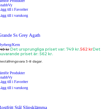
ämför Produkter
SnabbVy
ägg till i Favoriter
ägg till i varukorg
Grande Ss Grey Agath
Dyrberg/Kern
Det ursprungliga priset var: 749 kr.
562
kr
Det
749
kr
nuvarande priset är: 562 kr.
eställningsvara 5-8 dagar.
ämför Produkter
SnabbVy
ägg till i Favoriter
ägg till i varukorg
Rostfritt Stål Slipsklämma