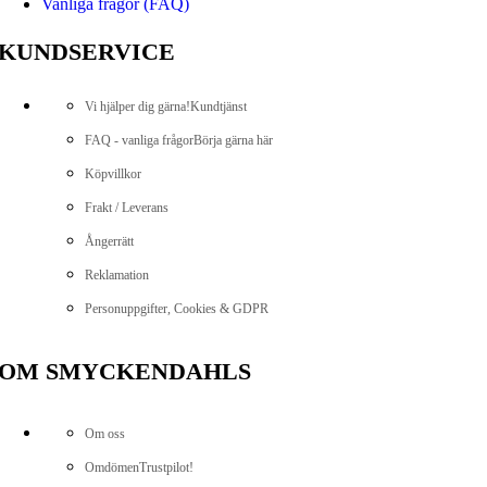
Vanliga frågor (FAQ)
KUNDSERVICE
Vi hjälper dig gärna!
Kundtjänst
FAQ - vanliga frågor
Börja gärna här
Köpvillkor
Frakt / Leverans
Ångerrätt
Reklamation
Personuppgifter, Cookies & GDPR
OM SMYCKENDAHLS
Om oss
Omdömen
Trustpilot!