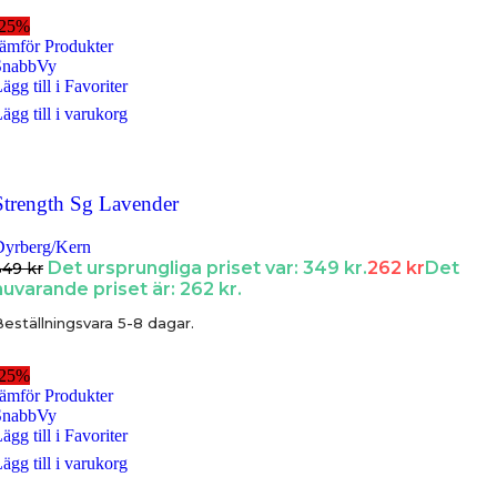
-25%
ämför Produkter
SnabbVy
ägg till i Favoriter
ägg till i varukorg
Strength Sg Lavender
Dyrberg/Kern
Det ursprungliga priset var: 349 kr.
262
kr
Det
349
kr
nuvarande priset är: 262 kr.
eställningsvara 5-8 dagar.
-25%
ämför Produkter
SnabbVy
ägg till i Favoriter
ägg till i varukorg