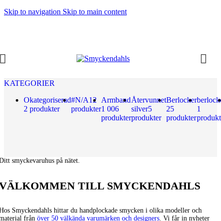
Skip to navigation
Skip to main content
KATEGORIER
Okategoriserad
#N/A
12
Armband
Återvunnet
Berlocker
berlock
2 produkter
produkter
1 006
silver
5
25
1
produkter
produkter
produkter
produkt
Ditt smyckevaruhus på nätet.
VÄLKOMMEN TILL SMYCKENDAHLS
Hos Smyckendahls hittar du handplockade smycken i olika modeller och
material från
över 50 välkända varumärken och designers
. Vi får in nyheter