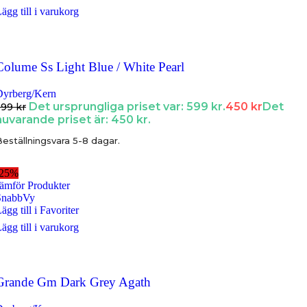
ägg till i varukorg
Colume Ss Light Blue / White Pearl
Dyrberg/Kern
Det ursprungliga priset var: 599 kr.
450
kr
Det
599
kr
nuvarande priset är: 450 kr.
eställningsvara 5-8 dagar.
-25%
ämför Produkter
SnabbVy
ägg till i Favoriter
ägg till i varukorg
Grande Gm Dark Grey Agath