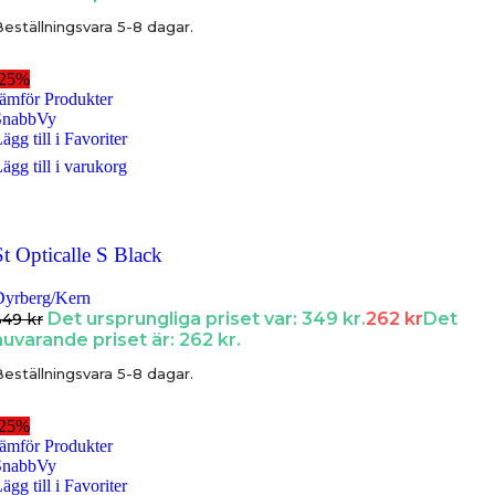
eställningsvara 5-8 dagar.
-25%
ämför Produkter
SnabbVy
ägg till i Favoriter
ägg till i varukorg
St Opticalle S Black
Dyrberg/Kern
Det ursprungliga priset var: 349 kr.
262
kr
Det
349
kr
nuvarande priset är: 262 kr.
eställningsvara 5-8 dagar.
-25%
ämför Produkter
SnabbVy
ägg till i Favoriter