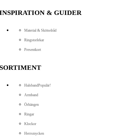
INSPIRATION & GUIDER
Material & Skötselråd
Ringstorlekar
Presentkort
SORTIMENT
Halsband
Populär!
Armband
Örhängen
Ringar
Klockor
Herrsmycken