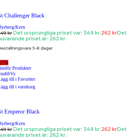
St Challenger Black
Dyrberg/Kern
Det ursprungliga priset var: 349 kr.
262
kr
Det
349
kr
nuvarande priset är: 262 kr.
eställningsvara 5-8 dagar.
-25%
ämför Produkter
SnabbVy
ägg till i Favoriter
ägg till i varukorg
St Emperor Black
Dyrberg/Kern
Det ursprungliga priset var: 349 kr.
262
kr
Det
349
kr
nuvarande priset är: 262 kr.