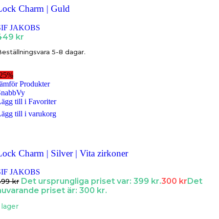
Lock Charm | Guld
SIF JAKOBS
449
kr
eställningsvara 5-8 dagar.
-25%
ämför Produkter
SnabbVy
ägg till i Favoriter
ägg till i varukorg
Lock Charm | Silver | Vita zirkoner
SIF JAKOBS
Det ursprungliga priset var: 399 kr.
300
kr
Det
399
kr
nuvarande priset är: 300 kr.
 lager