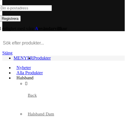
I enlighet med våra
A
nvändarvillkor
Stäng
MENYER
Produkter
Nyheter
Alla Produkter
Halsband
Back
Halsband Dam