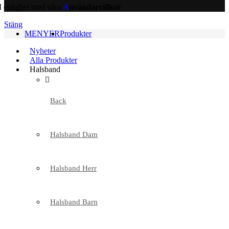
I enlighet med våra
A
nvändarvillkor
Stäng
MENYER
Produkter
Nyheter
Alla Produkter
Halsband
Back
Halsband Dam
Halsband Herr
Halsband Barn