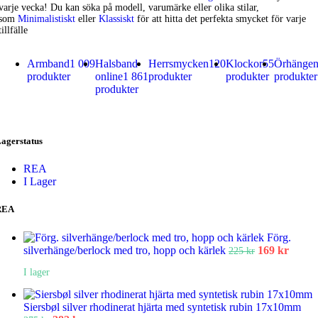
varje vecka! Du kan söka på modell, varumärke eller olika stilar,
som
Minimalistiskt
eller
Klassiskt
för att hitta det perfekta smycket för varje
tillfälle
Armband
1 009
Halsband
Herrsmycken
120
Klockor
55
Örhänge
produkter
online
1 861
produkter
produkter
produkter
produkter
agerstatus
REA
I Lager
REA
Förg.
Det
Det
silverhänge/berlock med tro, hopp och kärlek
169
kr
225
kr
ursprunglig
nuvar
I lager
priset
priset
var:
är:
225 kr.
169 kr
Siersbøl silver rhodinerat hjärta med syntetisk rubin 17x10mm