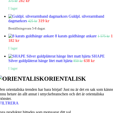
Det
Det
282
kr
375
kr
ursprungliga
nuvarande
I lager
priset
priset
var:
är:
Guldpl. silverarmband
375 kr.
282 kr.
Det
Det
dagmarkors
319
kr
425
kr
ursprungliga
nuvarande
Beställningsvara 5-8 dagar.
priset
priset
var:
är:
D
8 karats guldhänge ankare
1
1 575
kr
425 kr.
319 kr.
Det
u
182
kr
nuvarande
p
I lager
priset
v
är:
1
SHAPE
1
5
Det
Det
Silver guldpläterat hänge litet matt hjärta
638
kr
850
kr
182 kr.
ursprungliga
nuvarand
I lager
priset
priset
var:
är:
ORIENTALISK
850 kr.
638 kr.
en orientaliska trenden har bara börjat! Just nu är det en sak som känn
nnu hetare än allt annat i smyckebranschen och det är orientaliska
önster.
FILTRERA
nga produkter hittades som motsvarar ditt val.