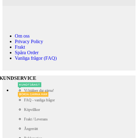
Om oss
Privacy Policy
Frakt
Spåra Order
Vanliga frågor (FAQ)
KUNDSERVICE
KUNDTJÄNST
Vi hjälper dig gärna!
BÖRJA GÄRNA HÄR
FAQ - vanliga frågor
Köpvillkor
Frakt / Leverans
Ångerrätt