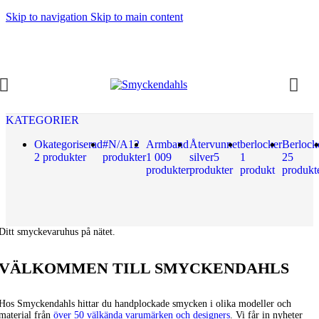
Skip to navigation
Skip to main content
KATEGORIER
Okategoriserad
#N/A
12
Armband
Återvunnet
berlocker
Berlock
2 produkter
produkter
1 009
silver
5
1
25
produkter
produkter
produkt
produkt
Ditt smyckevaruhus på nätet.
VÄLKOMMEN TILL SMYCKENDAHLS
Hos Smyckendahls hittar du handplockade smycken i olika modeller och
material från
över 50 välkända varumärken och designers
. Vi får in nyheter