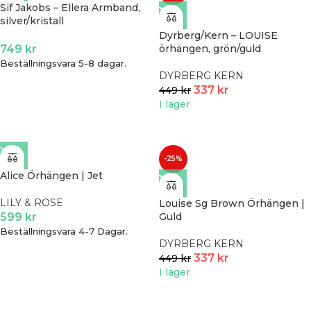
Sif Jakobs – Ellera Armband,
silver/kristall
Dyrberg/Kern – LOUISE
749
kr
örhängen, grön/guld
Beställningsvara 5-8 dagar.
DYRBERG KERN
337
kr
449
kr
I lager
-25%
Alice Örhängen | Jet
LILY & ROSE
Louise Sg Brown Örhängen |
599
kr
Guld
Beställningsvara 4-7 Dagar.
DYRBERG KERN
337
kr
449
kr
I lager