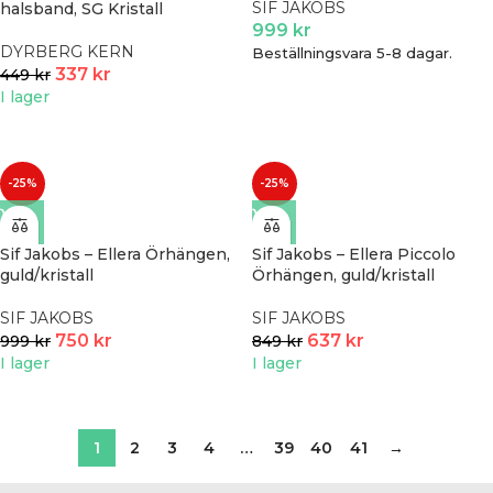
SIF JAKOBS
halsband, SG Kristall
999
kr
DYRBERG KERN
Beställningsvara 5-8 dagar.
337
kr
449
kr
I lager
-25%
-25%
Sif Jakobs – Ellera Örhängen,
Sif Jakobs – Ellera Piccolo
guld/kristall
Örhängen, guld/kristall
SIF JAKOBS
SIF JAKOBS
750
kr
637
kr
999
kr
849
kr
I lager
I lager
1
2
3
4
…
39
40
41
→