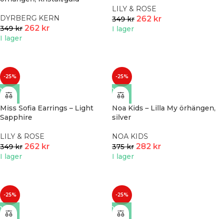
LILY & ROSE
DYRBERG KERN
262
kr
349
kr
262
kr
349
kr
I lager
I lager
-25%
-25%
Miss Sofia Earrings – Light
Noa Kids – Lilla My örhängen,
Sapphire
silver
LILY & ROSE
NOA KIDS
262
kr
282
kr
349
kr
375
kr
I lager
I lager
-25%
-25%