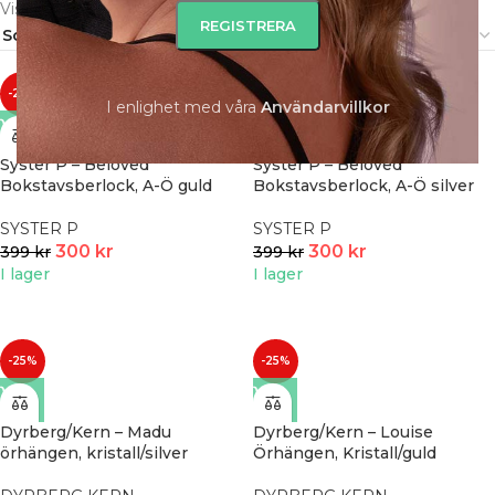
Visar 1–36 av 1457 resultat
-25%
-25%
I enlighet med våra
A
nvändarvillkor
Syster P – Beloved
Syster P – Beloved
Bokstavsberlock, A-Ö guld
Bokstavsberlock, A-Ö silver
SYSTER P
SYSTER P
300
kr
300
kr
399
kr
399
kr
I lager
I lager
-25%
-25%
Dyrberg/Kern – Madu
Dyrberg/Kern – Louise
örhängen, kristall/silver
Örhängen, Kristall/guld