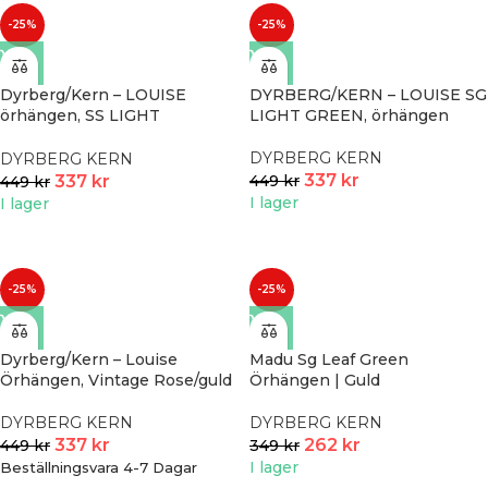
-25%
-25%
Dyrberg/Kern – LOUISE
DYRBERG/KERN – LOUISE SG
örhängen, SS LIGHT
LIGHT GREEN, örhängen
SAPPHIRE
DYRBERG KERN
DYRBERG KERN
337
kr
449
kr
337
kr
449
kr
I lager
I lager
-25%
-25%
Dyrberg/Kern – Louise
Madu Sg Leaf Green
Örhängen, Vintage Rose/guld
Örhängen | Guld
DYRBERG KERN
DYRBERG KERN
337
kr
262
kr
449
kr
349
kr
I lager
Beställningsvara 4-7 Dagar