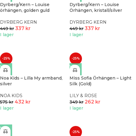
Dyrberg/Kern – Louise
Dyrberg/Kern – Louise
örhängen, golden guld
Örhängen, kristall/silver
DYRBERG KERN
DYRBERG KERN
337
kr
337
kr
449
kr
449
kr
I lager
I lager
-25%
-25%
Noa Kids – Lilla My armband,
Miss Sofia Örhängen – Light
silver
Silk (Gold)
NOA KIDS
LILY & ROSE
432
kr
262
kr
575
kr
349
kr
I lager
I lager
-25%