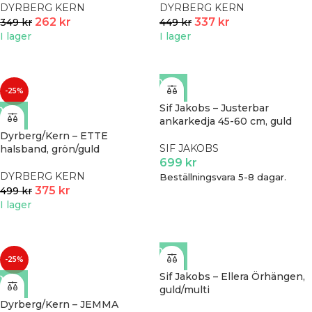
DYRBERG KERN
DYRBERG KERN
262
kr
337
kr
349
kr
449
kr
I lager
I lager
-25%
Sif Jakobs – Justerbar
ankarkedja 45-60 cm, guld
Dyrberg/Kern – ETTE
SIF JAKOBS
halsband, grön/guld
699
kr
DYRBERG KERN
Beställningsvara 5-8 dagar.
375
kr
499
kr
I lager
-25%
Sif Jakobs – Ellera Örhängen,
guld/multi
Dyrberg/Kern – JEMMA