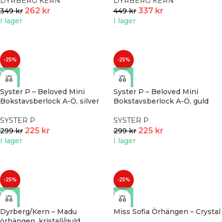
DYRBERG KERN
DYRBERG KERN
262
kr
337
kr
349
kr
449
kr
I lager
I lager
-25%
-25%
Syster P – Beloved Mini
Syster P – Beloved Mini
Bokstavsberlock A-Ö, silver
Bokstavsberlock A-Ö, guld
SYSTER P
SYSTER P
225
kr
225
kr
299
kr
299
kr
I lager
I lager
-25%
-25%
Dyrberg/Kern – Madu
Miss Sofia Örhängen – Crystal
örhängen, kristall/guld