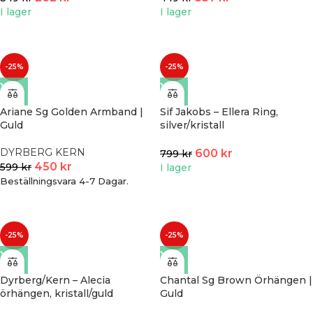
I lager
I lager
-25%
-25%
Ariane Sg Golden Armband |
Sif Jakobs – Ellera Ring,
Guld
silver/kristall
DYRBERG KERN
600
kr
799
kr
450
kr
599
kr
I lager
Beställningsvara 4-7 Dagar.
-25%
-25%
Dyrberg/Kern – Alecia
Chantal Sg Brown Örhängen |
örhängen, kristall/guld
Guld