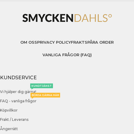
OM OSS
PRIVACY POLICY
FRAKT
SPÅRA ORDER
VANLIGA FRÅGOR (FAQ)
KUNDSERVICE
KUNDTJÄNST
Vi hjälper dig gärna!
BÖRJA GÄRNA HÄR
FAQ - vanliga frågor
Köpvillkor
Frakt / Leverans
Ångerrätt