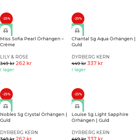
-25%
-25%
Miss Sofia Pearl Örhängen –
Chantal Sg Aqua Örhängen |
Crème
Guld
LILY & ROSE
DYRBERG KERN
262
kr
337
kr
349
kr
449
kr
I lager
I lager
-25%
-25%
Nobles Sg Crystal Örhängen |
Louise Sg Light Sapphire
Guld
Örhängen | Guld
DYRBERG KERN
DYRBERG KERN
262
kr
337
kr
349
kr
449
kr