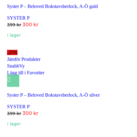
Syster P – Beloved Bokstavsberlock, A-Ö guld
SYSTER P
300
kr
399
kr
I lager
-25%
Jämför Produkter
SnabbVy
Lägg till i Favoriter
Syster P – Beloved Bokstavsberlock, A-Ö silver
SYSTER P
300
kr
399
kr
I lager