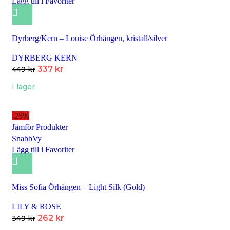
Lägg till i Favoriter
Dyrberg/Kern – Louise Örhängen, kristall/silver
DYRBERG KERN
337
kr
449
kr
I lager
-25%
Jämför Produkter
SnabbVy
Lägg till i Favoriter
Miss Sofia Örhängen – Light Silk (Gold)
LILY & ROSE
262
kr
349
kr