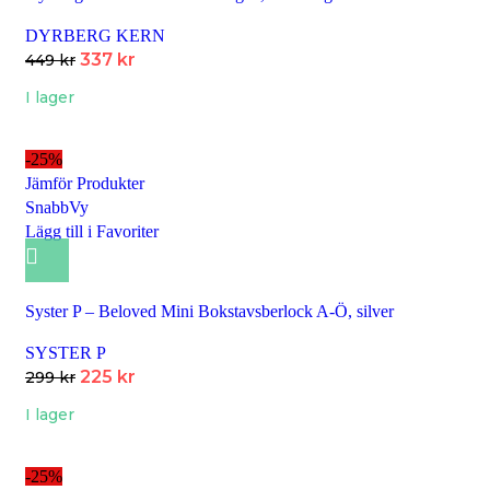
DYRBERG KERN
337
kr
449
kr
I lager
-25%
Jämför Produkter
SnabbVy
Lägg till i Favoriter
Syster P – Beloved Mini Bokstavsberlock A-Ö, silver
SYSTER P
225
kr
299
kr
I lager
-25%