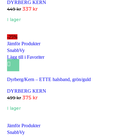
DYRBERG KERN
337
kr
449
kr
I lager
-25%
Jämför Produkter
SnabbVy
Lägg till i Favoriter
Dyrberg/Kern – ETTE halsband, grön/guld
DYRBERG KERN
375
kr
499
kr
I lager
Jämför Produkter
SnabbVy