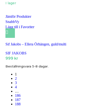
I lager
Jämför Produkter
SnabbVy
Lägg till i Favoriter
Sif Jakobs – Ellera Örhängen, guld/multi
SIF JAKOBS
999
kr
Beställningsvara 5-8 dagar.
1
2
3
4
…
186
187
188