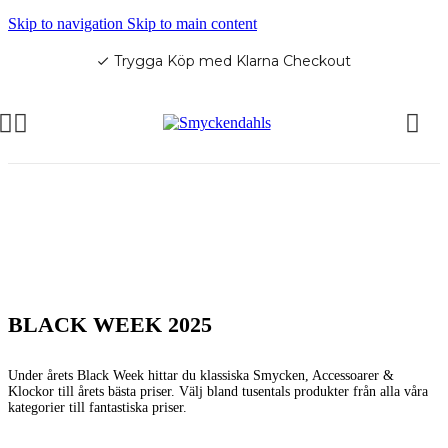
Skip to navigation
Skip to main content
Trygga Köp med Klarna Checkout
check
BLACK WEEK HOS SMYCKENDAHLS!
It's Peak Crazy, upp till 70%
BLACK WEEK 2025
Under årets Black Week hittar du klassiska Smycken, Accessoarer &
Klockor till årets bästa priser. Välj bland tusentals produkter från alla våra
kategorier till fantastiska priser.