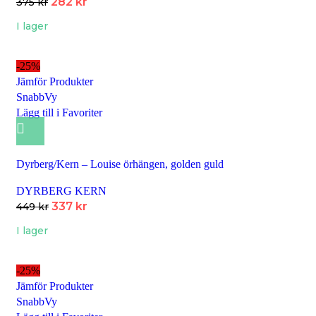
282
kr
375
kr
I lager
-25%
Jämför Produkter
SnabbVy
Lägg till i Favoriter
Dyrberg/Kern – Louise örhängen, golden guld
DYRBERG KERN
337
kr
449
kr
I lager
-25%
Jämför Produkter
SnabbVy