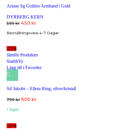
Ariane Sg Golden Armband | Guld
DYRBERG KERN
450
kr
599
kr
Beställningsvara 4-7 Dagar.
-25%
Jämför Produkter
SnabbVy
Lägg till i Favoriter
Sif Jakobs – Ellera Ring, silver/kristall
600
kr
799
kr
I lager
-25%