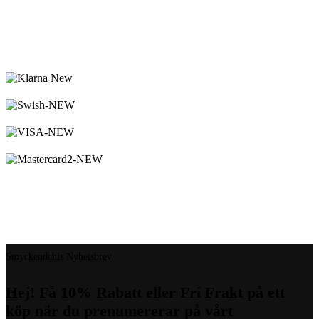
Logistified Ecommerce Jewellery AB (org. nummer 559390-6299)
Älgerumsvägen 39, SE-383 32 MÖNSTERÅS, Sverige E-post:
info@smyckendahls.se
© 2015- 2023 Copyright Smyckendahls.se
Smyckendahls Nyhetsbrev
Hej! Få 10% Rabatt eller Fri Frakt på ett
köp när du prenumererar på vårt