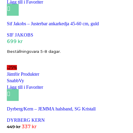
Lägg till i Favoriter
Sif Jakobs – Justerbar ankarkedja 45-60 cm, guld
SIF JAKOBS
699
kr
Beställningsvara 5-8 dagar.
-25%
Jämför Produkter
SnabbVy
Lägg till i Favoriter
Dyrberg/Kern – JEMMA halsband, SG Kristall
DYRBERG KERN
337
kr
449
kr