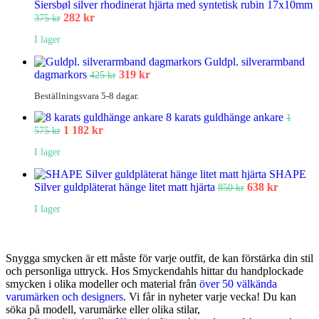
Siersbøl silver rhodinerat hjärta med syntetisk rubin 17x10mm
282
kr
375
kr
I lager
Guldpl. silverarmband
dagmarkors
319
kr
425
kr
Beställningsvara 5-8 dagar.
8 karats guldhänge ankare
1
1 182
kr
575
kr
I lager
SHAPE
Silver guldpläterat hänge litet matt hjärta
638
kr
850
kr
I lager
Snygga smycken är ett måste för varje outfit, de kan förstärka din stil
och personliga uttryck. Hos Smyckendahls hittar du handplockade
smycken i olika modeller och material från
över 50 välkända
varumärken och designers
. Vi får in nyheter varje vecka! Du kan
söka på modell, varumärke eller olika stilar,