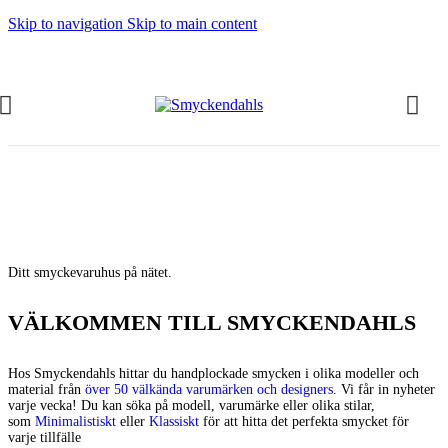
Skip to navigation
Skip to main content
SOMMAR-REA HOS SMYCKENDAHLS,
UPP TILL 25%
Ditt smyckevaruhus på nätet.
VÄLKOMMEN TILL SMYCKENDAHLS
Hos Smyckendahls hittar du handplockade smycken i olika modeller och
material från
över 50 välkända varumärken och designers
. Vi får in nyheter
varje vecka! Du kan söka på modell, varumärke eller olika stilar,
som
Minimalistiskt
eller
Klassiskt
för att hitta det perfekta smycket för
varje tillfälle