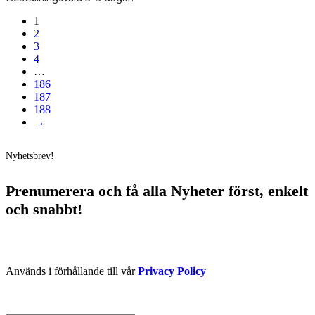
1
2
3
4
…
186
187
188
→
Nyhetsbrev!
Prenumerera och få
alla Nyheter
först
, enkelt
och snabbt!
Används i förhållande till vår
Privacy Policy