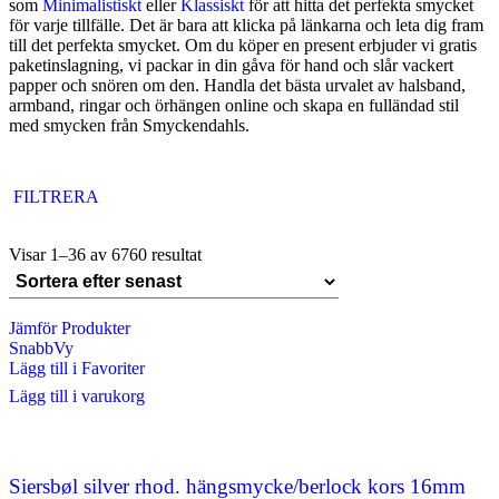
som
Minimalistiskt
eller
Klassiskt
för att hitta det perfekta smycket
för varje tillfälle. Det är bara att klicka på länkarna och leta dig fram
till det perfekta smycket. Om du köper en present erbjuder vi gratis
paketinslagning, vi packar in din gåva för hand och slår vackert
papper och snören om den. Handla det bästa urvalet av halsband,
armband, ringar och örhängen online och skapa en fulländad stil
med smycken från Smyckendahls.
FILTRERA
Visar 1–36 av 6760 resultat
Jämför Produkter
SnabbVy
Lägg till i Favoriter
Lägg till i varukorg
Siersbøl silver rhod. hängsmycke/berlock kors 16mm