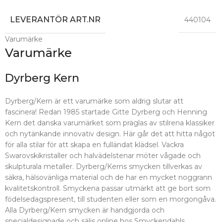
LEVERANTÖR ART.NR
440104
Varumärke
Varumärke
Dyrberg Kern
Dyrberg/Kern är ett varumärke som aldrig slutar att
fascinera! Redan 1985 startade Gitte Dyrberg och Henning
Kern det danska varumärket som präglas av stilrena klassiker
och nytänkande innovativ design. Här går det att hitta något
för alla stilar för att skapa en fulländat klädsel. Vackra
Swarovskikristaller och halvädelstenar möter vågade och
skulpturala metaller. Dyrberg/Kerns smycken tillverkas av
säkra, hälsovänliga material och de har en mycket noggrann
kvalitetskontroll. Smyckena passar utmärkt att ge bort som
födelsedagspresent, till studenten eller som en morgongåva.
Alla Dyrberg/Kern smycken är handgjorda och
specialdesignade och säljs online hos Smyckendahls.