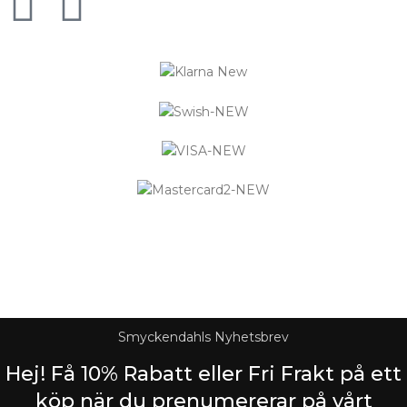
Logistified Ecommerce Jewellery AB (org. nummer 559390-
6299) Älgerumsvägen 39, SE-383 32 MÖNSTERÅS, Sverige E-
post: info@smyckendahls.se
© 2015- 2023 Copyright Smyckendahls.se
Smyckendahls Nyhetsbrev
Hej! Få 10% Rabatt eller Fri Frakt på ett
köp när du prenumererar på vårt