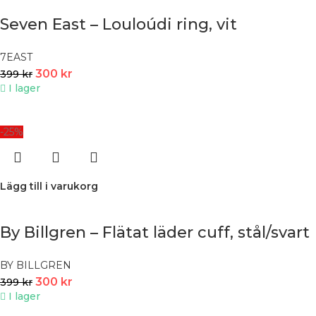
Seven East – Louloúdi ring, vit
7EAST
300
kr
399
kr
I lager
-25%
Lägg till i varukorg
By Billgren – Flätat läder cuff, stål/svart
BY BILLGREN
300
kr
399
kr
I lager