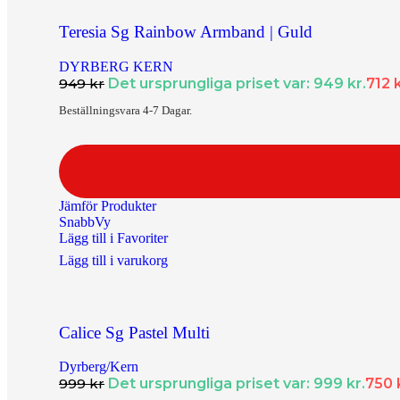
Halsband Dam
Teresia Sg Rainbow Armband | Guld
Halsband Herr
DYRBERG KERN
Halsband Barn
949
kr
Det ursprungliga priset var: 949 kr.
712
Kedjor
Beställningsvara 4-7 Dagar.
Berlocker
Armband
Armband Dam
Jämför Produkter
SnabbVy
Armband Herr
Lägg till i Favoriter
Lägg till i varukorg
Armband Barn
Örhängen
Örhängen Dam
Calice Sg Pastel Multi
Örhängen Barn
Dyrberg/Kern
999
kr
Det ursprungliga priset var: 999 kr.
750
Ringar