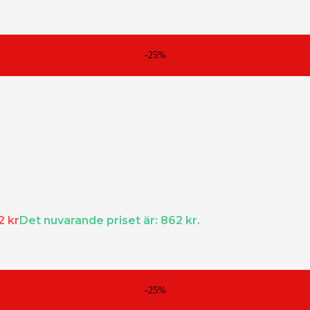
-25%
2
kr
Det nuvarande priset är: 862 kr.
örer.
-25%