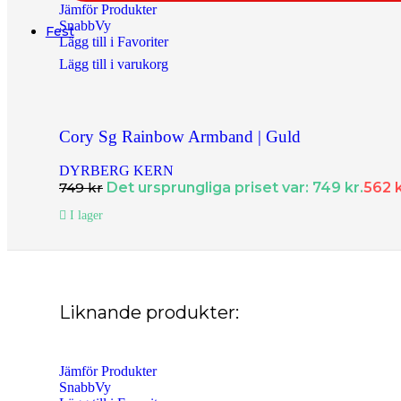
Supersnabba leveranser
- Order innan 15:00 skickas samma dag.
Jämför Produkter
SnabbVy
Fest
Lägg till i Favoriter
Halsband
Lägg till i varukorg
Halsband Dam
Halsband Herr
Cory Sg Rainbow Armband | Guld
Halsband Barn
DYRBERG KERN
Kedjor
749
kr
Det ursprungliga priset var: 749 kr.
562
Berlocker
I lager
Armband
Armband Dam
Armband Herr
Liknande produkter:
Armband Barn
Örhängen
Jämför Produkter
SnabbVy
Örhängen Dam