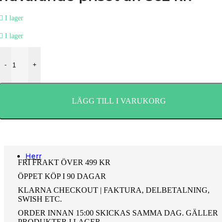
Herrsmycken
I lager
Alla Herrsmycken
I lager
Barnsmycken
-
+
Alla Barnsmycken
Festsmycken
Alla Festsmycken
LÄGG TILL I VARUKORG
Smyckendahls
, tusentals smycken i lager från utvalda leverant
Fri frakt från 495SEK.
Supersnabba leveranser
- Order innan 15:00 skickas samma dag.
Herr
FRI FRAKT ÖVER 499 KR
Halsband
ÖPPET KÖP I 90 DAGAR
Halsband Dam
KLARNA CHECKOUT | FAKTURA, DELBETALNING,
SWISH ETC.
Halsband Herr
ORDER INNAN 15:00 SKICKAS SAMMA DAG. GÄLLER
Halsband Barn
PRODUKTER I LAGER.