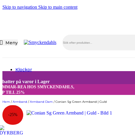
Barnsmycken
Skip to navigation
Skip to main content
Alla Barnsmycken
Festsmycken
Alla Festsmycken
Meny
Smyckendahls
, tusentals smycken i lager från utvalda leverant
Fri frakt från 495SEK.
Supersnabba leveranser
- Order innan 15:00 skickas samma dag.
Klockor
OMMAR-REA HOS SMYCKENDAHLS
Halsband
abatter på varor i Lager
5% på tusentals varor.
OMMAR-REA HOS SMYCKENDAHLS,
Halsband Dam
PP TILL 25%
Halsband Herr
Hem
/
Armband
/
Armband Dam
/
Conian Sg Green Armband | Guld
Halsband Barn
-25%
Kedjor
Berlocker