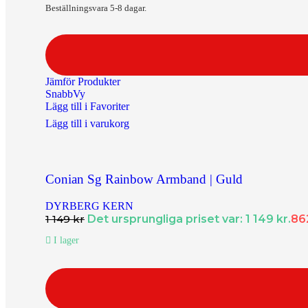
Beställningsvara 5-8 dagar.
Ringar Dam
Ringar Herr
Ringar Barn
Jämför Produkter
Klockor
SnabbVy
Lägg till i Favoriter
Alla Klockor
Lägg till i varukorg
Herrsmycken
Alla Herrsmycken
Conian Sg Rainbow Armband | Guld
Barnsmycken
För de mindre
DYRBERG KERN
Alla Barnsmycken
1 149
kr
Det ursprungliga priset var: 1 149 kr.
86
Festsmycken
I lager
Alla Festsmycken
Smyckendahls
, tusentals smycken i lager från utvalda leverant
Fri frakt från 495SEK.