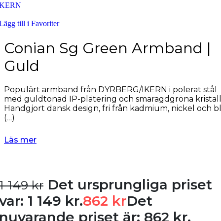
Armband
Lägg till i Favoriter
Armband Dam
Conian Sg Green Armband |
Armband Herr
Guld
Armband Barn
Örhängen
Populärt armband från DYRBERG/IKERN i polerat stål
Örhängen Dam
med guldtonad IP-plätering och smaragdgröna kristall
Handgjort dansk design, fri från kadmium, nickel och bl
Örhängen Barn
(…)
Ringar
Läs mer
Ringar Dam
Ringar Herr
Det ursprungliga priset
1 149
kr
Ringar Barn
var: 1 149 kr.
862
kr
Det
Klockor
Unika varumärken
nuvarande priset är: 862 kr.
Alla Klockor