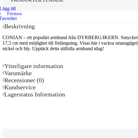
Lägg till
Kedjor
i
Förstora
Favoriter
Berlocker
Beskrivning
Armband
CONIAN – ett populärt armband från DYRBERG/IKERN. Smycket är til
Armband Dam
17,5 cm med möjlighet till förlängning. Visas här i vackra smaragdgrö
nickel och bly. Upptäck detta stilfulla armband idag!
Armband Herr
Armband Barn
Ytterligare information
Varumärke
Örhängen
Recensioner (0)
Örhängen Dam
Kundservice
Lagerstatus Information
Örhängen Barn
Ringar
Ringar Dam
Ringar Herr