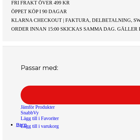
Ringar Barn
FRI FRAKT ÖVER 499 KR
ÖPPET KÖP I 90 DAGAR
Klockor
KLARNA CHECKOUT | FAKTURA, DELBETALNING, SW
Alla Klockor
ORDER INNAN 15:00 SKICKAS SAMMA DAG. GÄLLER 
Herrsmycken
För honom
Alla Herrsmycken
Barnsmycken
Passar med:
Alla Barnsmycken
Festsmycken
Alla Festsmycken
Smyckendahls
, tusentals smycken i lager från utvalda leverant
Jämför Produkter
Fri frakt från 495SEK.
SnabbVy
Supersnabba leveranser
- Order innan 15:00 skickas samma dag.
Lägg till i Favoriter
Barn
Lägg till i varukorg
Halsband