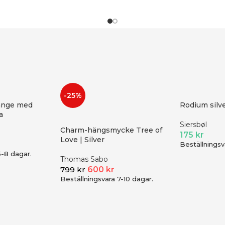
-25%
hänge med
Rodium silv
a
Siersbøl
Charm-hängsmycke Tree of
175
kr
Love | Silver
Beställningsv
5-8 dagar.
Thomas Sabo
799
kr
600
kr
Beställningsvara 7-10 dagar.