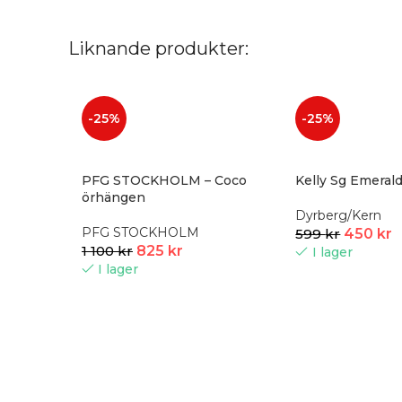
Liknande produkter:
-25%
-25%
PFG STOCKHOLM – Coco
Kelly Sg Emeral
örhängen
Dyrberg/Kern
PFG STOCKHOLM
599
kr
450
kr
1 100
kr
825
kr
I lager
I lager