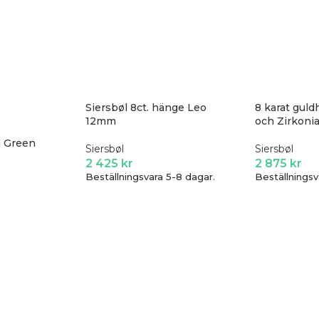
Siersbøl 8ct. hänge Leo
8 karat guld
12mm
och Zirkoni
d Green
Siersbøl
Siersbøl
2 425
kr
2 875
kr
Beställningsvara 5-8 dagar.
Beställningsv