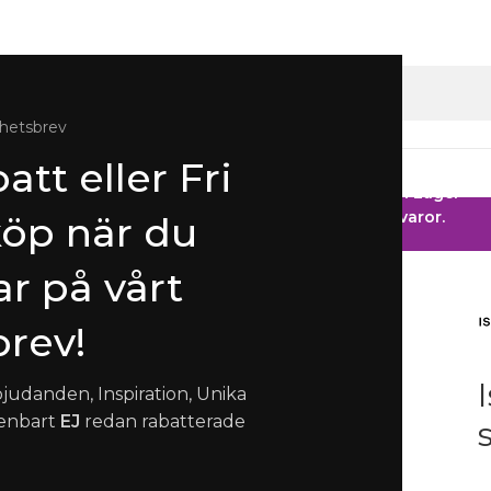
hetsbrev
att eller Fri
gen
Ringar
Klockor
Herr
Barn
Fest
 HOS SMYCKENDAHLS
Rabatter på varor i Lager
25% på tusentals varor.
köp när du
r på vårt
er
rev!
bjudanden, Inspiration, Unika
 enbart
EJ
redan rabatterade