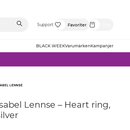
Support
Favoriter
0
kr
BLACK WEEK
Varumärken
Kampanjer
Isabel Lennse – Heart ring,
silver