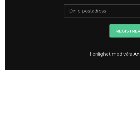
I enlighet med våra
A
n