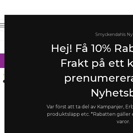
Meny
Smyckendahls Ny
Hej! Få 10% Rab
Halsband
Armband
Örhän
SOMMAR-REA
Frakt på ett 
prenumerera
Hem
/
Perfekta presenten
/
Ett smycke till den du älskar
/
Isabel Lennse – Heart ring, silv
Förstora
Nyhetsb
SOLD
OUT
Var först att ta del av Kampanjer, Er
produktsläpp etc. *Rabatten gäller
varor.