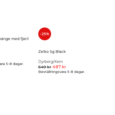
-25%
hänge med fjäril
a
Zelko Sg Black
Dyrberg/Kern
ara 5-8 dagar.
649
kr
487
kr
Beställningsvara 5-8 dagar.
Rodiump
silverr
Nordahl 
275
kr
Beställni