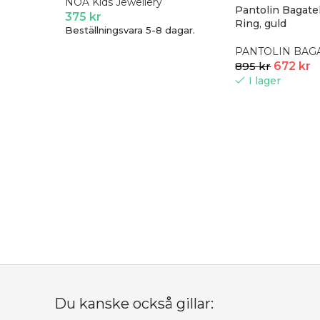
NOA Kids Jewellery
Pantolin Bagatel
375
kr
Ring, guld
Beställningsvara 5-8 dagar.
PANTOLIN BAG
895
kr
672
kr
I lager
Du kanske också gillar: