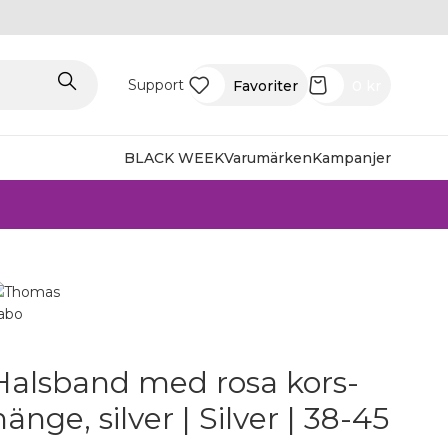
Support
Favoriter
0
kr
BLACK WEEK
Varumärken
Kampanjer
Halsband med rosa kors-
hänge, silver | Silver | 38-45