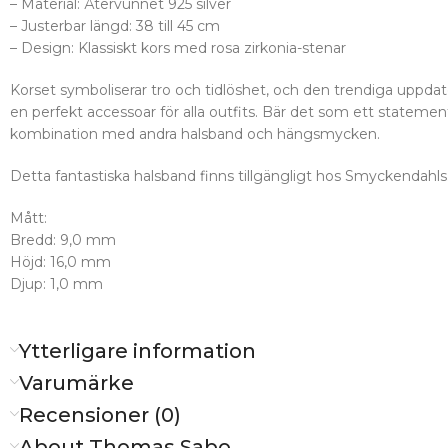
– Material: Återvunnet 925 silver
– Justerbar längd: 38 till 45 cm
– Design: Klassiskt kors med rosa zirkonia-stenar
Korset symboliserar tro och tidlöshet, och den trendiga uppdat
en perfekt accessoar för alla outfits. Bär det som ett statement
kombination med andra halsband och hängsmycken.
Detta fantastiska halsband finns tillgängligt hos Smyckendahls
Mått:
Bredd: 9,0 mm
Höjd: 16,0 mm
Djup: 1,0 mm
Ytterligare information
Varumärke
Recensioner (0)
About Thomas Sabo