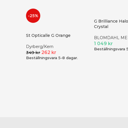
-25%
G Brilliance Hal
Crystal
St Opticalle G Orange
BLOMDAHL ME
1 049
kr
Dyrberg/Kern
Beställningsvara 
349
kr
262
kr
Beställningsvara 5-8 dagar.