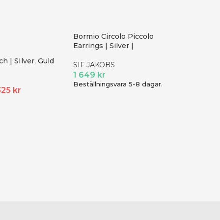
Bormio Circolo Piccolo
Earrings | Silver |
h | SIlver, Guld
SIF JAKOBS
1 649
kr
Beställningsvara 5-8 dagar.
325
kr
Guldplä
Siersbøl
395
kr
Beställni