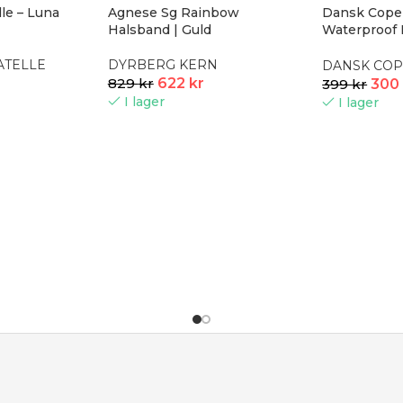
le – Luna
Agnese Sg Rainbow
Dansk Copen
Halsband | Guld
Waterproof 
silver
ATELLE
DYRBERG KERN
DANSK CO
829
kr
622
kr
399
kr
30
I lager
I lager