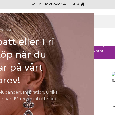
Fri Frakt över 495 SEK
check
hetsbrev
att eller Fri
gen
Ringar
Klockor
Herr
Barn
Fest
 HOS SMYCKENDAHLS
Rabatter på varor i Lager
25% på tusentals varor.
köp när du
r på vårt
r | 38-45 cm
rev!
bjudanden, Inspiration, Unika
 enbart
EJ
redan rabatterade