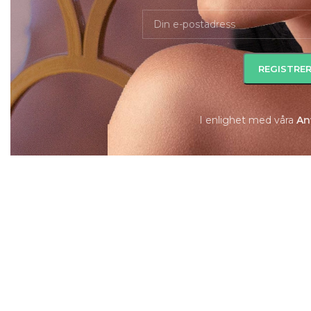
I enlighet med våra
A
n