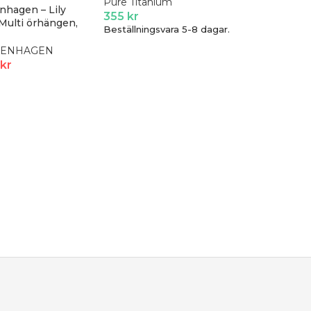
Pure Titanium
hagen – Lily
355
kr
Multi örhängen,
Beställningsvara 5-8 dagar.
PENHAGEN
0
kr
-25%
Pantolin
Hoops sm
PANTOL
695
kr
I lage