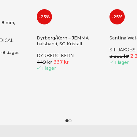
-25%
-25%
o 8 mm,
Dyrberg/Kern – JEMMA
Santina Watc
DICAL
halsband, SG Kristall
SIF JAKOBS
5-8 dagar.
DYRBERG KERN
3 099
kr
2 
449
kr
337
kr
I lager
I lager