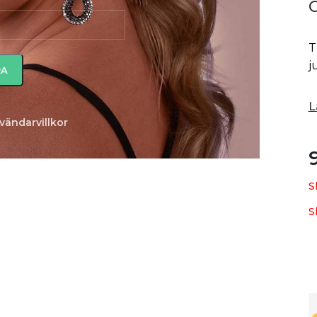
T
j
L
vändarvillkor
S
S