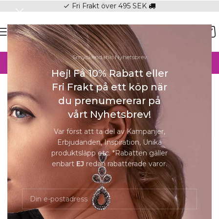
Fri Frakt över 495 SEK
check
SOMMAR-REA HOS SMYCKENDAHLS,
Smyckendahls Nyhetsbrev
UPP TILL 25%
Hej! Få 10% Rabatt eller
Hem
/
Halsband Online
/
Halsband Dam
Fri Frakt på ett köp när
du prenumererar på
Förstora
vårt Nyhetsbrev!
-25%
Var först att ta del av Kampanjer,
Erbjudanden, Inspiration, Unika
produktsläpp etc. *Rabatten gäller
Halsband kors med färgglad stenar silver
enbart
EJ
redan rabatterade varor.
| Silver | 40-45 cm
1 999
kr
1 500
kr
I lager