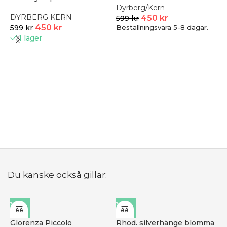
Dyrberg/Kern
DYRBERG KERN
450
kr
599
kr
450
kr
599
kr
Beställningsvara 5-8 dagar.
I lager
G
G
B
Du kanske också gillar:
Glorenza Piccolo
Rhod. silverhänge blomma