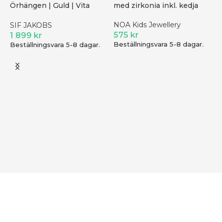
Örhängen | Guld | Vita
med zirkonia inkl. kedja
zirkoner
NOA Kids Jewellery
SIF JAKOBS
575
kr
1 899
kr
Beställningsvara 5-8 dagar.
Beställningsvara 5-8 dagar.
B
M
S
B