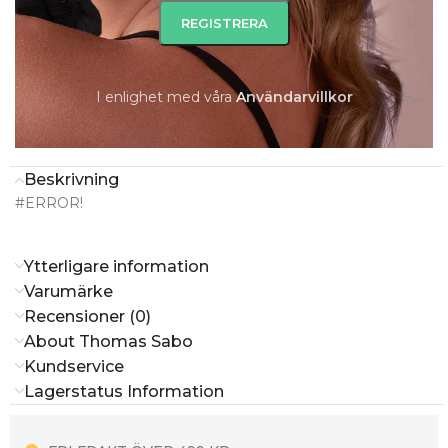
I lager
LÄGG TILL I VARUKORG
I enlighet med våra
A
nvändarvillkor
Beskrivning
#ERROR!
Ytterligare information
Varumärke
Recensioner (0)
About Thomas Sabo
Kundservice
Lagerstatus Information