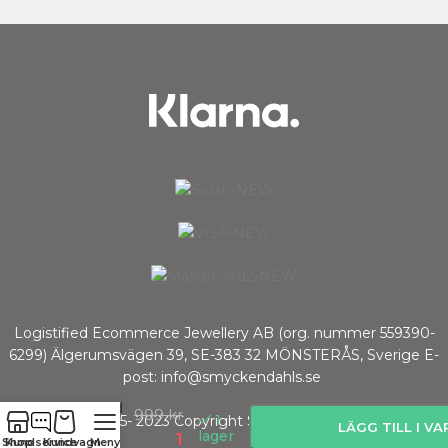
Logistified Ecommerce Jewellery AB (org. nummer 559390-
Halsband
6299) Älgerumsvägen 39, SE-383 32 MÖNSTERÅS, Sverige E-
kors
post: info@smyckendahls.se
med
1
färgglad
999
kr
I
© 2015- 2023 Copyright Smyckendahls.se
stenar
LÄGG TILL I V
lager
1
Shop
Kundservice
Kundvagn
Meny
silver |