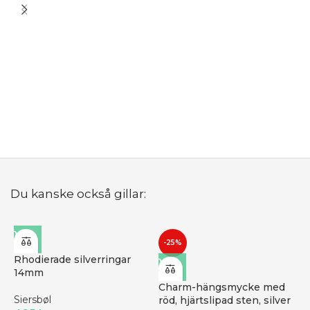
D
Ö
R
B
Du kanske också gillar:
-25%
Rhodierade silverringar
14mm
Charm-hängsmycke med
Siersbøl
röd, hjärtslipad sten, silver