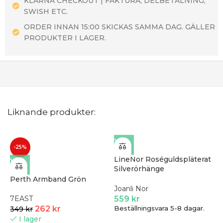
KLARNA CHECKOUT | FAKTURA, DELBETALNING,
SWISH ETC.
ORDER INNAN 15:00 SKICKAS SAMMA DAG. GÄLLER
PRODUKTER I LAGER.
Liknande produkter:
-25%
LineNor Roséguldspläterat
Silverörhänge
30453757900
Perth Armband Grön
Joanli Nor
7EAST
559
kr
262
kr
Beställningsvara 5-8 dagar.
349
kr
I lager