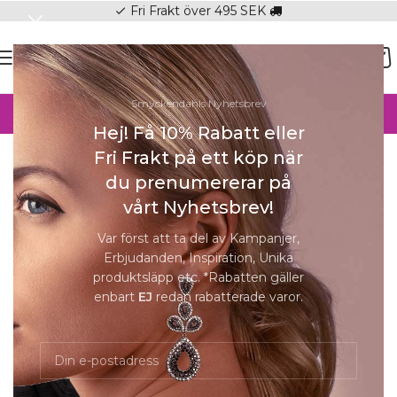
Fri Frakt över 495 SEK
check
SOMMAR-REA HOS SMYCKENDAHLS,
Smyckendahls Nyhetsbrev
UPP TILL 25%
Hej! Få 10% Rabatt eller
Hem
/
Örhängen
/
Örhängen Dam
Fri Frakt på ett köp när
Förstora
du prenumererar på
vårt Nyhetsbrev!
Var först att ta del av Kampanjer,
Erbjudanden, Inspiration, Unika
GT Bezel 4 mm, Crystal
produktsläpp etc. *Rabatten gäller
enbart
EJ
redan rabatterade varor.
249
kr
Beställningsvara 5-8 dagar.
Beställningsvara 5-8 dagar.