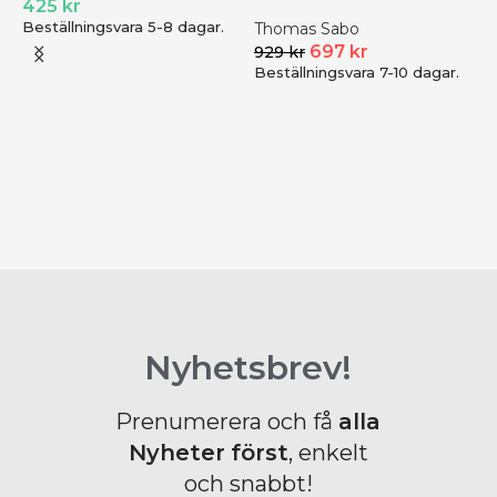
425
kr
| silver
Beställningsvara 5-8 dagar.
Thomas Sabo
697
kr
929
kr
Beställningsvara 7-10 dagar.
T
S
B
Nyhetsbrev!
Prenumerera och få
alla
Nyheter
först
, enkelt
och snabbt!