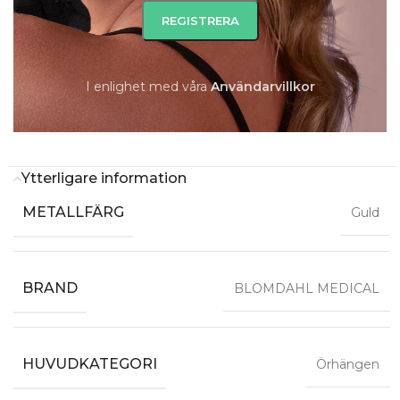
-
+
I enlighet med våra
A
nvändarvillkor
LÄGG TILL I VARUKORG
Ytterligare information
METALLFÄRG
Guld
BRAND
BLOMDAHL MEDICAL
HUVUDKATEGORI
Örhängen