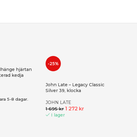
Beställni
-25%
dhänge hjärtan
äterad kedja
John Late – Legacy Classic
Silver 39, klocka
ara 5-8 dagar.
JOHN LATE
1 695
kr
1 272
kr
I lager
-25%