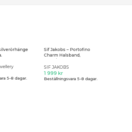
silverörhänge
Sif Jakobs – Portofino
.
Charm Halsband,
silver/kristall
wellery
SIF JAKOBS
1 999
kr
ara 5-8 dagar.
Beställningsvara 5-8 dagar.
Spirale 
| Vita z
SIF JAK
1 649
k