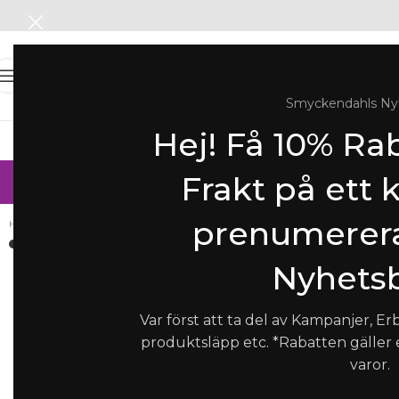
Meny
Smyckendahls Ny
Hej! Få 10% Rab
Halsband
Armband
Örhän
SOMMAR-REA
Frakt på ett 
prenumerera
Hem
/
Armband
/
Armband Dam
/
Nostalgia Mega | Ring Läder | Armband | Guld
Förstora
Nyhetsb
Var först att ta del av Kampanjer, Er
produktsläpp etc. *Rabatten gäller
varor.