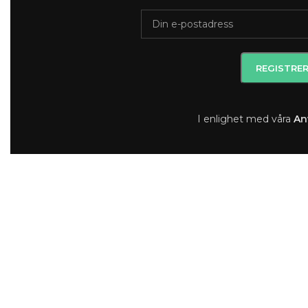
I enlighet med våra
A
n