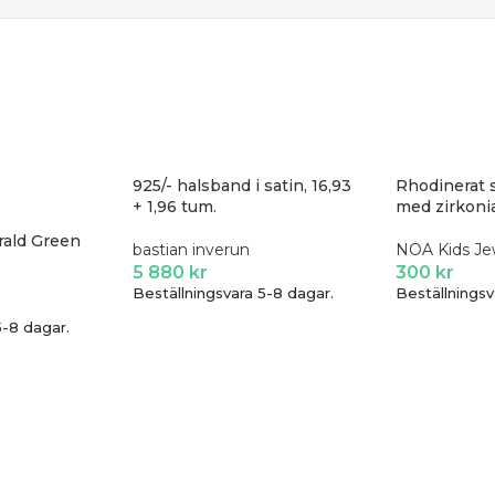
925/- halsband i satin, 16,93
Rhodinerat 
+ 1,96 tum.
med zirkonia
rald Green
bastian inverun
NOA Kids Je
5 880
kr
300
kr
Beställningsvara 5-8 dagar.
Beställningsv
5-8 dagar.