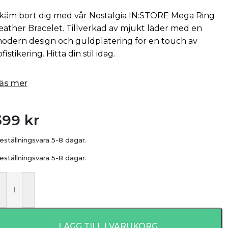
käm bort dig med vår Nostalgia IN:STORE Mega Ring
eather Bracelet. Tillverkad av mjukt läder med en
odern design och guldplätering för en touch av
ofistikering. Hitta din stil idag.
äs mer
399
kr
eställningsvara 5-8 dagar.
eställningsvara 5-8 dagar.
LÄGG TILL I VARUKORG