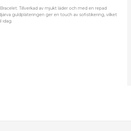
acelet. Tillverkad av mjukt läder och med en repad
rva guldpläteringen ger en touch av sofistikering, vilket
l idag.