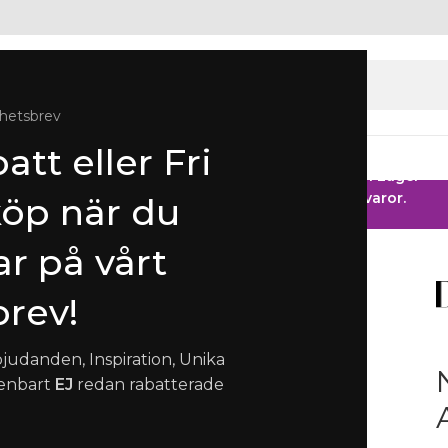
hetsbrev
att eller Fri
gen
Ringar
Klockor
Herr
Barn
Fest
 HOS SMYCKENDAHLS
Rabatter på varor i Lager
25% på tusentals varor.
köp när du
r på vårt
rev!
bjudanden, Inspiration, Unika
 enbart
EJ
redan rabatterade