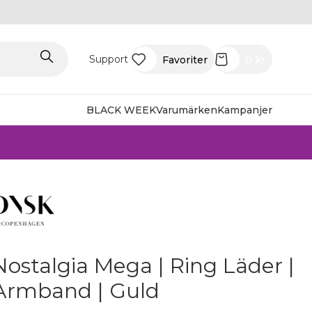
Support
Favoriter
0
kr
BLACK WEEK
Varumärken
Kampanjer
Nostalgia Mega | Ring Läder |
Armband | Guld