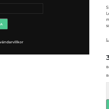
S
L
m
s
L
vändarvillkor
B
B