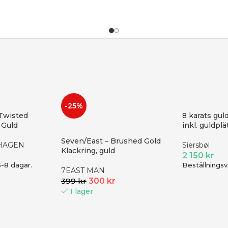
-25%
 Twisted
8 karats gul
| Guld
inkl. guldpl
Seven/East – Brushed Gold
HAGEN
Siersbøl
Klackring, guld
2 150
kr
5-8 dagar.
Beställningsv
7EAST MAN
399
kr
300
kr
I lager