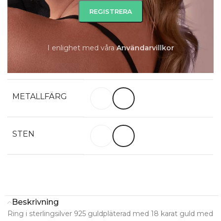
Slut i lager
Slut i lager
I enlighet med våra
A
nvändarvillkor
RINGSTORLEK
50
52
54
56
58
60
METALLFÄRG
STEN
Beskrivning
Ring i sterlingsilver 925 guldpläterad med 18 karat guld med