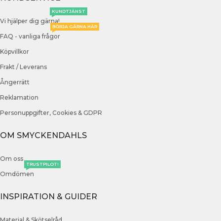
KUNDTJÄNST
Vi hjälper dig gärna!
BÖRJA GÄRNA HÄR
FAQ - vanliga frågor
Köpvillkor
Frakt / Leverans
Ångerrätt
Reklamation
Personuppgifter, Cookies & GDPR
OM SMYCKENDAHLS
Om oss
TRUSTPILOT!
Omdömen
INSPIRATION & GUIDER
Material & Skötselråd