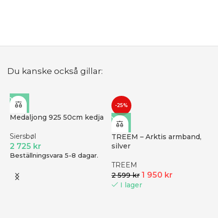
1
Du kanske också gillar:
-25%
Medaljong 925 50cm kedja
Siersbøl
TREEM – Arktis armband,
2 725
kr
silver
Beställningsvara 5-8 dagar.
TREEM
1 950
kr
2 599
kr
I lager
1
d