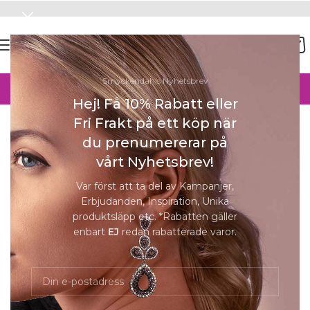
SOMMAR-REA HOS SMYCKENDAHLS,
Smyckendahls Nyhetsbrev
UPP TILL 25%
Hej! Få 10% Rabatt eller
Hem
/
Ringar Online
/
Ringar Dam
Fri Frakt på ett köp när
Förstora
du prenumererar på
SOLD
vårt Nyhetsbrev!
OUT
Var först att ta del av Kampanjer,
Erbjudanden, Inspiration, Unika
produktsläpp etc. *Rabatten gäller
enbart
EJ
redan rabatterade varor.
Ferrara Ring | Guld | Vita Zirkoner | 54
1 849
kr