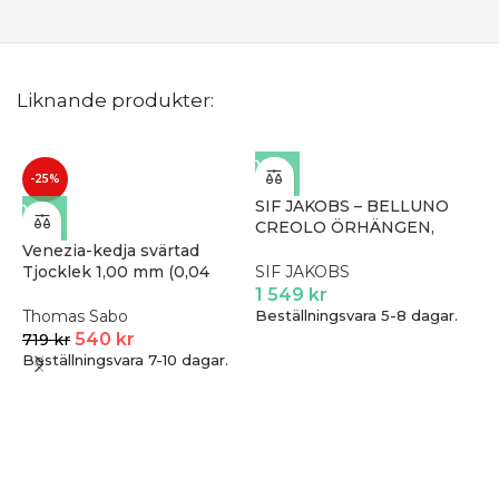
Liknande produkter:
-25%
SIF JAKOBS – BELLUNO
CREOLO ÖRHÄNGEN,
GULD
Venezia-kedja svärtad
Tjocklek 1,00 mm (0,04
SIF JAKOBS
tum) | Silver | 70 cm
1 549
kr
Thomas Sabo
Beställningsvara 5-8 dagar.
540
kr
719
kr
Beställningsvara 7-10 dagar.
L
r