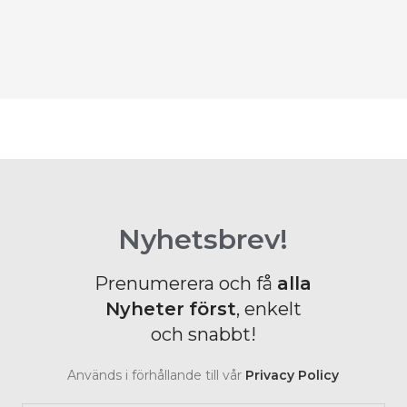
N
2
B
Nyhetsbrev!
Prenumerera och få
alla
Nyheter
först
, enkelt
och snabbt!
Används i förhållande till vår
Privacy Policy