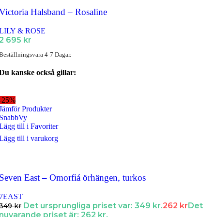
Victoria Halsband – Rosaline
LILY & ROSE
2 695
kr
Beställningsvara 4-7 Dagar.
Du kanske också gillar:
-25%
Jämför Produkter
SnabbVy
Lägg till i Favoriter
Lägg till i varukorg
Seven East – Omorfiá örhängen, turkos
7EAST
Det ursprungliga priset var: 349 kr.
262
kr
Det
349
kr
nuvarande priset är: 262 kr.