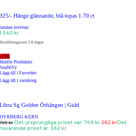
925/- Hänge glänsande, blå topas 1.70 ct
bastian inverun
1 540
kr
Beställningsvara 5-8 dagar.
-25%
Jämför Produkter
SnabbVy
Lägg till i Favoriter
Lägg till i varukorg
Libra Sg Golden Örhängen | Guld
DYRBERG KERN
Det ursprungliga priset var: 749 kr.
562
kr
Det
749
kr
nuvarande priset är: 562 kr.