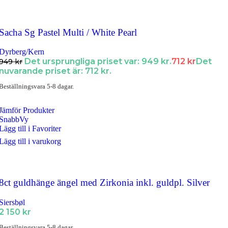
Sacha Sg Pastel Multi / White Pearl
Dyrberg/Kern
Det ursprungliga priset var: 949 kr.
712
kr
Det
949
kr
nuvarande priset är: 712 kr.
Beställningsvara 5-8 dagar.
Jämför Produkter
SnabbVy
Lägg till i Favoriter
Lägg till i varukorg
8ct guldhänge ängel med Zirkonia inkl. guldpl. Silver
Siersbøl
2 150
kr
Beställningsvara 5-8 dagar.