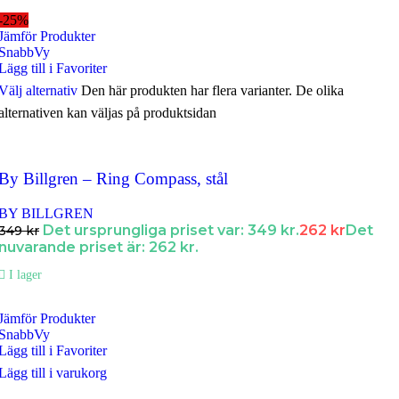
-25%
Jämför Produkter
SnabbVy
Lägg till i Favoriter
Välj alternativ
Den här produkten har flera varianter. De olika
alternativen kan väljas på produktsidan
By Billgren – Ring Compass, stål
BY BILLGREN
Det ursprungliga priset var: 349 kr.
262
kr
Det
349
kr
nuvarande priset är: 262 kr.
I lager
Jämför Produkter
SnabbVy
Lägg till i Favoriter
Lägg till i varukorg