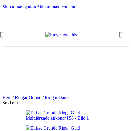
Skip to navigation
Skip to main content
OMMAR-REA HOS SMYCKENDAHLS
abatter på varor i Lager
5% på tusentals varor.
OMMAR-REA HOS SMYCKENDAHLS,
PP TILL 25%
Hem
/
Ringar Online
/
Ringar Dam
Sold out