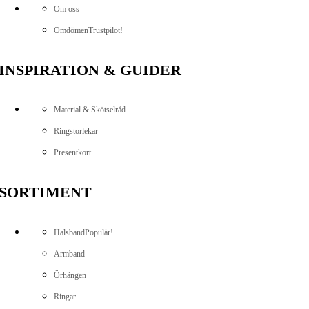
Om oss
Omdömen
Trustpilot!
INSPIRATION & GUIDER
Material & Skötselråd
Ringstorlekar
Presentkort
SORTIMENT
Halsband
Populär!
Armband
Örhängen
Ringar