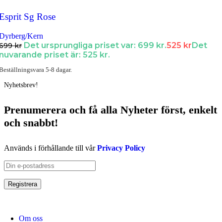
Esprit Sg Rose
Dyrberg/Kern
Det ursprungliga priset var: 699 kr.
525
kr
Det
699
kr
nuvarande priset är: 525 kr.
Beställningsvara 5-8 dagar.
Nyhetsbrev!
Prenumerera och få
alla Nyheter
först
, enkelt
och snabbt!
Används i förhållande till vår
Privacy Policy
Om oss