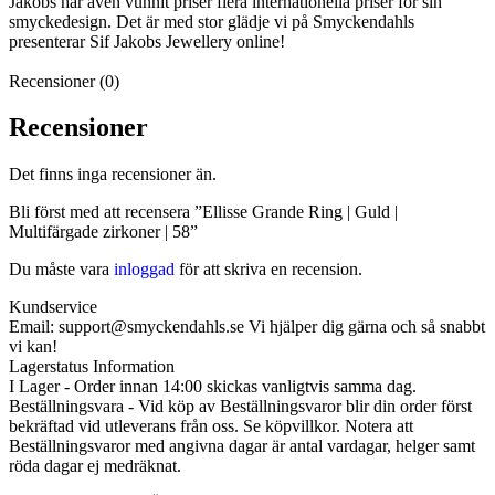
Jakobs har även vunnit priser flera internationella priser för sin
smyckedesign. Det är med stor glädje vi på Smyckendahls
presenterar Sif Jakobs Jewellery online!
Recensioner (0)
Recensioner
Det finns inga recensioner än.
Bli först med att recensera ”Ellisse Grande Ring | Guld |
Multifärgade zirkoner | 58”
Du måste vara
inloggad
för att skriva en recension.
Kundservice
Email: support@smyckendahls.se Vi hjälper dig gärna och så snabbt
vi kan!
Lagerstatus Information
I Lager - Order innan 14:00 skickas vanligtvis samma dag.
Beställningsvara - Vid köp av Beställningsvaror blir din order först
bekräftad vid utleverans från oss. Se köpvillkor. Notera att
Beställningsvaror med angivna dagar är antal vardagar, helger samt
röda dagar ej medräknat.