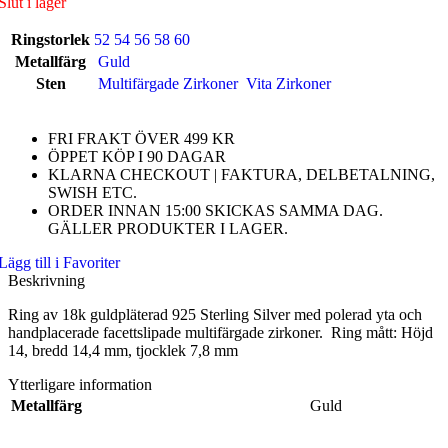
Slut i lager
Ringstorlek
52
54
56
58
60
Metallfärg
Guld
Sten
Multifärgade Zirkoner
Vita Zirkoner
FRI FRAKT ÖVER 499 KR
ÖPPET KÖP I 90 DAGAR
KLARNA CHECKOUT | FAKTURA, DELBETALNING,
SWISH ETC.
ORDER INNAN 15:00 SKICKAS SAMMA DAG.
GÄLLER PRODUKTER I LAGER.
Lägg till i Favoriter
Beskrivning
Ring av 18k guldpläterad 925 Sterling Silver med polerad yta och
handplacerade facettslipade multifärgade zirkoner. Ring mått: Höjd
14, bredd 14,4 mm, tjocklek 7,8 mm
Ytterligare information
Metallfärg
Guld