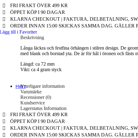
Alla Herrsmycken
FRI FRAKT ÖVER 499 KR
ÖPPET KÖP I 90 DAGAR
Barnsmycken
KLARNA CHECKOUT | FAKTURA, DELBETALNING, SWI
Alla Barnsmycken
ORDER INNAN 15:00 SKICKAS SAMMA DAG. GÄLLER 
Lägg till i Favoriter
Festsmycken
Beskrivning
Alla Festsmycken
Långa läckra och festfina örhängen i stilren design. De geome
med blank och borstad yta. De är för hål i öronen och fästs m
Längd: ca 72 mm
Smyckendahls
, tusentals smycken i lager från utvalda leverant
Vikt: ca 4 gram styck
Fri frakt från 495SEK.
Supersnabba leveranser
- Order innan 15:00 skickas samma dag.
Ytterligare information
Herr
Varumärke
Halsband
Recensioner (0)
Kundservice
Halsband Dam
Lagerstatus Information
FRI FRAKT ÖVER 499 KR
Halsband Herr
ÖPPET KÖP I 90 DAGAR
Halsband Barn
KLARNA CHECKOUT | FAKTURA, DELBETALNING, SWI
ORDER INNAN 15:00 SKICKAS SAMMA DAG. GÄLLER 
Kedjor