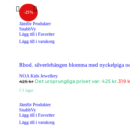
Halsband Dam
Halsband Herr
-25%
Halsband Barn
Jämför Produkter
SnabbVy
Kedjor
Lägg till i Favoriter
Berlocker
Lägg till i varukorg
Armband
Armband Dam
Rhod. silverörhängen blomma med nyckelpiga oc
Armband Herr
NOA Kids Jewellery
425
kr
Det ursprungliga priset var: 425 kr.
319
k
Armband Barn
I lager
Örhängen
Örhängen Dam
Jämför Produkter
SnabbVy
Örhängen Barn
Lägg till i Favoriter
Ringar
Lägg till i varukorg