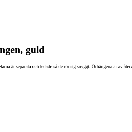
ngen, guld
elarna är separata och ledade så de rör sig snyggt. Örhängena är av åte
NOA Kids Jewel
Nordahl Jewell