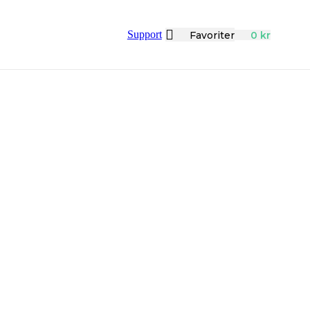
Support
Favoriter
0
kr
e