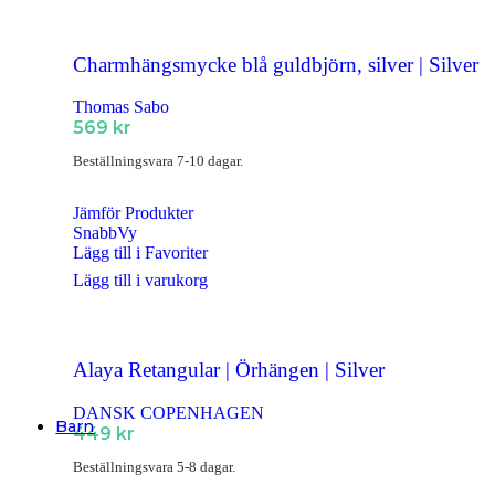
Klockor
Alla Klockor
Charmhängsmycke blå guldbjörn, silver | Silver
FÖR HONOM
Herrsmycken
Thomas Sabo
Alla Herrsmycken
569
kr
Barnsmycken
Beställningsvara 7-10 dagar.
Alla Barnsmycken
Jämför Produkter
SnabbVy
Festsmycken
Lägg till i Favoriter
Alla Festsmycken
Lägg till i varukorg
Smyckendahls
, tusentals smycken i lager från utvalda leverant
Alaya Retangular | Örhängen | Silver
Fri frakt från 495SEK.
Supersnabba leveranser
- Order innan 15:00 skickas samma dag.
DANSK COPENHAGEN
Barn
449
kr
Halsband
Beställningsvara 5-8 dagar.