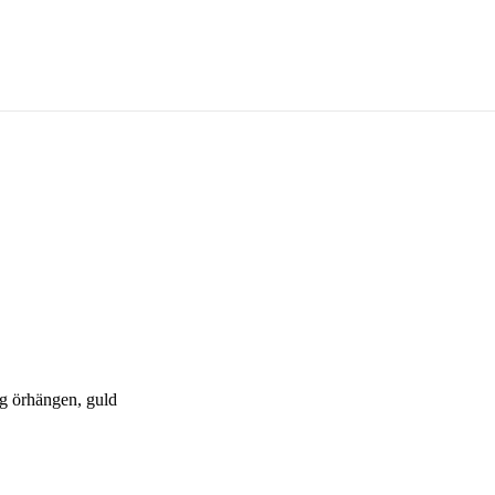
örer.
Jonas Philipp
g örhängen, guld
Lilly & Rose