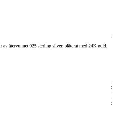
m
r av återvunnet 925 sterling silver, pläterat med 24K guld,
T