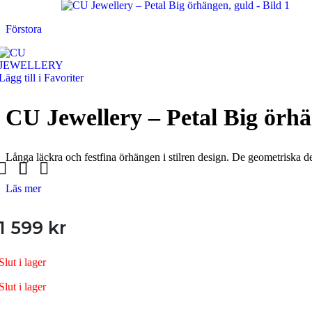
Armband Herr
Förstora
Armband Barn
Örhängen
Lägg till i Favoriter
Örhängen Dam
CU Jewellery – Petal Big örhä
Örhängen Barn
Ringar
Långa läckra och festfina örhängen i stilren design. De geometriska d
Ringar Dam
Läs mer
Ringar Herr
Ringar Barn
1 599
kr
UNIKA VARUMÄRKEN
Klockor
Slut i lager
Alla Klockor
Slut i lager
Herrsmycken