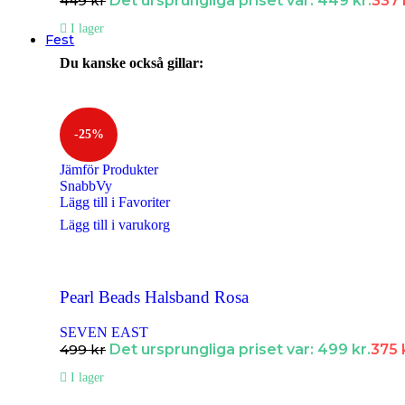
449
kr
Det ursprungliga priset var: 449 kr.
337
Supersnabba leveranser
- Order innan 15:00 skickas samma dag.
I lager
Fest
Du kanske också gillar:
Halsband
Halsband Dam
Halsband Herr
-25%
Halsband Barn
Jämför Produkter
SnabbVy
Kedjor
Lägg till i Favoriter
Berlocker
Lägg till i varukorg
Armband
Armband Dam
Pearl Beads Halsband Rosa
Armband Herr
SEVEN EAST
499
kr
Det ursprungliga priset var: 499 kr.
375
Armband Barn
I lager
Örhängen