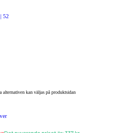
| 52
a alternativen kan väljas på produktsidan
lver
örer.