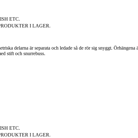
Pure Titaniu
SH ETC.
PRODUKTER I LAGER.
triska delarna är separata och ledade så de rör sig snyggt. Örhängena ä
ed stift och snurrebuss.
SEVEN EAS
örer.
SH ETC.
PRODUKTER I LAGER.