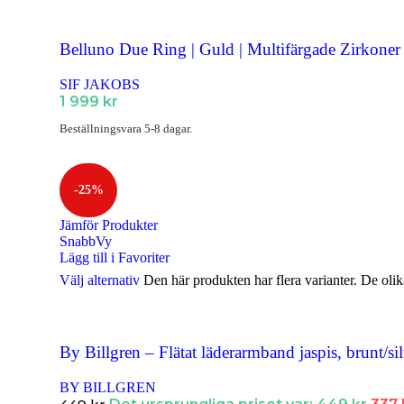
Ringar Dam
Ringar Herr
Belluno Due Ring | Guld | Multifärgade Zirkoner 
Ringar Barn
SIF JAKOBS
1 999
kr
Klockor
Beställningsvara 5-8 dagar.
Alla Klockor
Herrsmycken
-25%
Alla Herrsmycken
FÖR DE MINDRE
Jämför Produkter
Barnsmycken
SnabbVy
Lägg till i Favoriter
Alla Barnsmycken
Välj alternativ
Den här produkten har flera varianter. De olik
Festsmycken
Alla Festsmycken
By Billgren – Flätat läderarmband jaspis, brunt/si
Smyckendahls
, tusentals smycken i lager från utvalda leverant
BY BILLGREN
Fri frakt från 495SEK.