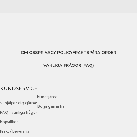
OM OSS
PRIVACY POLICY
FRAKT
SPÅRA ORDER
VANLIGA FRÅGOR (FAQ)
KUNDSERVICE
Kundtjänst
Vi hjälper dig gärna!
Börja gärna här
FAQ - vanliga frågor
Köpvillkor
Frakt / Leverans