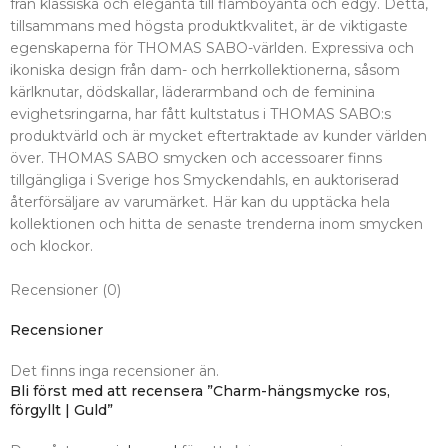
från klassiska och eleganta till flamboyanta och edgy. Detta,
tillsammans med högsta produktkvalitet, är de viktigaste
egenskaperna för THOMAS SABO-världen. Expressiva och
ikoniska design från dam- och herrkollektionerna, såsom
kärlknutar, dödskallar, läderarmband och de feminina
evighetsringarna, har fått kultstatus i THOMAS SABO:s
produktvärld och är mycket eftertraktade av kunder världen
över. THOMAS SABO smycken och accessoarer finns
tillgängliga i Sverige hos Smyckendahls, en auktoriserad
återförsäljare av varumärket. Här kan du upptäcka hela
kollektionen och hitta de senaste trenderna inom smycken
och klockor.
Recensioner (0)
Recensioner
Det finns inga recensioner än.
Bli först med att recensera ”Charm-hängsmycke ros,
förgyllt | Guld”