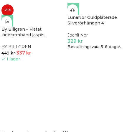
-25%
LunaNor Guldpläterade
Silverörhängen 4
30453855900
By Billgren – Flätat
läderarmband jaspis,
Joanli Nor
brunt/silver
329
kr
BY BILLGREN
Beställningsvara 5-8 dagar.
337
kr
449
kr
I lager