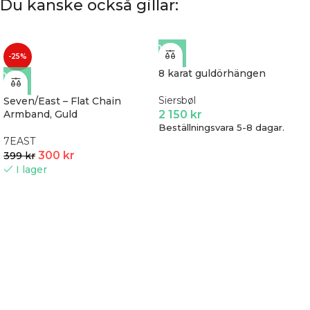
Du kanske också gillar:
-25%
8 karat guldörhängen
Siersbøl
Seven/East – Flat Chain
Armband, Guld
2 150
kr
Beställningsvara 5-8 dagar.
7EAST
300
kr
399
kr
I lager