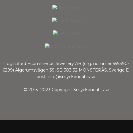
Logistified Ecommerce Jewellery AB (org. nummer 559390-
6299) Älgerumsvägen 39, SE-383 32 MÖNSTERÅS, Sverige E-
post: info@smyckendahls.se
© 2015- 2023 Copyright Smyckendahls.se