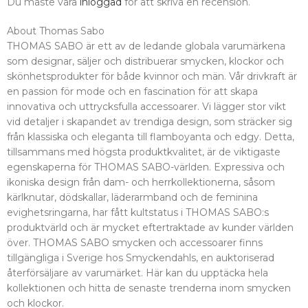
Du måste vara
inloggad
för att skriva en recension.
About Thomas Sabo
THOMAS SABO är ett av de ledande globala varumärkena
som designar, säljer och distribuerar smycken, klockor och
skönhetsprodukter för både kvinnor och män. Vår drivkraft är
en passion för mode och en fascination för att skapa
innovativa och uttrycksfulla accessoarer. Vi lägger stor vikt
vid detaljer i skapandet av trendiga design, som sträcker sig
från klassiska och eleganta till flamboyanta och edgy. Detta,
tillsammans med högsta produktkvalitet, är de viktigaste
egenskaperna för THOMAS SABO-världen. Expressiva och
ikoniska design från dam- och herrkollektionerna, såsom
kärlknutar, dödskallar, läderarmband och de feminina
evighetsringarna, har fått kultstatus i THOMAS SABO:s
produktvärld och är mycket eftertraktade av kunder världen
över. THOMAS SABO smycken och accessoarer finns
tillgängliga i Sverige hos Smyckendahls, en auktoriserad
återförsäljare av varumärket. Här kan du upptäcka hela
kollektionen och hitta de senaste trenderna inom smycken
och klockor.