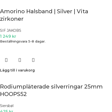
Amorino Halsband | Silver | Vita
zirkoner
SIF JAKOBS
1 249
kr
Beställningsvara 5-8 dagar.
Lägg till i varukorg
Rodiumpläterade silverringar 25mm
HOOPS52
Siersbøl
425
kr