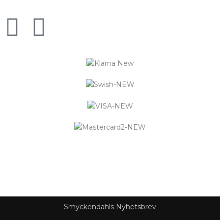
Logistified Ecommerce Jewellery AB (org. nummer 559390-
6299) Älgerumsvägen 39, SE-383 32 MÖNSTERÅS, Sverige E-
post: info@smyckendahls.se
© 2015- 2023 Copyright Smyckendahls.se
Smyckendahls Nyhetsbrev