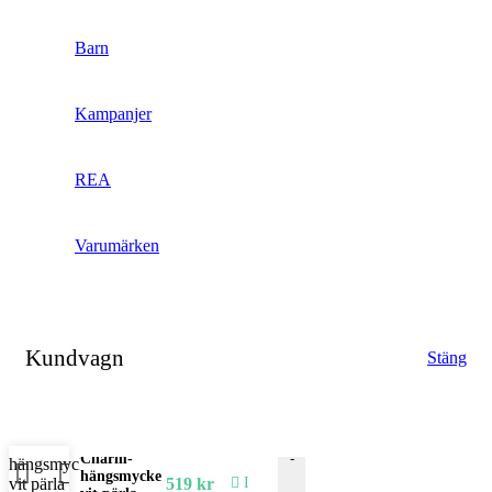
Barn
Kampanjer
REA
Varumärken
Kundvagn
Stäng
Charm-hängsmycke vit pär
-
Charm-
hängsmycke
519
kr
I