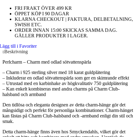
FRI FRAKT ÖVER 499 KR
ÖPPET KÖP I 90 DAGAR
KLARNA CHECKOUT | FAKTURA, DELBETALNING,
SWISH ETC.
ORDER INNAN 15:00 SKICKAS SAMMA DAG.
GÄLLER PRODUKTER I LAGER.
Lägg till i Favoriter
Beskrivning
Perlcharm – Charm med odlad sötvattenspärla
– Charm i 925 sterling silver med 18 karat guldplätering
– Inkluderar en odlad sötvattenspärla som ger en skimrande effekt
– Utrustad med en karbinhake av högkvalitativ 750 guldplätering
– Kan enkelt kombineras med andra charms på Charm Club-
halsband och armband
Den tidlösa och eleganta designen av detta charm-hänge gör det
mångsidigt och perfekt för personliga kombinationer. Charm-hänget
kan fästas på Charm Club-halsband och -armband enligt din stil och
smak.
Detta charm-hänge finns även hos Smyckendahls, vilket gör det