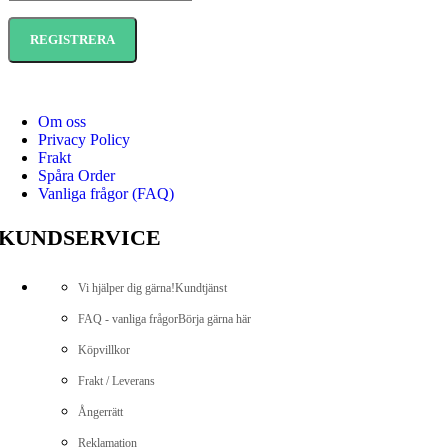
Om oss
Privacy Policy
Frakt
Spåra Order
Vanliga frågor (FAQ)
KUNDSERVICE
Vi hjälper dig gärna!
Kundtjänst
FAQ - vanliga frågor
Börja gärna här
Köpvillkor
Frakt / Leverans
Ångerrätt
Reklamation