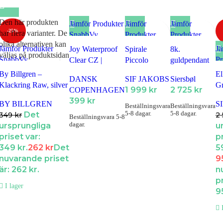
Den här produkten
Jämför Produkter
Jämför
Jämför
-25%
har flera varianter. De
SnabbVy
Produkter
Produkter
olika alternativen kan
Lägg till i
SnabbVy
SnabbVy
Jämför Produkter
Jä
Joy Waterproof
Spirale
8k.
väljas på produktsidan
Favoriter
Lägg till i
Lägg till i
SnabbVy
Pr
Clear CZ |
Piccolo
guldpendant
Favoriter
Favoriter
Lägg till i Favoriter
S
Armband | Guld
Necklace | |
rosett med
By Billgren –
El
DANSK
SIF JAKOBS
Siersbøl
Lä
Vita zirkoner
synt. rubin
Klackring Raw, silver
G
1 999
kr
2 725
kr
COPENHAGEN
Fa
och Zirkonia
Ör
399
kr
BY BILLGREN
inkl.
S
Beställningsvara
Beställningsvara
Gu
5-8 dagar.
5-8 dagar.
Det
349
kr
2
Beställningsvara 5-8
dagar.
ursprungliga
u
priset var:
pr
349 kr.
262
kr
Det
5
nuvarande priset
9
är: 262 kr.
n
pr
I lager
9