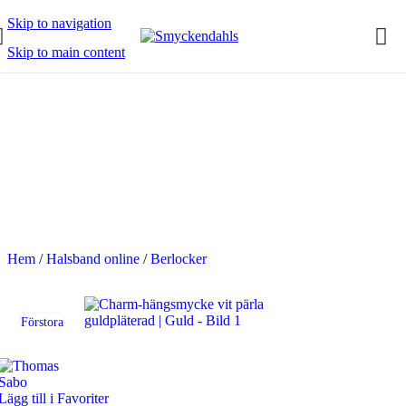
Skip to navigation
Skip to main content
OMMAR-REA HOS SMYCKENDAHLS
abatter på varor i Lager
5% på tusentals varor.
OMMAR-REA HOS SMYCKENDAHLS,
PP TILL 25%
Hem
/
Halsband online
/
Berlocker
Förstora
Lägg till i Favoriter