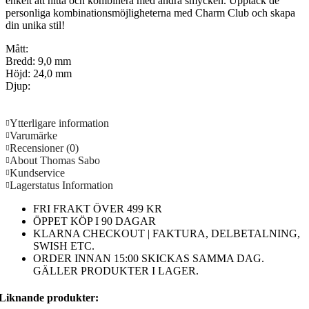
enkelt att hitta och kombinera med andra smycken. Upptäck de
personliga kombinationsmöjligheterna med Charm Club och skapa
din unika stil!
Mått:
Bredd: 9,0 mm
Höjd: 24,0 mm
Djup:
Ytterligare information
Varumärke
Recensioner (0)
About Thomas Sabo
Kundservice
Lagerstatus Information
FRI FRAKT ÖVER 499 KR
ÖPPET KÖP I 90 DAGAR
KLARNA CHECKOUT | FAKTURA, DELBETALNING,
SWISH ETC.
ORDER INNAN 15:00 SKICKAS SAMMA DAG.
GÄLLER PRODUKTER I LAGER.
Liknande produkter: