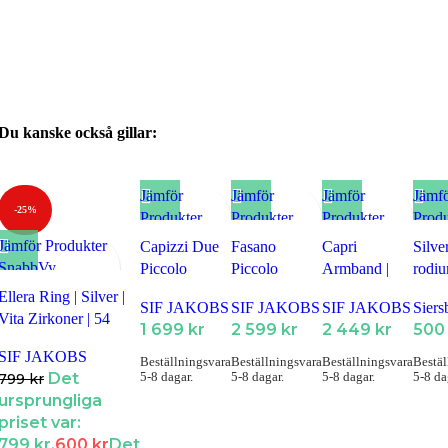
Du kanske också gillar:
Jämför
Jämför
Jämför
Jämf
-25%
Produkter
Produkter
Produkter
Produ
SnabbVy
SnabbVy
SnabbVy
Snab
Jämför Produkter
Capizzi Due
Fasano
Capri
Silve
Lägg till i
Lägg till i
Lägg till i
Lägg t
SnabbVy
Piccolo
Piccolo
Armband |
rodiu
Favoriter
Favoriter
Favoriter
Favor
Lägg till i Favoriter
Halsband |
Earrings |
Guld
örstif
Ellera Ring | Silver |
SIF JAKOBS
SIF JAKOBS
SIF JAKOBS
Siers
Silver | Vita
Guld | Vita
med z
Vita Zirkoner | 54
1 699
kr
2 599
kr
2 449
kr
50
zirkoner
zirkoner
SIF JAKOBS
Beställningsvara
Beställningsvara
Beställningsvara
Bestäl
5-8 dagar.
5-8 dagar.
5-8 dagar.
5-8 da
Det
799
kr
ursprungliga
priset var:
799 kr.
600
kr
Det