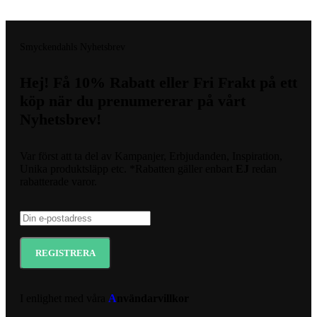
© 2015- 2023 Copyright Smyckendahls.se
Smyckendahls Nyhetsbrev
Hej! Få 10% Rabatt eller Fri Frakt på ett
köp när du prenumererar på vårt
Nyhetsbrev!
Var först att ta del av Kampanjer, Erbjudanden, Inspiration,
Unika produktsläpp etc. *Rabatten gäller enbart
EJ
redan
rabatterade varor.
I enlighet med våra
A
nvändarvillkor