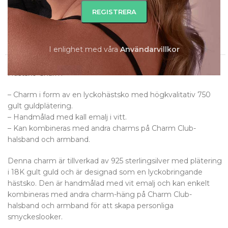
Slut i lager
Slut i lager
I enlighet med våra
A
nvändarvillkor
Beskrivning
Hästsko Charm
– Charm i form av en lyckohästsko med högkvalitativ 750
gult guldplätering.
– Handmålad med kall emalj i vitt.
– Kan kombineras med andra charms på Charm Club-
halsband och armband.
Denna charm är tillverkad av 925 sterlingsilver med plätering
i 18K gult guld och är designad som en lyckobringande
hästsko. Den är handmålad med vit emalj och kan enkelt
kombineras med andra charm-häng på Charm Club-
halsband och armband för att skapa personliga
smyckeslooker.