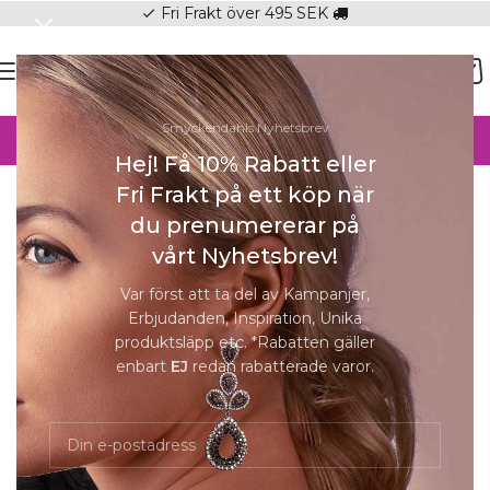
Fri Frakt över 495 SEK
check
SOMMAR-REA HOS SMYCKENDAHLS,
Smyckendahls Nyhetsbrev
UPP TILL 25%
Hej! Få 10% Rabatt eller
Hem
/
Halsband Online
/
Berlocker
Fri Frakt på ett köp när
du prenumererar på
Förstora
SOLD
vårt Nyhetsbrev!
OUT
Var först att ta del av Kampanjer,
Erbjudanden, Inspiration, Unika
produktsläpp etc. *Rabatten gäller
enbart
EJ
redan rabatterade varor.
Charm-hängsmycke Hästsko med vit
kallemalj pläterad | Guld
549
kr