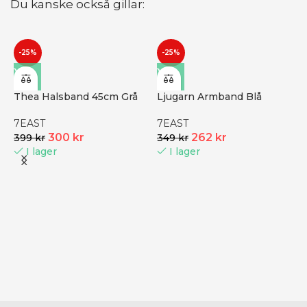
Du kanske också gillar:
-25%
-25%
Thea Halsband 45cm Grå
Ljugarn Armband Blå
7EAST
7EAST
300
kr
262
kr
399
kr
349
kr
I lager
I lager
P
|
S
B