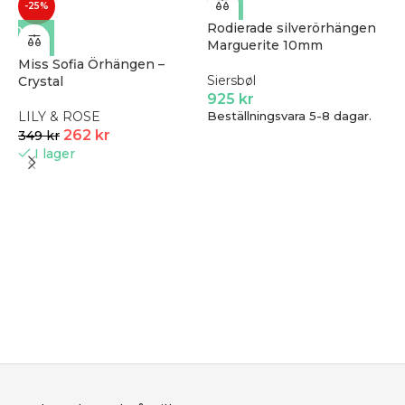
-25%
Rodierade silverörhängen
Marguerite 10mm
Miss Sofia Örhängen –
Siersbøl
Crystal
925
kr
LILY & ROSE
Beställningsvara 5-8 dagar.
262
kr
349
kr
I lager
M
4
S
2
B