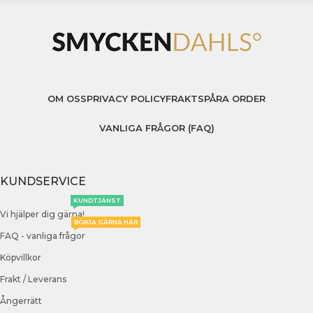
OM OSS
PRIVACY POLICY
FRAKT
SPÅRA ORDER
VANLIGA FRÅGOR (FAQ)
KUNDSERVICE
KUNDTJÄNST
Vi hjälper dig gärna!
BÖRJA GÄRNA HÄR
FAQ - vanliga frågor
Köpvillkor
Frakt / Leverans
Ångerrätt