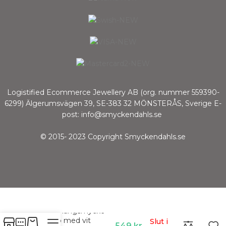
Logistified Ecommerce Jewellery AB (org. nummer 559390-
6299) Älgerumsvägen 39, SE-383 32 MÖNSTERÅS, Sverige E-
post: info@smyckendahls.se
© 2015- 2023 Copyright Smyckendahls.se
Charm-hängsmycke
Hästsko med vit
Slut i
549
kr