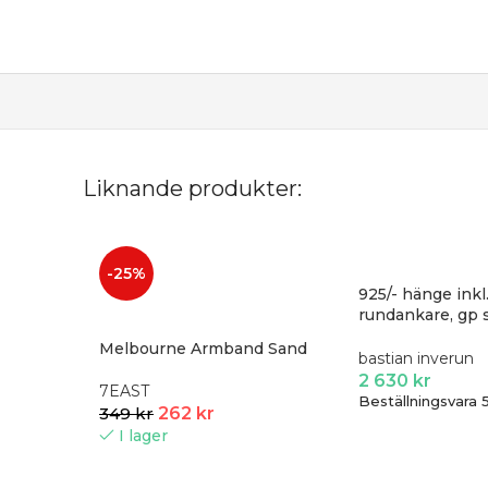
Liknande produkter:
-25%
925/- hänge inkl
rundankare, gp s
0,015ct
Melbourne Armband Sand
bastian inverun
2 630
kr
7EAST
Beställningsvara 
349
kr
262
kr
I lager