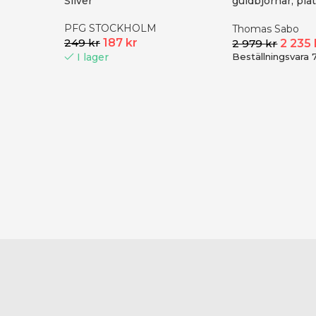
Silver
guldbjörnar, plät
16-19 cm
PFG STOCKHOLM
Thomas Sabo
249
kr
187
kr
2 979
kr
2 235
I lager
Beställningsvara 