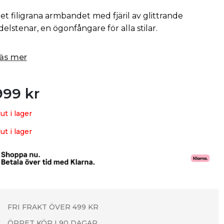
et filigrana armbandet med fjäril av glittrande
delstenar, en ögonfångare för alla stilar.
äs mer
999
kr
lut i lager
lut i lager
FRI FRAKT ÖVER 499 KR
ÖPPET KÖP I 90 DAGAR