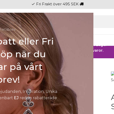
Fri Frakt över 495 SEK
check
hetsbrev
att eller Fri
gen
Ringar
Klockor
Herr
Barn
Fest
 HOS SMYCKENDAHLS
Rabatter på varor i Lager
25% på tusentals varor.
köp när du
r på vårt
rev!
bjudanden, Inspiration, Unika
 enbart
EJ
redan rabatterade