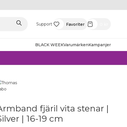
Support
Favoriter
0
kr
BLACK WEEK
Varumärken
Kampanjer
Armband fjäril vita stenar |
Silver | 16-19 cm