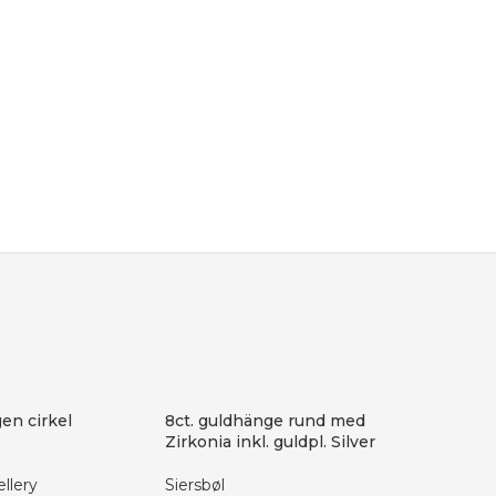
Uno de 5
Halsband
UNO de 
2 499
k
I lage
en cirkel
8ct. guldhänge rund med
Zirkonia inkl. guldpl. Silver
llery
Siersbøl