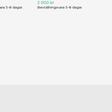
2 000
kr
ara 5-8 dagar.
Beställningsvara 5-8 dagar.
-25%
John La
Business
JOHN L
1 695
kr
I lage