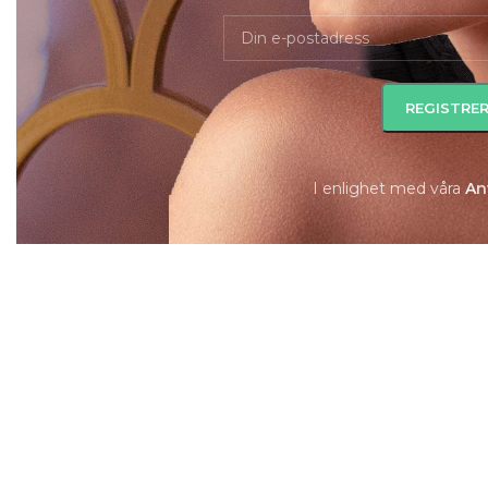
I enlighet med våra
A
n