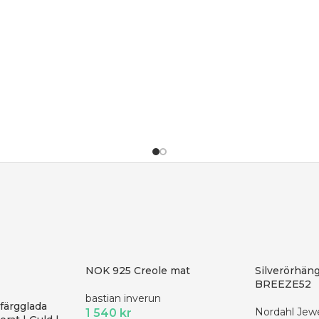
NOK 925 Creole mat
Silverörhäng
BREEZE52
bastian inverun
färgglada
Nordahl Jewe
1 540
kr