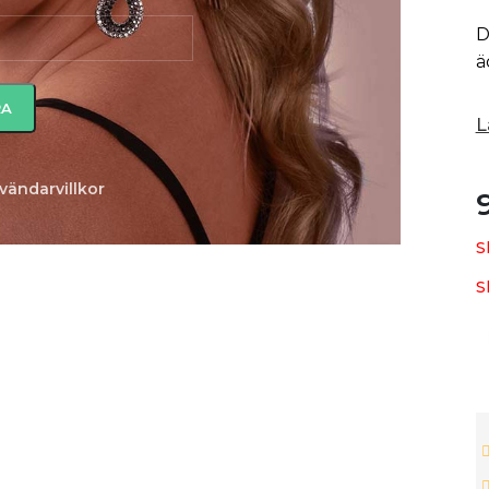
D
ä
L
vändarvillkor
S
S