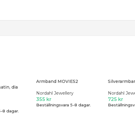
.
Armband MOVIE52
Silverarmb
atin, dia
Nordahl Jewellery
Nordahl Jewe
355
kr
725
kr
Beställningsvara 5-8 dagar.
Beställningsv
5-8 dagar.