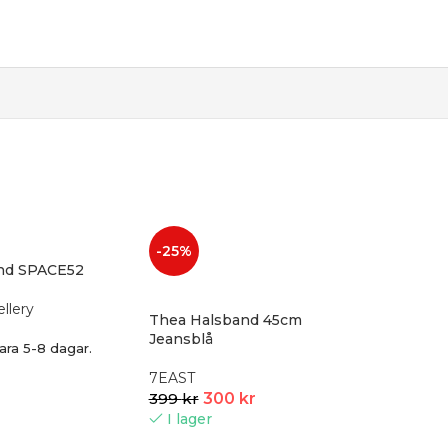
-25%
and SPACE52
llery
Thea Halsband 45cm
Jeansblå
ara 5-8 dagar.
7EAST
399
kr
300
kr
I lager
-25%