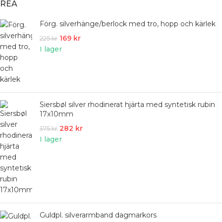
REA
Förg. silverhänge/berlock med tro, hopp och kärlek
169
kr
225
kr
I lager
Siersbøl silver rhodinerat hjärta med syntetisk rubin
17x10mm
282
kr
375
kr
I lager
Guldpl. silverarmband dagmarkors