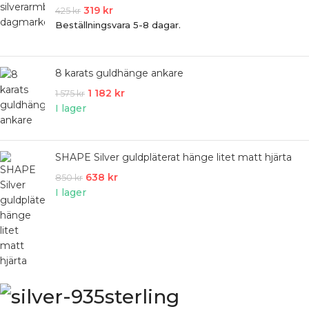
319
kr
425
kr
Beställningsvara 5-8 dagar.
8 karats guldhänge ankare
1 182
kr
1 575
kr
I lager
SHAPE Silver guldpläterat hänge litet matt hjärta
638
kr
850
kr
I lager