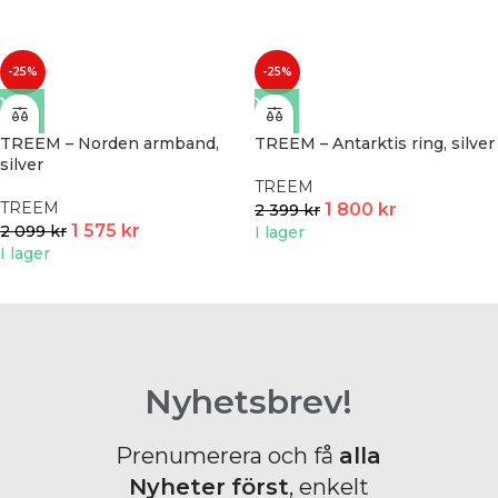
-25%
-25%
TREEM – Norden armband,
TREEM – Antarktis ring, silver
silver
TREEM
TREEM
1 800
kr
2 399
kr
1 575
kr
2 099
kr
I lager
I lager
Nyhetsbrev!
Prenumerera och få
alla
Nyheter
först
, enkelt