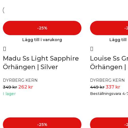
-25%
-
Lägg till i varukorg
Lägg till
Madu Ss Light Sapphire
Louise Ss G
Örhängen | Silver
Örhängen | 
DYRBERG KERN
DYRBERG KERN
349
kr
262
kr
449
kr
337
kr
I lager
Beställningsvara 4-
-25%
-