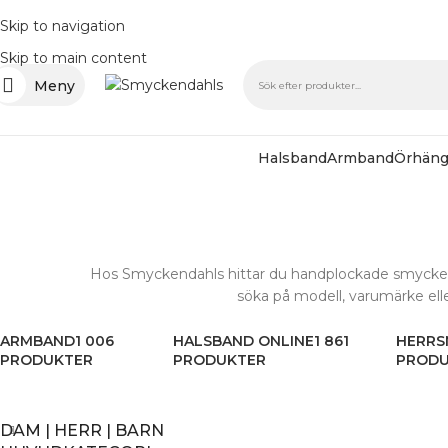
Skip to navigation
Skip to main content
Meny
Halsband
Armband
Örhän
Hos Smyckendahls hittar du handplockade smycken 
söka på modell, varumärke eller
ARMBAND
1 006
HALSBAND ONLINE
1 861
HERRS
PRODUKTER
PRODUKTER
PROD
DAM | HERR | BARN