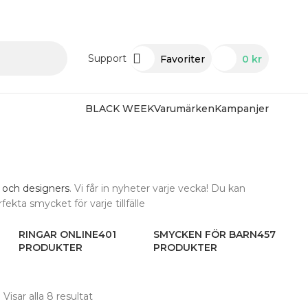
Support
Favoriter
0
kr
BLACK WEEK
Varumärken
Kampanjer
 och designers
. Vi får in nyheter varje vecka! Du kan
fekta smycket för varje tillfälle
RINGAR ONLINE
401
SMYCKEN FÖR BARN
457
PRODUKTER
PRODUKTER
Visar alla 8 resultat