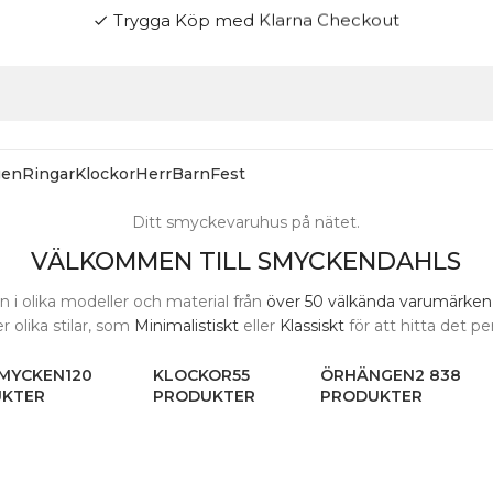
gen
Ringar
Klockor
Herr
Barn
Fest
Ditt smyckevaruhus på nätet.
VÄLKOMMEN TILL SMYCKENDAHLS
i olika modeller och material från
över 50 välkända varumärken
 olika stilar, som
Minimalistiskt
eller
Klassiskt
för att hitta det per
MYCKEN
120
KLOCKOR
55
ÖRHÄNGEN
2 838
UKTER
PRODUKTER
PRODUKTER