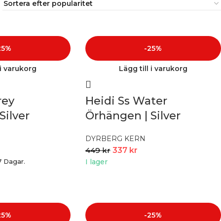
25%
-25%
 i varukorg
Lägg till i varukorg
rey
Heidi Ss Water
Silver
Örhängen | Silver
DYRBERG KERN
449
kr
337
kr
7 Dagar.
I lager
25%
-25%