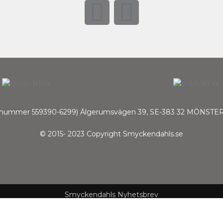
. nummer 559390-6299) Älgerumsvägen 39, SE-383 32 MÖNSTER
© 2015- 2023 Copyright Smyckendahls.se
Smyckendahls Nyhetsbrev
 Fri Frakt på ett köp nä