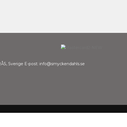
ÅS, Sverige E-post: info@smyckendahls.se
r du prenumererar på vårt