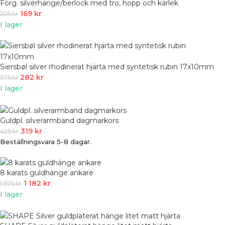
Förg. silverhänge/berlock med tro, hopp och kärlek
169
kr
225
kr
I lager
Siersbøl silver rhodinerat hjärta med syntetisk rubin 17x10mm
282
kr
375
kr
I lager
Guldpl. silverarmband dagmarkors
319
kr
425
kr
Beställningsvara 5-8 dagar.
8 karats guldhänge ankare
1 182
kr
1 575
kr
I lager