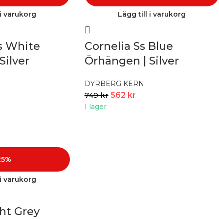
 i varukorg
Lägg till i varukorg
s White
Cornelia Ss Blue
Silver
Örhängen | Silver
DYRBERG KERN
749
kr
562
kr
I lager
25%
 i varukorg
ght Grey