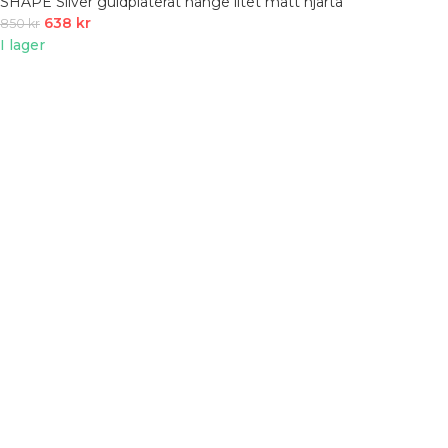
SHAPE Silver guldpläterat hänge litet matt hjärta
638
kr
850
kr
I lager