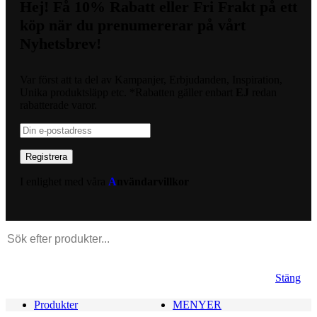
Hej! Få 10% Rabatt eller Fri Frakt på ett
köp när du prenumererar på vårt
Nyhetsbrev!
Var först att ta del av Kampanjer, Erbjudanden, Inspiration,
Unika produktsläpp etc. *Rabatten gäller enbart
EJ
redan
rabatterade varor.
I enlighet med våra
A
nvändarvillkor
Stäng
Produkter
MENYER