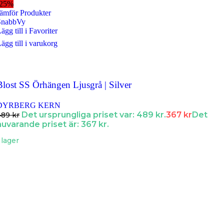
-25%
ämför Produkter
SnabbVy
ägg till i Favoriter
ägg till i varukorg
Blost SS Örhängen Ljusgrå | Silver
DYRBERG KERN
Det ursprungliga priset var: 489 kr.
367
kr
Det
489
kr
nuvarande priset är: 367 kr.
 lager