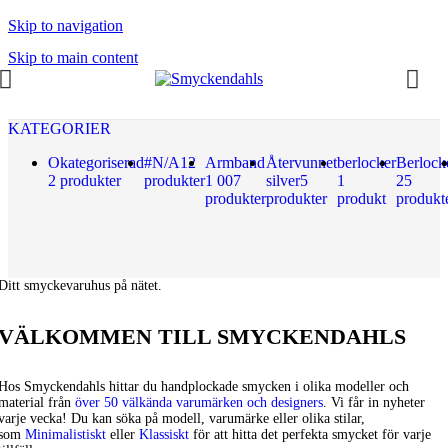
Skip to navigation
Skip to main content
KATEGORIER
Okategoriserad
#N/A
12
Armband
Återvunnet
berlocker
Berlock
2 produkter
produkter
1 007
silver
5
1
25
produkter
produkter
produkt
produkt
Ditt smyckevaruhus på nätet.
VÄLKOMMEN TILL SMYCKENDAHLS
Hos Smyckendahls hittar du handplockade smycken i olika modeller och
material från
över 50 välkända varumärken och designers
. Vi får in nyheter
varje vecka! Du kan söka på modell, varumärke eller olika stilar,
som
Minimalistiskt
eller
Klassiskt
för att hitta det perfekta smycket för varje