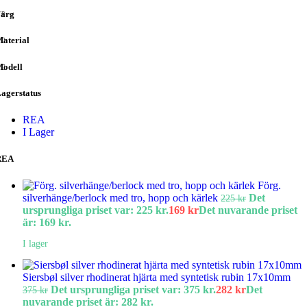
ärg
aterial
odell
agerstatus
REA
I Lager
REA
Förg.
silverhänge/berlock med tro, hopp och kärlek
Det
225
kr
ursprungliga priset var: 225 kr.
169
kr
Det nuvarande priset
är: 169 kr.
I lager
Siersbøl silver rhodinerat hjärta med syntetisk rubin 17x10mm
Det ursprungliga priset var: 375 kr.
282
kr
Det
375
kr
nuvarande priset är: 282 kr.