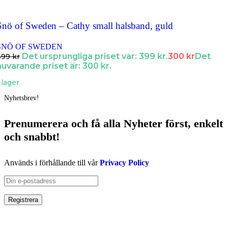
Snö of Sweden – Cathy small halsband, guld
SNÖ OF SWEDEN
Det ursprungliga priset var: 399 kr.
300
kr
Det
399
kr
nuvarande priset är: 300 kr.
 lager
Nyhetsbrev!
Prenumerera och få
alla Nyheter
först
, enkelt
och snabbt!
Används i förhållande till vår
Privacy Policy