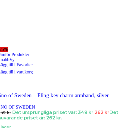
-25%
ämför Produkter
SnabbVy
ägg till i Favoriter
ägg till i varukorg
Snö of Sweden – Fling key charm armband, silver
SNÖ OF SWEDEN
Det ursprungliga priset var: 349 kr.
262
kr
Det
349
kr
nuvarande priset är: 262 kr.
 lager