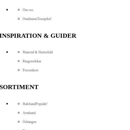
Om oss
Omdömen
Trustpilot!
INSPIRATION & GUIDER
Material & Skötselråd
Ringstorlekar
Presentkort
SORTIMENT
Halsband
Populär!
Armband
Örhängen