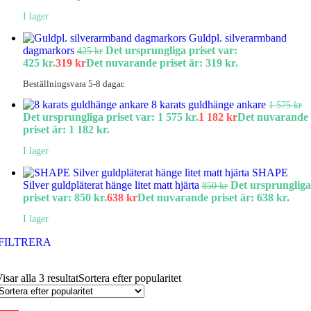
I lager
Guldpl. silverarmband
dagmarkors
Det ursprungliga priset var:
425
kr
425 kr.
319
kr
Det nuvarande priset är: 319 kr.
Beställningsvara 5-8 dagar.
8 karats guldhänge ankare
1 575
kr
Det ursprungliga priset var: 1 575 kr.
1 182
kr
Det nuvarande
priset är: 1 182 kr.
I lager
SHAPE
Silver guldpläterat hänge litet matt hjärta
Det ursprungliga
850
kr
priset var: 850 kr.
638
kr
Det nuvarande priset är: 638 kr.
I lager
FILTRERA
isar alla 3 resultat
Sortera efter popularitet