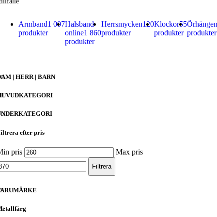
tillfälle
Armband
1 007
Halsband
Herrsmycken
120
Klockor
55
Örhänge
produkter
online
1 860
produkter
produkter
produkter
produkter
DAM | HERR | BARN
HUVUDKATEGORI
UNDERKATEGORI
iltrera efter pris
in pris
Max pris
Filtrera
VARUMÄRKE
etallfärg