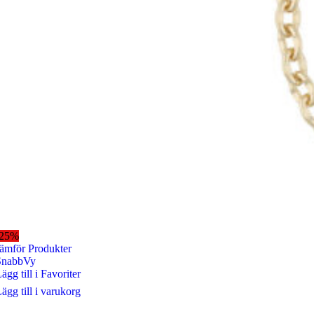
-25%
ämför Produkter
SnabbVy
ägg till i Favoriter
ägg till i varukorg