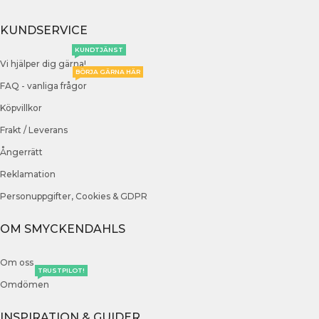
KUNDSERVICE
KUNDTJÄNST
Vi hjälper dig gärna!
BÖRJA GÄRNA HÄR
FAQ - vanliga frågor
Köpvillkor
Frakt / Leverans
Ångerrätt
Reklamation
Personuppgifter, Cookies & GDPR
OM SMYCKENDAHLS
Om oss
TRUSTPILOT!
Omdömen
INSPIRATION & GUIDER