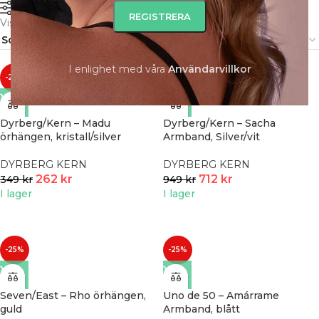
FILTRERA
Visar alla 15 resultat
I enlighet med våra
A
nvändarvillkor
-25%
-25%
Dyrberg/Kern – Madu
Dyrberg/Kern – Sacha
örhängen, kristall/silver
Armband, Silver/vit
DYRBERG KERN
DYRBERG KERN
262
kr
712
kr
349
kr
949
kr
I lager
I lager
-25%
-25%
Seven/East – Rho örhängen,
Uno de 50 – Amárrame
guld
Armband, blått