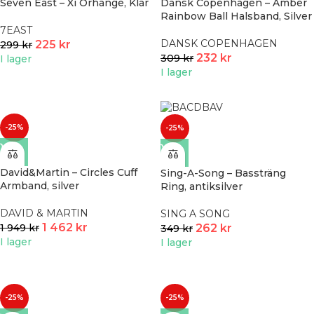
Seven East – Xi Örhänge, Klar
Dansk Copenhagen – Amber
Rainbow Ball Halsband, Silver
7EAST
DANSK COPENHAGEN
225
kr
299
kr
232
kr
309
kr
I lager
I lager
-25%
-25%
David&Martin – Circles Cuff
Sing-A-Song – Bassträng
Armband, silver
Ring, antiksilver
DAVID & MARTIN
SING A SONG
1 462
kr
262
kr
1 949
kr
349
kr
I lager
I lager
-25%
-25%