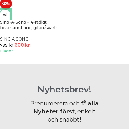
-25%
Sing-A-Song – 4-radigt
beadsarmband, gitarr/svart-
röd
SING A SONG
600
kr
799
kr
I lager
Nyhetsbrev!
Prenumerera och få
alla
Nyheter
först
, enkelt
och snabbt!