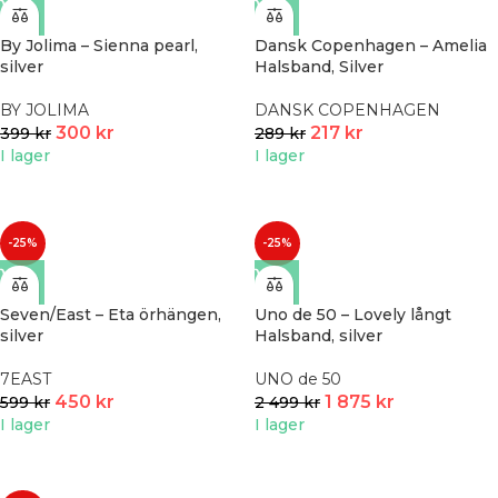
By Jolima – Sienna pearl,
Dansk Copenhagen – Amelia
silver
Halsband, Silver
BY JOLIMA
DANSK COPENHAGEN
300
kr
217
kr
399
kr
289
kr
I lager
I lager
-25%
-25%
Seven/East – Eta örhängen,
Uno de 50 – Lovely långt
silver
Halsband, silver
7EAST
UNO de 50
450
kr
1 875
kr
599
kr
2 499
kr
I lager
I lager