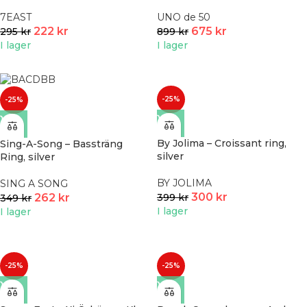
7EAST
UNO de 50
222
kr
675
kr
295
kr
899
kr
I lager
I lager
-25%
-25%
By Jolima – Croissant ring,
Sing-A-Song – Bassträng
silver
Ring, silver
BY JOLIMA
SING A SONG
300
kr
262
kr
399
kr
349
kr
I lager
I lager
-25%
-25%