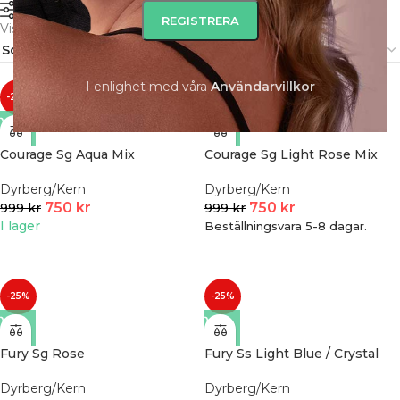
FILTRERA
Visar alla 11 resultat
I enlighet med våra
A
nvändarvillkor
-25%
-25%
Courage Sg Aqua Mix
Courage Sg Light Rose Mix
Dyrberg/Kern
Dyrberg/Kern
750
kr
750
kr
999
kr
999
kr
I lager
Beställningsvara 5-8 dagar.
-25%
-25%
Fury Sg Rose
Fury Ss Light Blue / Crystal
Dyrberg/Kern
Dyrberg/Kern