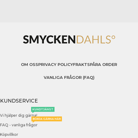
OM OSS
PRIVACY POLICY
FRAKT
SPÅRA ORDER
VANLIGA FRÅGOR (FAQ)
KUNDSERVICE
KUNDTJÄNST
Vi hjälper dig gärna!
BÖRJA GÄRNA HÄR
FAQ - vanliga frågor
Köpvillkor