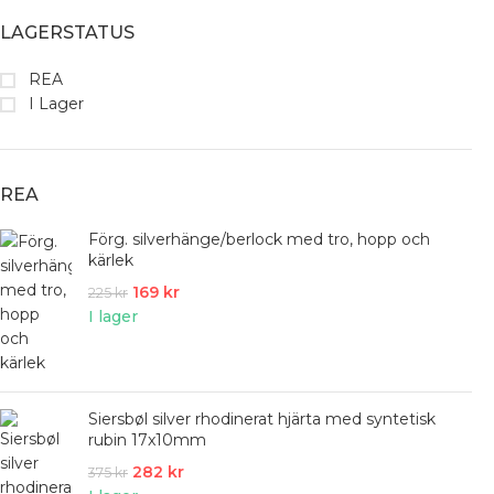
LAGERSTATUS
REA
I Lager
REA
Förg. silverhänge/berlock med tro, hopp och
kärlek
169
kr
225
kr
I lager
Siersbøl silver rhodinerat hjärta med syntetisk
rubin 17x10mm
282
kr
375
kr