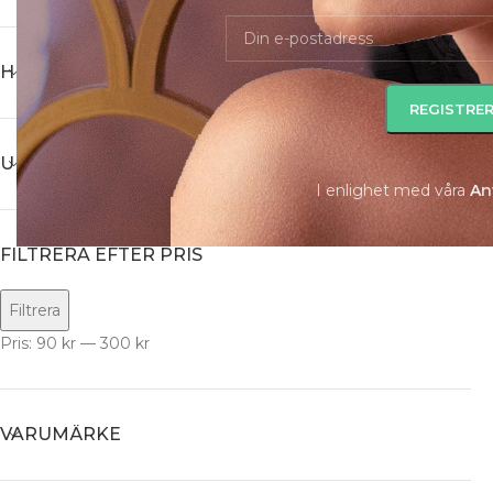
HUVUDKATEGORI
UNDERKATEGORI
I enlighet med våra
A
n
FILTRERA EFTER PRIS
Filtrera
Pris:
90 kr
—
300 kr
VARUMÄRKE