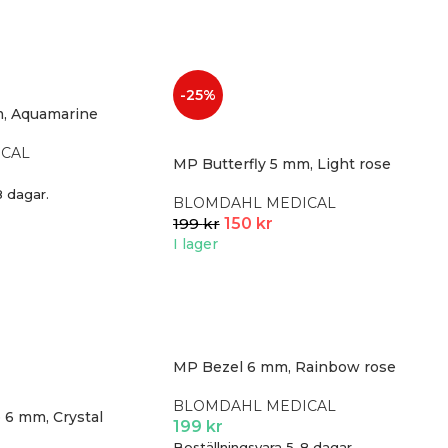
-25%
m, Aquamarine
CAL
MP Butterfly 5 mm, Light rose
8 dagar.
BLOMDAHL MEDICAL
199
kr
150
kr
I lager
MP Bezel 6 mm, Rainbow rose
BLOMDAHL MEDICAL
o 6 mm, Crystal
199
kr
Beställningsvara 5-8 dagar.