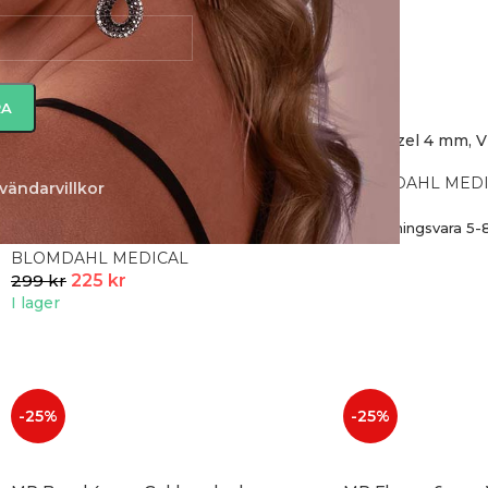
-25%
MP Bezel 4 mm, V
BLOMDAHL MEDI
vändarvillkor
MP Pendant Fixed Butterfly 5 mm,
129
kr
Aquamarine
Beställningsvara 5-
BLOMDAHL MEDICAL
299
kr
225
kr
I lager
-25%
-25%