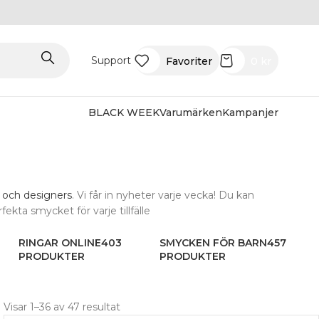
Support
Favoriter
0
kr
BLACK WEEK
Varumärken
Kampanjer
 och designers
. Vi får in nyheter varje vecka! Du kan
fekta smycket för varje tillfälle
RINGAR ONLINE
403
SMYCKEN FÖR BARN
457
PRODUKTER
PRODUKTER
Visar 1–36 av 47 resultat