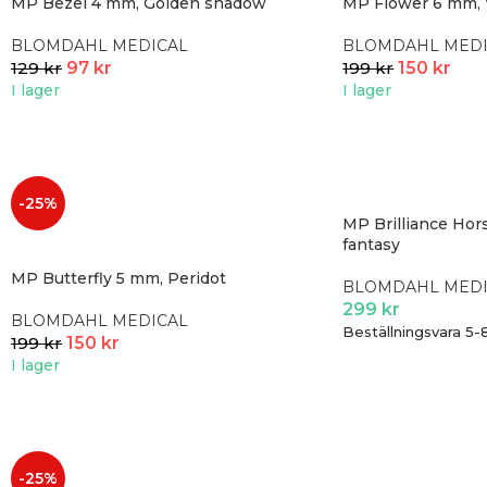
MP Bezel 4 mm, Golden shadow
MP Flower 6 mm, 
BLOMDAHL MEDICAL
BLOMDAHL MEDI
129
kr
97
kr
199
kr
150
kr
I lager
I lager
-25%
MP Brilliance Hor
fantasy
MP Butterfly 5 mm, Peridot
BLOMDAHL MEDI
299
kr
BLOMDAHL MEDICAL
Beställningsvara 5-
199
kr
150
kr
I lager
-25%