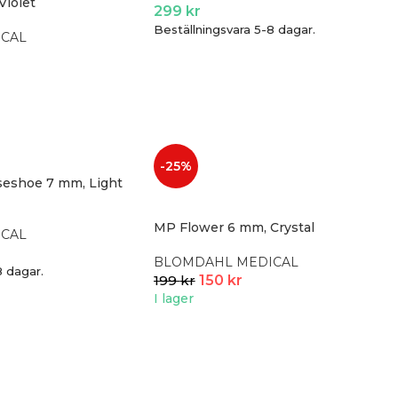
Violet
299
kr
Beställningsvara 5-8 dagar.
CAL
-25%
seshoe 7 mm, Light
MP Flower 6 mm, Crystal
CAL
BLOMDAHL MEDICAL
8 dagar.
199
kr
150
kr
I lager