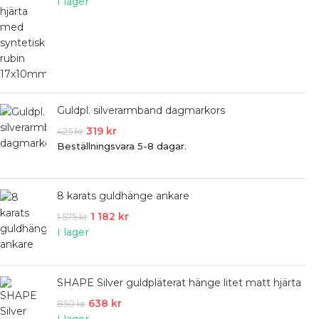
I lager
Guldpl. silverarmband dagmarkors
319
kr
425
kr
Beställningsvara 5-8 dagar.
8 karats guldhänge ankare
1 182
kr
1 575
kr
I lager
SHAPE Silver guldpläterat hänge litet matt hjärta
638
kr
850
kr