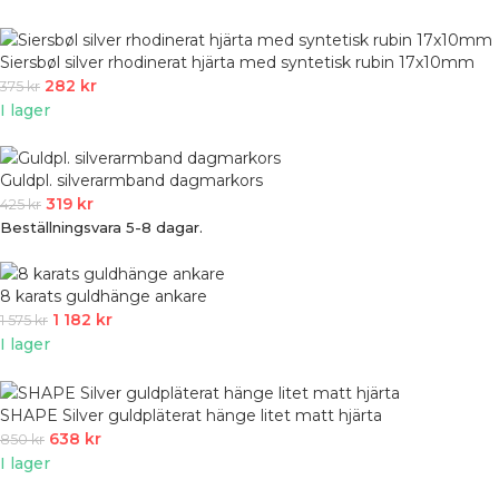
Siersbøl silver rhodinerat hjärta med syntetisk rubin 17x10mm
282
kr
375
kr
I lager
Guldpl. silverarmband dagmarkors
319
kr
425
kr
Beställningsvara 5-8 dagar.
8 karats guldhänge ankare
1 182
kr
1 575
kr
I lager
SHAPE Silver guldpläterat hänge litet matt hjärta
638
kr
850
kr
I lager