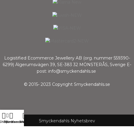
Logistified Ecommerce Jewellery AB (org. nummer 559390-
6299) Älgerumsvägen 39, SE-383 32 MÖNSTERÅS, Sverige E-
post: info@smyckendahls.se
© 2015- 2023 Copyright Smyckendahls.se
Smyckendahls Nyhetsbrev
Shop
Filtrera
Kundservice
Kundvagn
Meny
Hej! Få 10% Rabatt eller Fri Frakt på ett