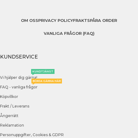
OM OSS
PRIVACY POLICY
FRAKT
SPÅRA ORDER
VANLIGA FRÅGOR (FAQ)
KUNDSERVICE
KUNDTJÄNST
Vi hjälper dig gärna!
BÖRJA GÄRNA HÄR
FAQ - vanliga frågor
Köpvillkor
Frakt / Leverans
Ångerrätt
Reklamation
Personuppgifter, Cookies & GDPR