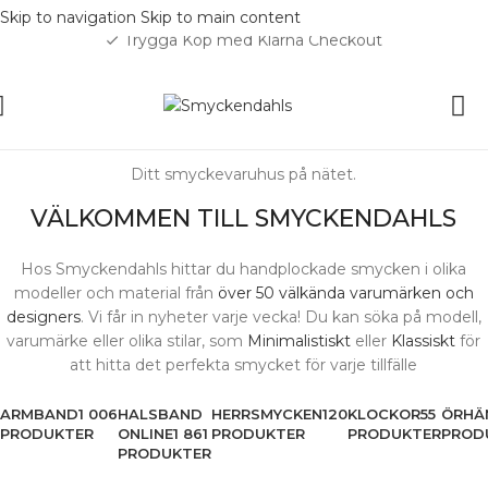
Skip to navigation
Skip to main content
Trygga Köp med Klarna Checkout
check
Ditt smyckevaruhus på nätet.
VÄLKOMMEN TILL SMYCKENDAHLS
Hos Smyckendahls hittar du handplockade smycken i olika
modeller och material från
över 50 välkända varumärken och
designers
. Vi får in nyheter varje vecka! Du kan söka på modell,
varumärke eller olika stilar, som
Minimalistiskt
eller
Klassiskt
för
att hitta det perfekta smycket för varje tillfälle
ARMBAND
1 006
HALSBAND
HERRSMYCKEN
120
KLOCKOR
55
ÖRHÄ
PRODUKTER
ONLINE
1 861
PRODUKTER
PRODUKTER
PROD
PRODUKTER