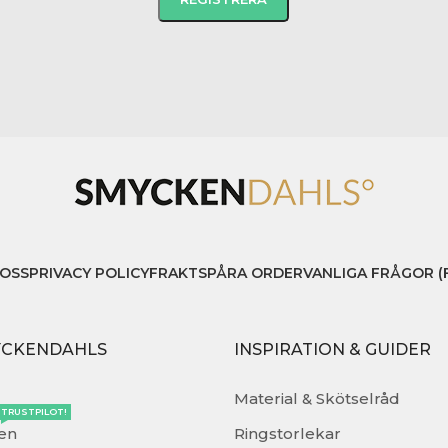
OSS
PRIVACY POLICY
FRAKT
SPÅRA ORDER
VANLIGA FRÅGOR (
YCKENDAHLS
INSPIRATION & GUIDER
Material & Skötselråd
TRUSTPILOT!
en
Ringstorlekar