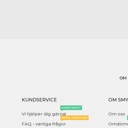
OM 
KUNDSERVICE
OM SM
KUNDTJÄNST
Vi hjälper dig gärna!
Om oss
BÖRJA GÄRNA HÄR
FAQ - vanliga frågor
Omdöm