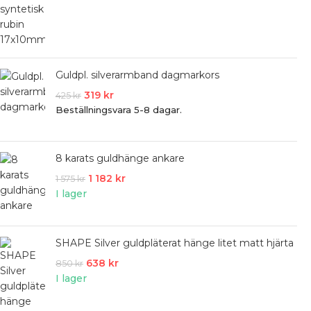
Guldpl. silverarmband dagmarkors
319
kr
425
kr
Beställningsvara 5-8 dagar.
8 karats guldhänge ankare
1 182
kr
1 575
kr
I lager
SHAPE Silver guldpläterat hänge litet matt hjärta
638
kr
850
kr
I lager