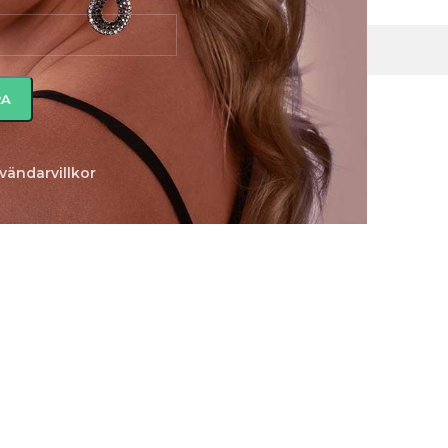
Inga produkter hittades som motsvarar ditt val.
vändarvillkor