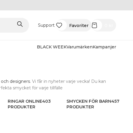
Support
Favoriter
0
kr
BLACK WEEK
Varumärken
Kampanjer
 och designers
. Vi får in nyheter varje vecka! Du kan
fekta smycket för varje tillfälle
RINGAR ONLINE
403
SMYCKEN FÖR BARN
457
PRODUKTER
PRODUKTER