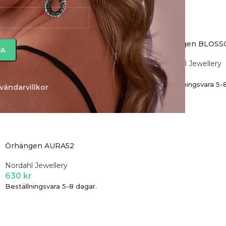
Örhängen blå blomma BRODERIE52
Örhängen BLOS
Nordahl Jewellery
Nordahl Jewellery
500
kr
425
kr
Beställningsvara 5-8 dagar.
Beställningsvara 5-
vändarvillkor
Örhängen AURA52
Nordahl Jewellery
630
kr
Beställningsvara 5-8 dagar.