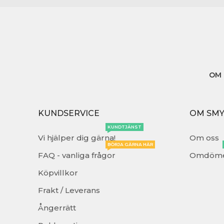
OM 
KUNDSERVICE
OM SM
KUNDTJÄNST
Vi hjälper dig gärna!
Om oss
BÖRJA GÄRNA HÄR
FAQ - vanliga frågor
Omdöm
Köpvillkor
Frakt / Leverans
Ångerrätt