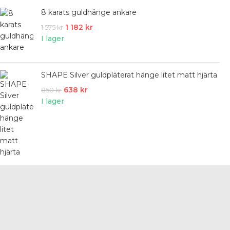
8 karats guldhänge ankare
1 182
kr
1 575
kr
I lager
SHAPE Silver guldpläterat hänge litet matt hjärta
638
kr
850
kr
I lager