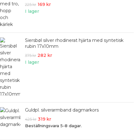
169
kr
225
kr
I lager
Siersbøl silver rhodinerat hjärta med syntetisk
rubin 17x10mm
282
kr
375
kr
I lager
Guldpl. silverarmband dagmarkors
319
kr
425
kr
Beställningsvara 5-8 dagar.