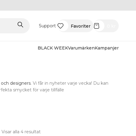
Support
Favoriter
0
kr
BLACK WEEK
Varumärken
Kampanjer
 och designers
. Vi får in nyheter varje vecka! Du kan
fekta smycket för varje tillfälle
Visar alla 4 resultat