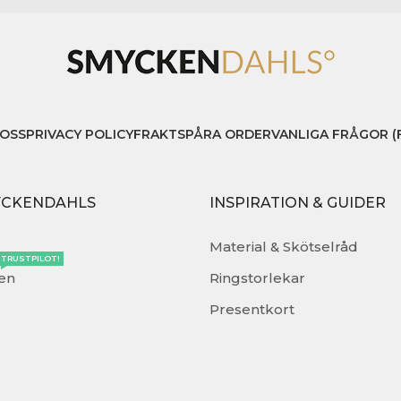
OSS
PRIVACY POLICY
FRAKT
SPÅRA ORDER
VANLIGA FRÅGOR (
YCKENDAHLS
INSPIRATION & GUIDER
Material & Skötselråd
TRUSTPILOT!
en
Ringstorlekar
Presentkort