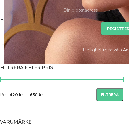
HUVUDKATEGORI
UNDERKATEGORI
I enlighet med våra
A
n
FILTRERA EFTER PRIS
Pris:
420 kr
—
630 kr
FILTRERA
VARUMÄRKE