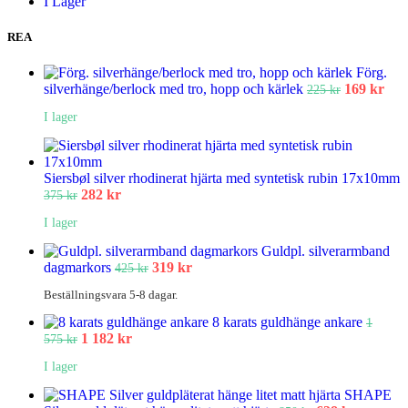
I Lager
REA
Förg.
silverhänge/berlock med tro, hopp och kärlek
169
kr
225
kr
I lager
Siersbøl silver rhodinerat hjärta med syntetisk rubin 17x10mm
282
kr
375
kr
I lager
Guldpl. silverarmband
dagmarkors
319
kr
425
kr
Beställningsvara 5-8 dagar.
8 karats guldhänge ankare
1
1 182
kr
575
kr
I lager
SHAPE