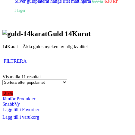
Silver guldpläterat hänge litet matt hjärta
638
kr
850
kr
I lager
Guld 14Karat
14Karat – Äkta guldsmycken av hög kvalitet
FILTRERA
Visar alla 11 resultat
-25%
Jämför Produkter
SnabbVy
Lägg till i Favoriter
Lägg till i varukorg