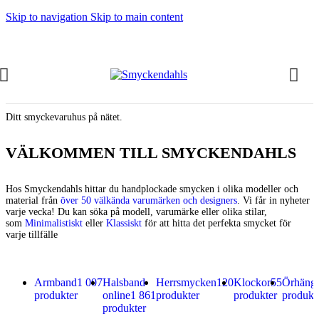
Skip to navigation
Skip to main content
Ditt smyckevaruhus på nätet.
VÄLKOMMEN TILL SMYCKENDAHLS
Hos Smyckendahls hittar du handplockade smycken i olika modeller och
material från
över 50 välkända varumärken och designers
. Vi får in nyheter
varje vecka! Du kan söka på modell, varumärke eller olika stilar,
som
Minimalistiskt
eller
Klassiskt
för att hitta det perfekta smycket för
varje tillfälle
Armband
1 007
Halsband
Herrsmycken
120
Klockor
55
Örhäng
produkter
online
1 861
produkter
produkter
produkt
produkter