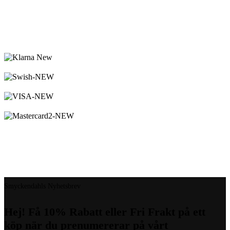
Logistified Ecommerce Jewellery AB (org. nummer 559390-6299)
Älgerumsvägen 39, SE-383 32 MÖNSTERÅS, Sverige E-post:
info@smyckendahls.se
© 2015- 2023 Copyright Smyckendahls.se
Smyckendahls Nyhetsbrev
Hej! Få 10% Rabatt eller Fri Frakt på ett
köp när du prenumererar på vårt