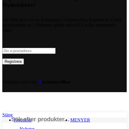
Nyhetsbrev!
Var först att ta del av Kampanjer, Erbjudanden, Inspiration, Unika
produktsläpp etc. *Rabatten gäller enbart
EJ
redan rabatterade
varor.
I enlighet med våra
A
nvändarvillkor
Stäng
Produkter
MENYER
Nyheter