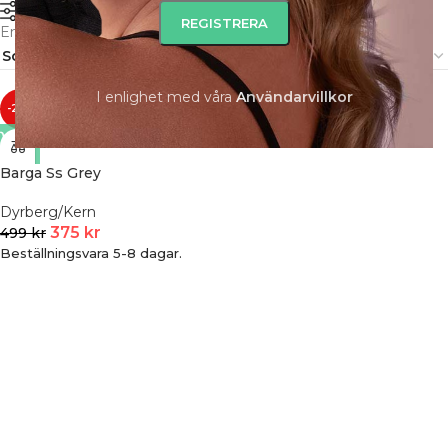
FILTRERA
Endast ett sökresultat
I enlighet med våra
A
nvändarvillkor
-25%
Barga Ss Grey
Dyrberg/Kern
375
kr
499
kr
Beställningsvara 5-8 dagar.