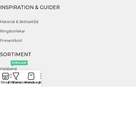
INSPIRATION & GUIDER
Material & Skötselråd
Ringstorlekar
Presentkort
SORTIMENT
POPULÄR!
Halsband
Armband
Shop
Filtrera
Kundservice
Kundvagn
Meny
Örhängen
Ringar
Klockor
Herrsmycken
Barnsmycken
Festsmycken