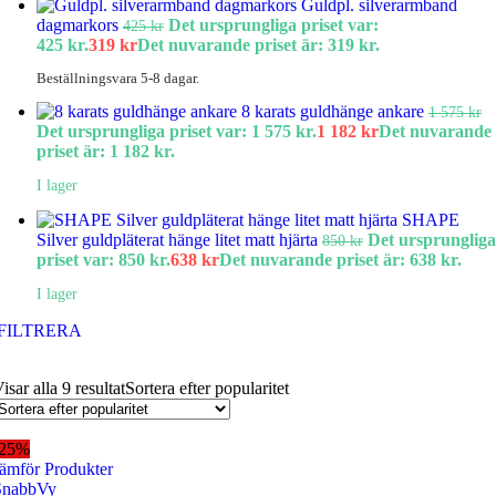
Guldpl. silverarmband
dagmarkors
Det ursprungliga priset var:
425
kr
425 kr.
319
kr
Det nuvarande priset är: 319 kr.
Beställningsvara 5-8 dagar.
8 karats guldhänge ankare
1 575
kr
Det ursprungliga priset var: 1 575 kr.
1 182
kr
Det nuvarande
priset är: 1 182 kr.
I lager
SHAPE
Silver guldpläterat hänge litet matt hjärta
Det ursprungliga
850
kr
priset var: 850 kr.
638
kr
Det nuvarande priset är: 638 kr.
I lager
FILTRERA
isar alla 9 resultat
Sortera efter popularitet
-25%
ämför Produkter
SnabbVy