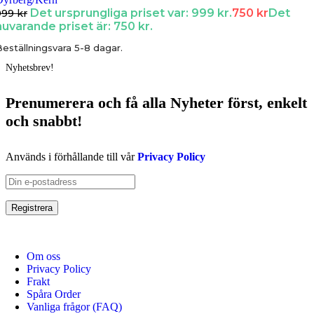
Det ursprungliga priset var: 999 kr.
750
kr
Det
999
kr
nuvarande priset är: 750 kr.
eställningsvara 5-8 dagar.
Nyhetsbrev!
Prenumerera och få
alla Nyheter
först
, enkelt
och snabbt!
Används i förhållande till vår
Privacy Policy
Om oss
Privacy Policy
Frakt
Spåra Order
Vanliga frågor (FAQ)