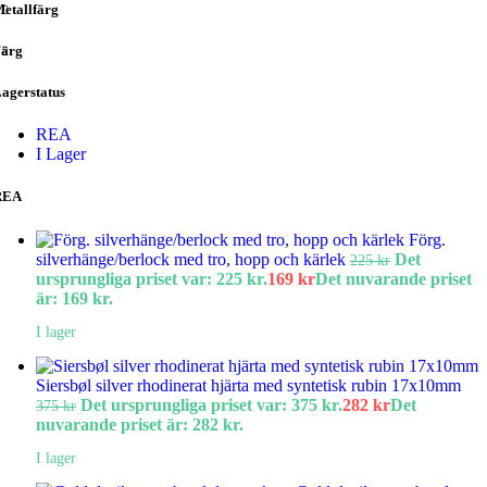
etallfärg
ärg
agerstatus
REA
I Lager
REA
Förg.
silverhänge/berlock med tro, hopp och kärlek
Det
225
kr
ursprungliga priset var: 225 kr.
169
kr
Det nuvarande priset
är: 169 kr.
I lager
Siersbøl silver rhodinerat hjärta med syntetisk rubin 17x10mm
Det ursprungliga priset var: 375 kr.
282
kr
Det
375
kr
nuvarande priset är: 282 kr.
I lager