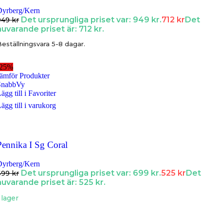
Dyrberg/Kern
Det ursprungliga priset var: 949 kr.
712
kr
Det
949
kr
nuvarande priset är: 712 kr.
eställningsvara 5-8 dagar.
-25%
ämför Produkter
SnabbVy
ägg till i Favoriter
ägg till i varukorg
Pennika I Sg Coral
Dyrberg/Kern
Det ursprungliga priset var: 699 kr.
525
kr
Det
699
kr
nuvarande priset är: 525 kr.
 lager