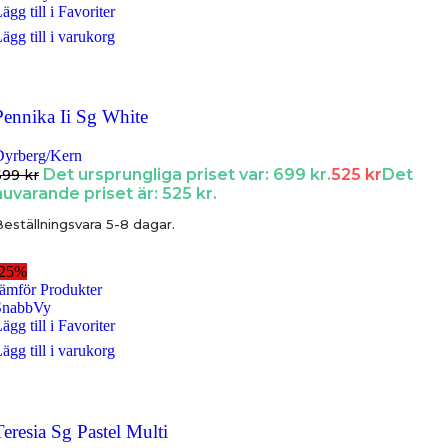
ägg till i Favoriter
ägg till i varukorg
Pennika Ii Sg White
Dyrberg/Kern
Det ursprungliga priset var: 699 kr.
525
kr
Det
699
kr
nuvarande priset är: 525 kr.
eställningsvara 5-8 dagar.
-25%
ämför Produkter
SnabbVy
ägg till i Favoriter
ägg till i varukorg
Teresia Sg Pastel Multi