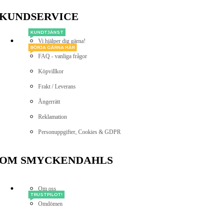
KUNDSERVICE
KUNDTJÄNST
Vi hjälper dig gärna!
BÖRJA GÄRNA HÄR
FAQ - vanliga frågor
Köpvillkor
Frakt / Leverans
Ångerrätt
Reklamation
Personuppgifter, Cookies & GDPR
OM SMYCKENDAHLS
Om oss
TRUSTPILOT!
Omdömen