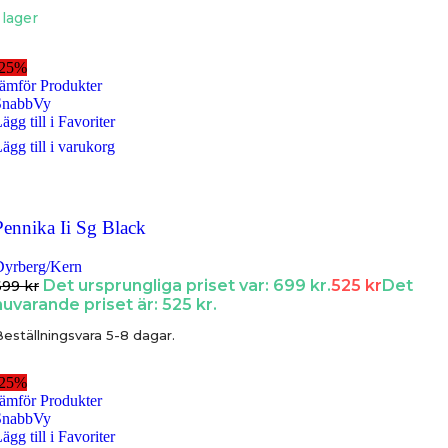
 lager
-25%
ämför Produkter
SnabbVy
ägg till i Favoriter
ägg till i varukorg
Pennika Ii Sg Black
Dyrberg/Kern
Det ursprungliga priset var: 699 kr.
525
kr
Det
699
kr
nuvarande priset är: 525 kr.
eställningsvara 5-8 dagar.
-25%
ämför Produkter
SnabbVy
ägg till i Favoriter