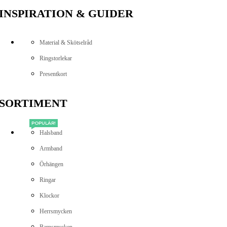
INSPIRATION & GUIDER
Material & Skötselråd
Ringstorlekar
Presentkort
SORTIMENT
POPULÄR!
Halsband
Armband
Örhängen
Ringar
Klockor
Herrsmycken
Barnsmycken