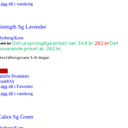
ägg till i varukorg
Strength Sg Lavender
Dyrberg/Kern
Det ursprungliga priset var: 349 kr.
262
kr
Det
349
kr
nuvarande priset är: 262 kr.
eställningsvara 5-8 dagar.
-25%
ämför Produkter
SnabbVy
ägg till i Favoriter
ägg till i varukorg
Calice Sg Green
Dyrberg/Kern