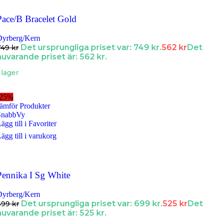
Pace/B Bracelet Gold
Dyrberg/Kern
Det ursprungliga priset var: 749 kr.
562
kr
Det
749
kr
nuvarande priset är: 562 kr.
 lager
-25%
ämför Produkter
SnabbVy
ägg till i Favoriter
ägg till i varukorg
Pennika I Sg White
Dyrberg/Kern
Det ursprungliga priset var: 699 kr.
525
kr
Det
699
kr
nuvarande priset är: 525 kr.