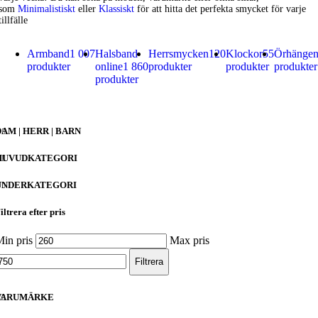
som
Minimalistiskt
eller
Klassiskt
för att hitta det perfekta smycket för varje
tillfälle
Armband
1 007
Halsband
Herrsmycken
120
Klockor
55
Örhänge
produkter
online
1 860
produkter
produkter
produkter
produkter
DAM | HERR | BARN
HUVUDKATEGORI
UNDERKATEGORI
iltrera efter pris
in pris
Max pris
Filtrera
VARUMÄRKE