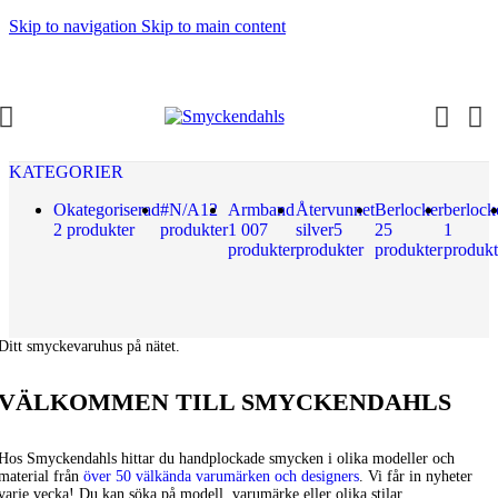
Skip to navigation
Skip to main content
KATEGORIER
Okategoriserad
#N/A
12
Armband
Återvunnet
Berlocker
berlock
2 produkter
produkter
1 007
silver
5
25
1
produkter
produkter
produkter
produkt
Ditt smyckevaruhus på nätet.
VÄLKOMMEN TILL SMYCKENDAHLS
Hos Smyckendahls hittar du handplockade smycken i olika modeller och
material från
över 50 välkända varumärken och designers
. Vi får in nyheter
varje vecka! Du kan söka på modell, varumärke eller olika stilar,