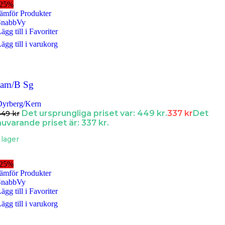
-25%
ämför Produkter
SnabbVy
ägg till i Favoriter
ägg till i varukorg
Jam/B Sg
Dyrberg/Kern
Det ursprungliga priset var: 449 kr.
337
kr
Det
449
kr
nuvarande priset är: 337 kr.
 lager
-25%
ämför Produkter
SnabbVy
ägg till i Favoriter
ägg till i varukorg