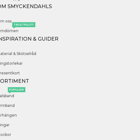
OM SMYCKENDAHLS
m oss
TRUSTPILOT!
mdömen
NSPIRATION & GUIDER
aterial & Skötselråd
ingstorlekar
resentkort
SORTIMENT
POPULÄR!
alsband
rmband
rhängen
ingar
lockor