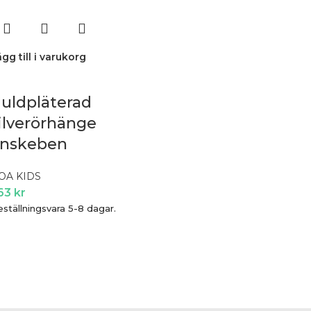
gg till i varukorg
uldpläterad
ilverörhänge
nskeben
OA KIDS
63
kr
ställningsvara 5-8 dagar.