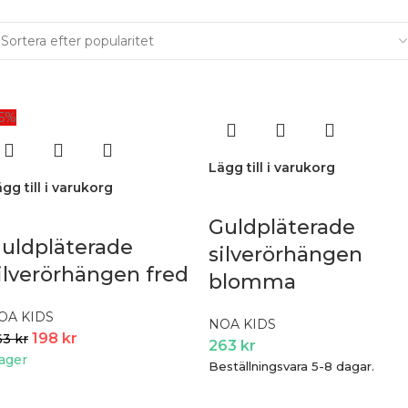
25%
Lägg till i varukorg
gg till i varukorg
Guldpläterade
uldpläterade
silverörhängen
ilverörhängen fred
blomma
OA KIDS
NOA KIDS
198
kr
63
kr
263
kr
lager
Beställningsvara 5-8 dagar.