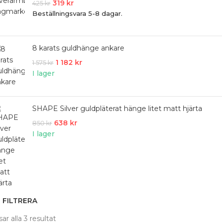
319
kr
425
kr
Beställningsvara 5-8 dagar.
8 karats guldhänge ankare
1 182
kr
1 575
kr
I lager
SHAPE Silver guldpläterat hänge litet matt hjärta
638
kr
850
kr
I lager
FILTRERA
sar alla 3 resultat