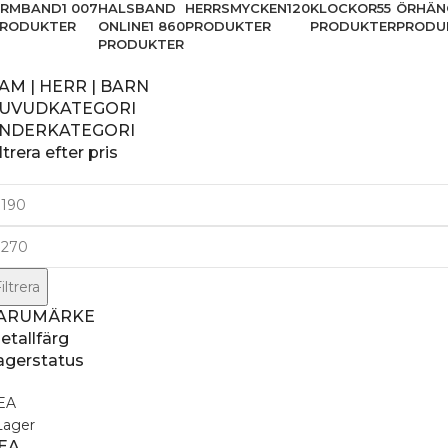
ARMBAND
1 007
HALSBAND
HERRSMYCKEN
120
KLOCKOR
55
ÖRHÄN
RODUKTER
ONLINE
1 860
PRODUKTER
PRODUKTER
PRODU
PRODUKTER
AM | HERR | BARN
UVUDKATEGORI
NDERKATEGORI
ltrera efter pris
iltrera
ARUMÄRKE
etallfärg
agerstatus
EA
Lager
EA