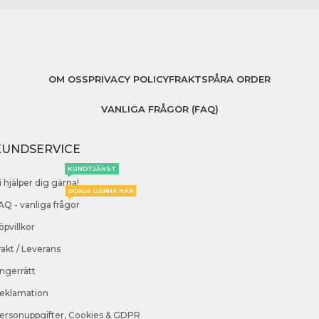
OM OSS
PRIVACY POLICY
FRAKT
SPÅRA ORDER
VANLIGA FRÅGOR (FAQ)
KUNDSERVICE
KUNDTJÄNST
i hjälper dig gärna!
BÖRJA GÄRNA HÄR
AQ - vanliga frågor
öpvillkor
rakt / Leverans
ngerrätt
eklamation
ersonuppgifter, Cookies & GDPR