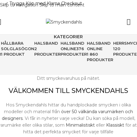
Trygga Köp med Klarna Checkout
check
Skip to navigation
Skip to main content
KATEGORIER
HÅLLBARA
HALSBAND
HALSBAND
HALSBAND
HERRSMYC
SOLGLASÖGON
2
ONLINE
376
ONLINE
120
R
1 PRODUKT
PRODUKTER
PRODUKTER
1 860
PRODUKTE
PRODUKTER
Ditt smyckevaruhus på nätet.
VÄLKOMMEN TILL SMYCKENDAHLS
Hos Smyckendahls hittar du handplockade smycken i olika
modeller och material från
över 50 välkända varumärken och
designers
. Vi får in nyheter varje vecka! Du kan söka på modell,
varumärke eller olika stilar, som
Minimalistiskt
eller
Klassiskt
för at
hitta det perfekta smycket för varje tillfälle