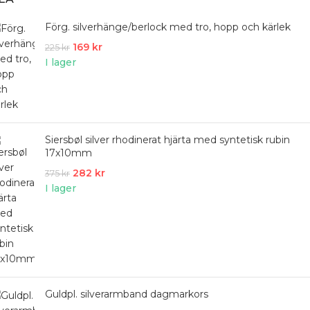
Förg. silverhänge/berlock med tro, hopp och kärlek
169
kr
225
kr
I lager
Siersbøl silver rhodinerat hjärta med syntetisk rubin
17x10mm
282
kr
375
kr
I lager
Guldpl. silverarmband dagmarkors