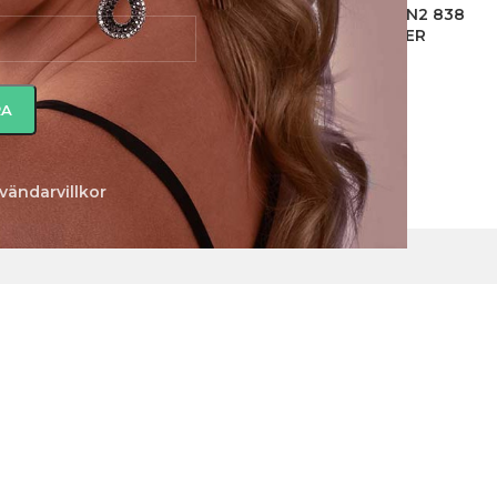
MYCKEN
120
KLOCKOR
55
ÖRHÄNGEN
2 838
UKTER
PRODUKTER
PRODUKTER
vändarvillkor
s som motsvarar ditt val.