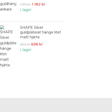
1 182
kr
1 575
kr
I lager
SHAPE Silver
guldpläterat hänge litet
matt hjärta
638
kr
850
kr
I lager