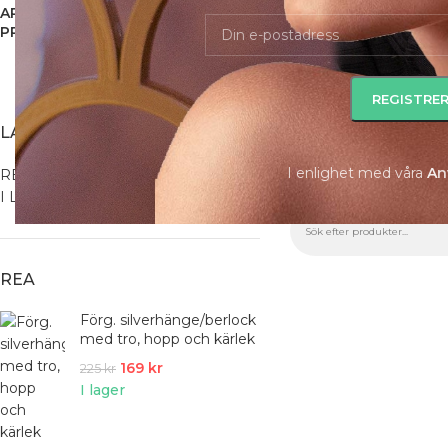
ARMBAND
1 009
HALSBAND ONLINE
1 862
HERRS
PRODUKTER
PRODUKTER
PROD
LAGERSTATUS
I enlighet med våra
A
n
REA
Inga produkter hittade
I Lager
REA
Förg. silverhänge/berlock
med tro, hopp och kärlek
169
kr
225
kr
I lager