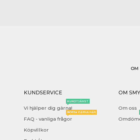
OM 
KUNDSERVICE
OM SM
KUNDTJÄNST
Vi hjälper dig gärna!
Om oss
BÖRJA GÄRNA HÄR
FAQ - vanliga frågor
Omdöm
Köpvillkor