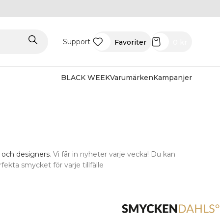
Support
Favoriter
0
kr
BLACK WEEK
Varumärken
Kampanjer
 och designers
. Vi får in nyheter varje vecka! Du kan
fekta smycket för varje tillfälle