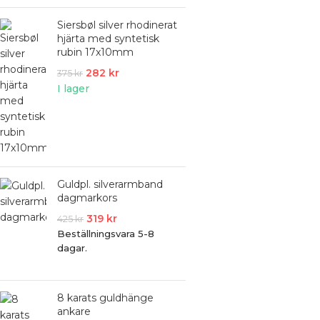
Siersbøl silver rhodinerat
hjärta med syntetisk
rubin 17x10mm
282
kr
375
kr
I lager
Guldpl. silverarmband
dagmarkors
319
kr
425
kr
Beställningsvara 5-8
dagar.
8 karats guldhänge
ankare