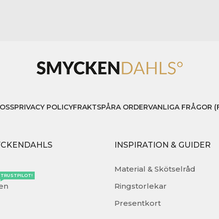
OSS
PRIVACY POLICY
FRAKT
SPÅRA ORDER
VANLIGA FRÅGOR (
YCKENDAHLS
INSPIRATION & GUIDER
Material & Skötselråd
TRUSTPILOT!
en
Ringstorlekar
Presentkort