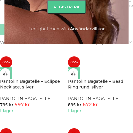
1 861
401
Produkter
Pro
I enlighet med våra
A
nvändarvillkor
FILTRERA
Visar alla 14 resultat
-25%
-25%
Pantolin Bagatelle – Eclipse
Pantolin Bagatelle – Bead
Necklace, silver
Ring rund, silver
PANTOLIN BAGATELLE
PANTOLIN BAGATELLE
597
kr
672
kr
795
kr
895
kr
I lager
I lager