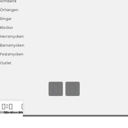
Armband
Örhängen
Ringar
Klockor
Herrsmycken
Barnsmycken
Festsmycken
Outlet
Shop
Filtrera
Kundservice
Kundvagn
Meny