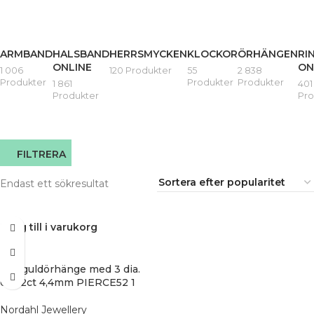
ARMBAND
HALSBAND
HERRSMYCKEN
KLOCKOR
ÖRHÄNGEN
RI
ONLINE
ON
1 006
120 Produkter
55
2 838
Produkter
Produkter
Produkter
1 861
401
Produkter
Pro
FILTRERA
Endast ett sökresultat
Lägg till i varukorg
14k. guldörhänge med 3 dia.
0,012ct 4,4mm PIERCE52 1
Nordahl Jewellery