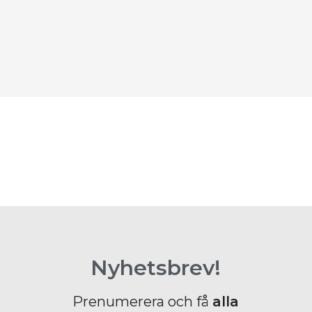
L
D
B
Nyhetsbrev!
Prenumerera och få
alla