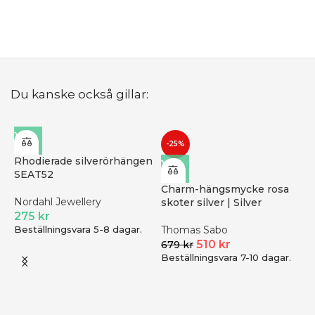
B
Du kanske också gillar:
-25%
Rhodierade silverörhängen
SEAT52
Charm-hängsmycke rosa
Nordahl Jewellery
skoter silver | Silver
275
kr
Beställningsvara 5-8 dagar.
Thomas Sabo
510
kr
679
kr
Beställningsvara 7-10 dagar.