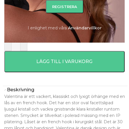
699
kr
525
kr
Beställningsvara 4-7 Dagar.
Beställningsvara 4-7 Dagar.
I enlighet med våra
A
nvändarvillkor
-
+
LÄGG TILL I VARUKORG
Beskrivning
Valentina är ett vackert, klassiskt och lyxigt örhänge med en
lås av en french hook. Det har en stor oval facettslipad
ljusgul kristall och vackra gnistrande klara kristaller runtom
stenen. Smycket är tillverkat i polerad mässing med en IP
plätering. Låset är en french hook i kirurgiskt stål. Det är 30
mm långt och handgjort. Valentina är dansk design och är