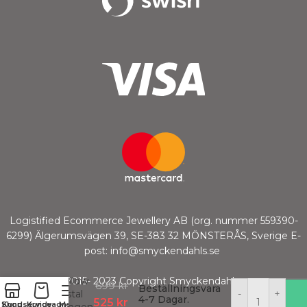
Logistified Ecommerce Jewellery AB (org. nummer 559390-
6299) Älgerumsvägen 39, SE-383 32 MÖNSTERÅS, Sverige E-
post: info@smyckendahls.se
Valentina
Ss Yellow
© 2015- 2023 Copyright Smyckendahls.se
699
kr
Beställningsvara
| Crystal
-
+
4-7 Dagar.
525
kr
Shop
Kundservice
Kundvagn
Meny
Örhängen