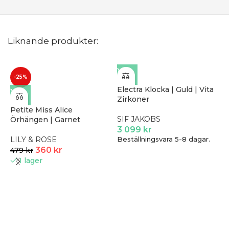
Liknande produkter:
-25%
Electra Klocka | Guld | Vita
Zirkoner
Petite Miss Alice
SIF JAKOBS
Örhängen | Garnet
3 099
kr
LILY & ROSE
Beställningsvara 5-8 dagar.
360
kr
479
kr
I lager
G
S
S
2