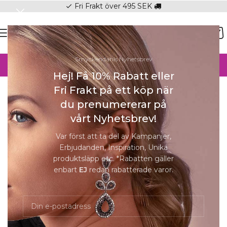
Fri Frakt över 495 SEK
check
SOMMAR-REA HOS SMYCKENDAHLS,
Smyckendahls Nyhetsbrev
UPP TILL 25%
Hej! Få 10% Rabatt eller
Hem
/
Örhängen
/
Örhängen Dam
Fri Frakt på ett köp när
Förstora
du prenumererar på
vårt Nyhetsbrev!
-25%
Var först att ta del av Kampanjer,
Erbjudanden, Inspiration, Unika
produktsläpp etc. *Rabatten gäller
enbart
EJ
redan rabatterade varor.
Valentina Ss Yellow | Crystal Örhängen |
Silver