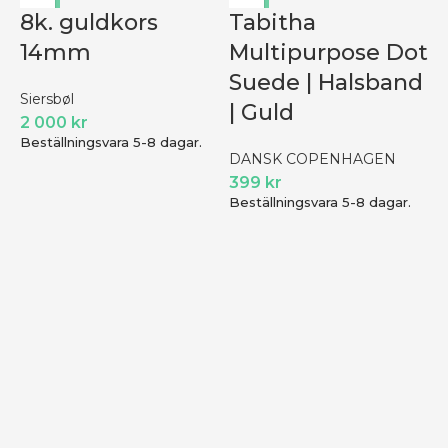
8k. guldkors
Tabitha
14mm
Multipurpose Dot
Suede | Halsband
Siersbøl
| Guld
2 000
kr
Beställningsvara 5-8 dagar.
DANSK COPENHAGEN
399
kr
Beställningsvara 5-8 dagar.
7
1