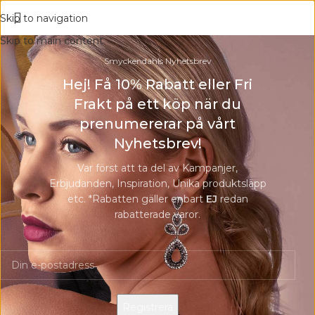
Skip to navigation
Skip to main content
Smyckendahls Nyhetsbrev
Hej! Få 10% Rabatt eller Fri
Frakt på ett köp när du
prenumererar på vårt
Nyhetsbrev!
Var först att ta del av Kampanjer,
Erbjudanden, Inspiration, Unika produktsläpp
etc. *Rabatten gäller enbart
EJ
redan
rabatterade varor.