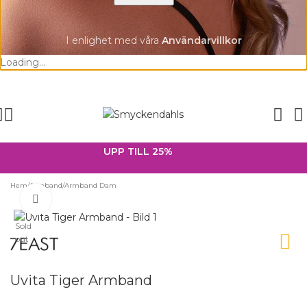
I enlighet med våra
A
nvändarvillkor
Loading...
SOMMAR-REA HOS SMYCKENDAHLS,
UPP TILL 25%
Hem
/
Armband
/
Armband Dam
Förstora
Sold
out
Uvita Tiger Armband