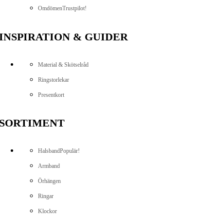
Omdömen
Trustpilot!
INSPIRATION & GUIDER
Material & Skötselråd
Ringstorlekar
Presentkort
SORTIMENT
Halsband
Populär!
Armband
Örhängen
Ringar
Klockor