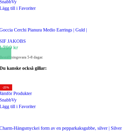
SnabbVy
Lägg till i Favoriter
Goccia Cerchi Pianura Medio Earrings | Guld |
SIF JAKOBS
1 799
kr
Beställningsvara 5-8 dagar.
Du kanske också gillar:
-25%
Jämför Produkter
SnabbVy
Lägg till i Favoriter
Charm-Hängsmyckei form av en pepparkaksgubbe, silver | Silver