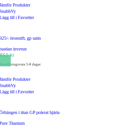
Jämför Produkter
SnabbVy
Lägg till i Favoriter
925/- öronstift, gp satin
bastian inverun
850
kr
Beställningsvara 5-8 dagar.
Jämför Produkter
SnabbVy
Lägg till i Favoriter
Örhängen i titan GP polerat hjärta
Pure Titanium