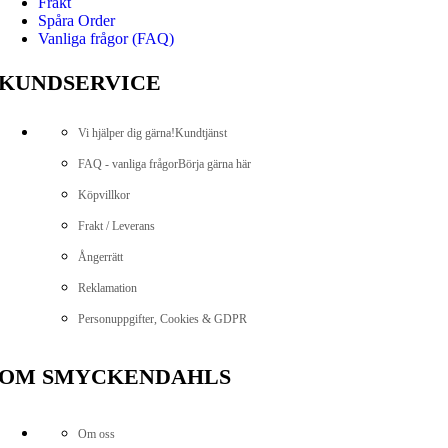
Frakt
Spåra Order
Vanliga frågor (FAQ)
KUNDSERVICE
Vi hjälper dig gärna!
Kundtjänst
FAQ - vanliga frågor
Börja gärna här
Köpvillkor
Frakt / Leverans
Ångerrätt
Reklamation
Personuppgifter, Cookies & GDPR
OM SMYCKENDAHLS
Om oss