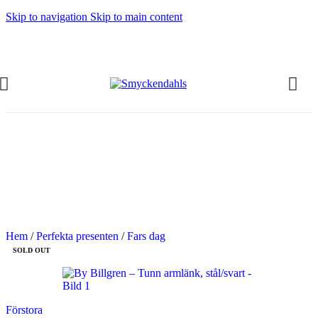
Skip to navigation
Skip to main content
OMMAR-REA HOS SMYCKENDAHLS
abatter på varor i Lager
5% på tusentals varor.
OMMAR-REA HOS SMYCKENDAHLS,
PP TILL 25%
Hem
/
Perfekta presenten
/
Fars dag
SOLD OUT
Förstora