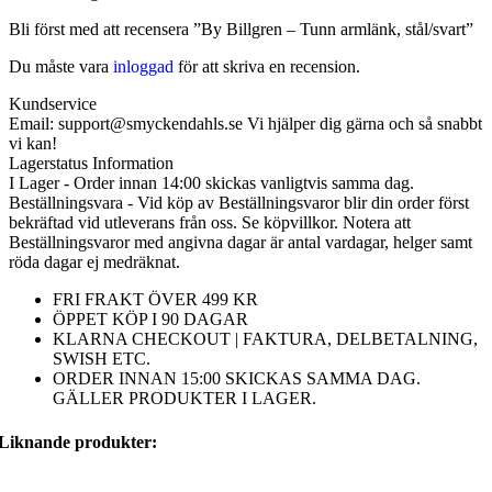
Bli först med att recensera ”By Billgren – Tunn armlänk, stål/svart”
Du måste vara
inloggad
för att skriva en recension.
Kundservice
Email: support@smyckendahls.se Vi hjälper dig gärna och så snabbt
vi kan!
Lagerstatus Information
I Lager - Order innan 14:00 skickas vanligtvis samma dag.
Beställningsvara - Vid köp av Beställningsvaror blir din order först
bekräftad vid utleverans från oss. Se köpvillkor. Notera att
Beställningsvaror med angivna dagar är antal vardagar, helger samt
röda dagar ej medräknat.
FRI FRAKT ÖVER 499 KR
ÖPPET KÖP I 90 DAGAR
KLARNA CHECKOUT | FAKTURA, DELBETALNING,
SWISH ETC.
ORDER INNAN 15:00 SKICKAS SAMMA DAG.
GÄLLER PRODUKTER I LAGER.
Liknande produkter: