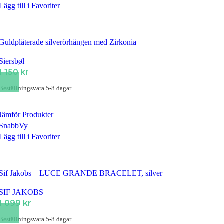
Lägg till i Favoriter
Guldpläterade silverörhängen med Zirkonia
Siersbøl
1 150
kr
Beställningsvara 5-8 dagar.
Jämför Produkter
SnabbVy
Lägg till i Favoriter
Sif Jakobs – LUCE GRANDE BRACELET, silver
SIF JAKOBS
1 099
kr
Beställningsvara 5-8 dagar.