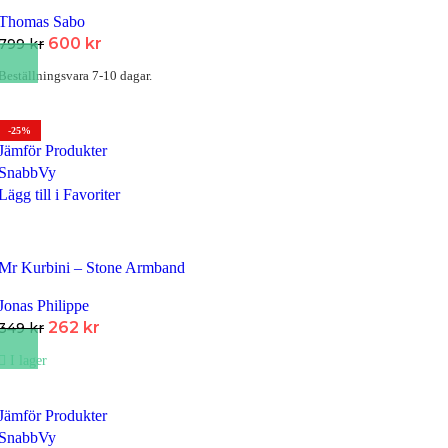
Thomas Sabo
Det
Det
600
kr
799
kr
ursprungliga
nuvarande
Beställningsvara 7-10 dagar.
priset
priset
var:
är:
799 kr.
600 kr.
-25%
Jämför Produkter
SnabbVy
Lägg till i Favoriter
Mr Kurbini – Stone Armband
Jonas Philippe
Det
Det
262
kr
349
kr
ursprungliga
nuvarande
I lager
priset
priset
var:
är:
349 kr.
262 kr.
Jämför Produkter
SnabbVy