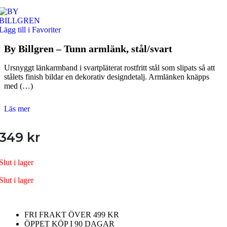
Lägg till i Favoriter
By Billgren – Tunn armlänk, stål/svart
Ursnyggt länkarmband i svartpläterat rostfritt stål som slipats så att
stålets finish bildar en dekorativ designdetalj. Armlänken knäpps
med (…)
Läs mer
349
kr
Slut i lager
Slut i lager
FRI FRAKT ÖVER 499 KR
ÖPPET KÖP I 90 DAGAR