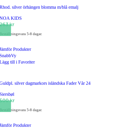
Rhod. silver örhängen blomma m/blå emalj
NOA KIDS
263
kr
Beställningsvara 5-8 dagar.
Jämför Produkter
SnabbVy
Lägg till i Favoriter
Guldpl. silver dagmarkors isländska Fader Vår 24
Siersbøl
500
kr
Beställningsvara 5-8 dagar.
Jämför Produkter