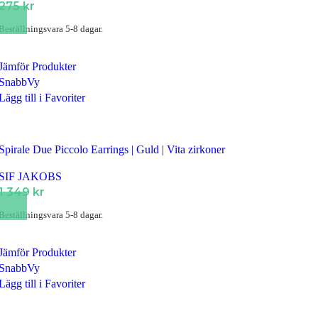
275
kr
Beställningsvara 5-8 dagar.
Jämför Produkter
SnabbVy
Lägg till i Favoriter
Spirale Due Piccolo Earrings | Guld | Vita zirkoner
SIF JAKOBS
1 349
kr
Beställningsvara 5-8 dagar.
Jämför Produkter
SnabbVy
Lägg till i Favoriter