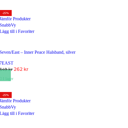
-25%
Jämför Produkter
SnabbVy
Lägg till i Favoriter
Seven/East – Inner Peace Halsband, silver
7EAST
Det
Det
262
kr
349
kr
ursprungliga
nuvarande
I lager
priset
priset
var:
är:
349 kr.
262 kr.
-25%
Jämför Produkter
SnabbVy
Lägg till i Favoriter