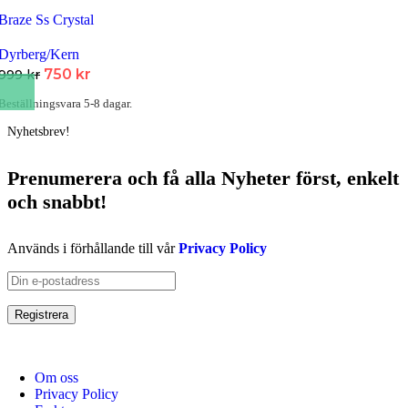
Braze Ss Crystal
Dyrberg/Kern
Det
Det
750
kr
999
kr
ursprungliga
nuvarande
Beställningsvara 5-8 dagar.
priset
priset
Nyhetsbrev!
var:
är:
999 kr.
750 kr.
Prenumerera och få
alla Nyheter
först
, enkelt
och snabbt!
Används i förhållande till vår
Privacy Policy
Om oss
Privacy Policy