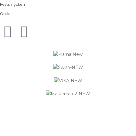
Festsmycken
Outlet
Logistified Ecommerce Jewellery AB (org. nummer 559390-
6299) Älgerumsvägen 39, SE-383 32 MÖNSTERÅS, Sverige E-
post: info@smyckendahls.se
© 2015- 2023 Copyright Smyckendahls.se