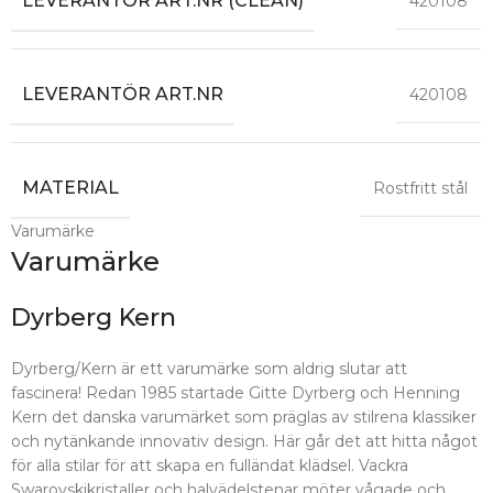
LEVERANTÖR ART.NR (CLEAN)
420108
LEVERANTÖR ART.NR
420108
MATERIAL
Rostfritt stål
Varumärke
Varumärke
Dyrberg Kern
Dyrberg/Kern är ett varumärke som aldrig slutar att
fascinera! Redan 1985 startade Gitte Dyrberg och Henning
Kern det danska varumärket som präglas av stilrena klassiker
och nytänkande innovativ design. Här går det att hitta något
för alla stilar för att skapa en fulländat klädsel. Vackra
Swarovskikristaller och halvädelstenar möter vågade och