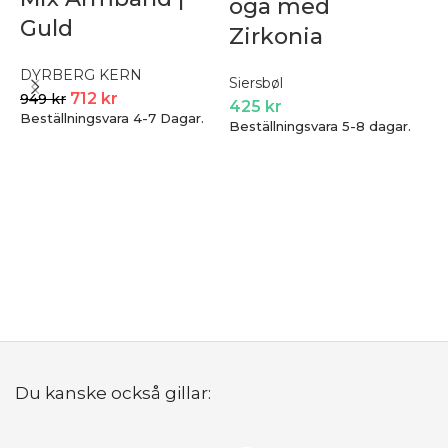
öga med
Guld
Zirkonia
L
DYRBERG KERN
Siersbøl
712
kr
949
kr
425
kr
Beställningsvara 4-7 Dagar.
Beställningsvara 5-8 dagar.
b
1
B
Du kanske också gillar: