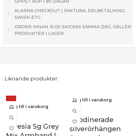
ÖPPET KÖP I 90 DAGAR
KLARNA CHECKOUT | FAKTURA, DELBETALNING,
SWISH ETC.
ORDER INNAN 15:00 SKICKAS SAMMA DAG. GÄLLER
PRODUKTER I LAGER.
Liknande produkter:
-25%
Lägg till i varukorg
Lägg till i varukorg
Rhodinerade
Teresia Sg Grey
silverörhängen
Mix Armband |