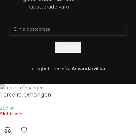
rabatterade varor.
I enlighet med våra
A
nvändarvillkor
Terceira Örhängen
297
kr
Slut i lager