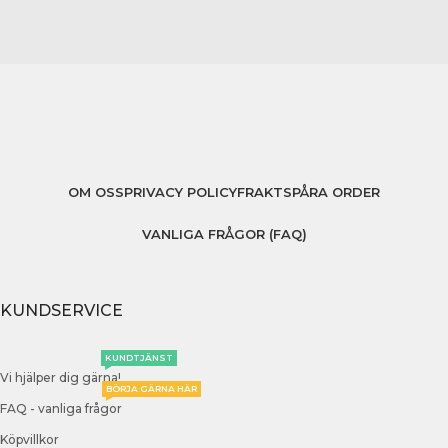
OM OSS
PRIVACY POLICY
FRAKT
SPÅRA ORDER
VANLIGA FRÅGOR (FAQ)
KUNDSERVICE
KUNDTJÄNST
Vi hjälper dig gärna!
BÖRJA GÄRNA HÄR
FAQ - vanliga frågor
Köpvillkor