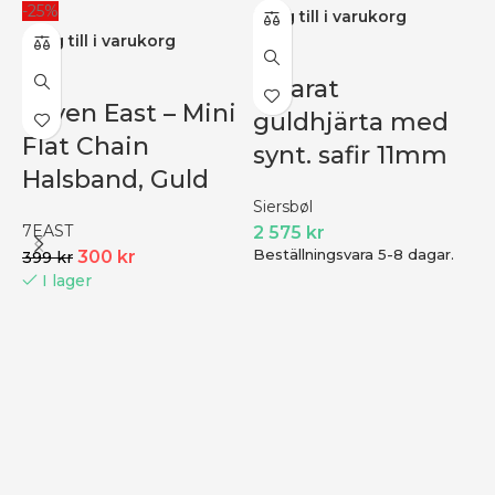
-25%
Lägg till i varukorg
Lägg till i varukorg
8 karat
Seven East – Mini
guldhjärta med
Flat Chain
synt. safir 11mm
Halsband, Guld
-
Siersbøl
7EAST
2 575
kr
L
Beställningsvara 5-8 dagar.
300
kr
399
kr
I lager
N