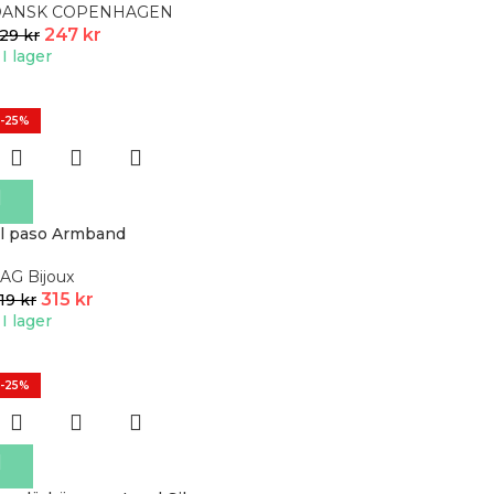
DANSK COPENHAGEN
247
kr
329
kr
I lager
-25%
l paso Armband
AG Bijoux
315
kr
19
kr
I lager
-25%