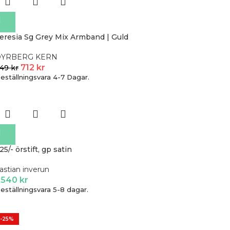
eresia Sg Grey Mix Armband | Guld
DYRBERG KERN
712
kr
949
kr
eställningsvara 4-7 Dagar.
25/- örstift, gp satin
astian inverun
 540
kr
eställningsvara 5-8 dagar.
-25%