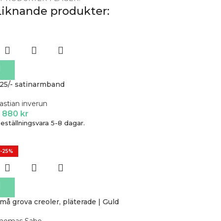
Liknande produkter:
25/- satinarmband
astian inverun
3 880
kr
eställningsvara 5-8 dagar.
-25%
må grova creoler, pläterade | Guld