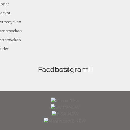
ingar
lockor
errsmycken
arnsmycken
estsmycken
utlet
Facebook
Instagram