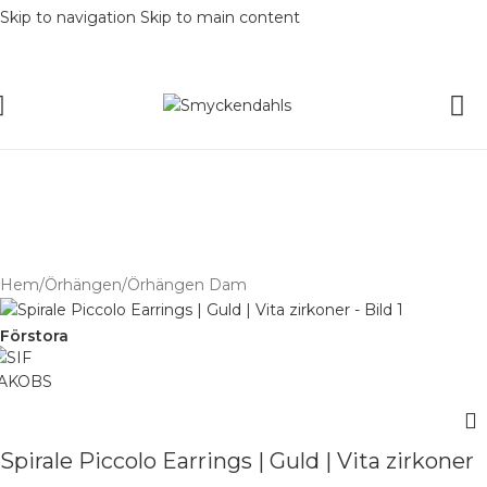
Skip to navigation
Skip to main content
SOMMAR-REA HOS SMYCKENDAH
batter på varor i Lager
% på tusentals varor.
SOMMAR-REA HOS SMYCKENDAHLS,
UPP TILL 25%
Hem
/
Örhängen
/
Örhängen Dam
Förstora
Spirale Piccolo Earrings | Guld | Vita zirkoner