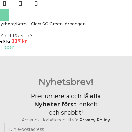
yrberg/Kern – Clara SG Green, örhängen
DYRBERG KERN
337
kr
449
kr
I lager
Nyhetsbrev!
Prenumerera och få
alla
Nyheter
först
, enkelt
och snabbt!
Används i förhållande till vår
Privacy Policy