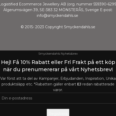
Logistified Ecommerce Jewellery AB (org. nummer 559390-6299
Älgerumsvägen 39, SE-383 32 MÖNSTERÅS, Sverige E-post:
info@smyckendahls.se
© 2015- 2023 Copyright Smyckendahls.se
Smyckendahls Nyhetsbrev
Hej! Få 10% Rabatt eller Fri Frakt på ett köp
när du prenumererar på vårt Nyhetsbrev!
Var först att ta del av Kampanjer, Erbjudanden, Inspiration, Unika
produktsläpp etc. *Rabatten gäller enbart
EJ
redan rabatterade
varor.