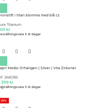
ronstift i titan blomma med blå cz
ure Titanium
500
kr
eställningsvara 5-8 dagar.
apri Medio Örhängen | Silver | Vita Zirkoner
IF JAKOBS
 399
kr
eställningsvara 5-8 dagar.
-25%