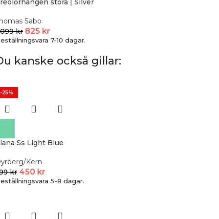
reolörhängen stora | Silver
homas Sabo
825
kr
 099
kr
eställningsvara 7-10 dagar.
Du kanske också gillar:
-25%
lana Ss Light Blue
yrberg/Kern
450
kr
99
kr
eställningsvara 5-8 dagar.