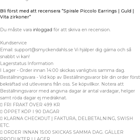
Bli först med att recensera ”Spirale Piccolo Earrings | Guld |
Vita zirkoner”
Du måste vara
inloggad
för att skriva en recension.
Kundservice
Email: support@smyckendahls.se Vi hjälper dig gärna och så
snabbt vi kan!
Lagerstatus Information
I Lager - Order innan 14:00 skickas vanligtvis samma dag.
Beställningsvara - Vid köp av Beställningsvaror blir din order först
bekräftad vid utleverans från oss. Se köpvillkor. Notera att
Beställningsvaror med angivna dagar är antal vardagar, helger
samt röda dagar ej medräknat.
FRI FRAKT ÖVER 499 KR
ÖPPET KÖP I 90 DAGAR
KLARNA CHECKOUT | FAKTURA, DELBETALNING, SWISH
ETC.
ORDER INNAN 15:00 SKICKAS SAMMA DAG. GÄLLER
PRODUKTER I LAGER.