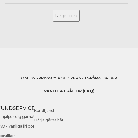
OM OSS
PRIVACY POLICY
FRAKT
SPÅRA ORDER
VANLIGA FRÅGOR (FAQ)
KUNDSERVICE
Kundtjänst
i hjälper dig gärna!
Börja gärna här
AQ - vanliga frågor
öpvillkor