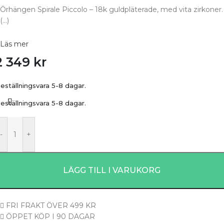
Örhängen Spirale Piccolo – 18k guldpläterade, med vita zirkoner.
(…)
Läs mer
2 349
kr
eställningsvara 5-8 dagar.
eställningsvara 5-8 dagar.
-
+
LÄGG TILL I VARUKORG
FRI FRAKT ÖVER 499 KR
ÖPPET KÖP I 90 DAGAR