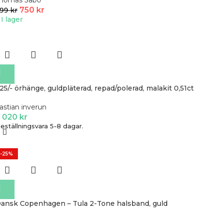
homas Sabo
750
kr
999
kr
I lager
25/- örhänge, guldpläterad, repad/polerad, malakit 0,51ct
astian inverun
 020
kr
eställningsvara 5-8 dagar.
-25%
ansk Copenhagen – Tula 2-Tone halsband, guld