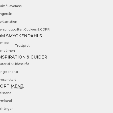
rakt / Leverans
ngerrätt
eklamation
ersonuppgifter, Cookies & GDPR
OM SMYCKENDAHLS
m oss
Trustpilot!
mdömen
NSPIRATION & GUIDER
aterial & Skötselråd
ingstorlekar
resentkort
SORTIMENT
Populär!
alsband
rmband
rhängen