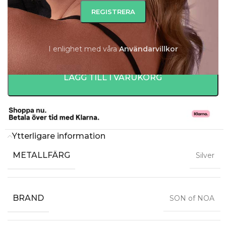
I lager
-
+
I enlighet med våra
A
nvändarvillkor
LÄGG TILL I VARUKORG
Ytterligare information
METALLFÄRG
Silver
BRAND
SON of NOA