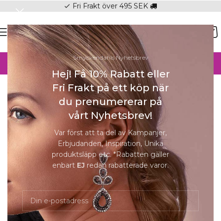
Fri Frakt över 495 SEK
check
SOMMAR-REA HOS SMYCKENDAHLS,
Smyckendahls Nyhetsbrev
UPP TILL 25%
Hej! Få 10% Rabatt eller
Hem
/
Halsband online
/
Halsband Herr
Fri Frakt på ett köp när
Förstora
du prenumererar på
vårt Nyhetsbrev!
-25%
Var först att ta del av Kampanjer,
Erbjudanden, Inspiration, Unika
produktsläpp etc. *Rabatten gäller
enbart
EJ
redan rabatterade varor.
SON Halsband Stål pansar borstad 60cm
769
kr
577
kr
I lager