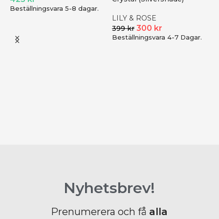
Beställningsvara 5-8 dagar.
LILY & ROSE
300
kr
399
kr
Beställningsvara 4-7 Dagar.
C
k
T
1
B
Nyhetsbrev!
Prenumerera och få
alla