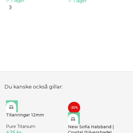
I lager
I lager
T
D
B
Du kanske också gillar:
-25%
Titanringar 12mm
Pure Titanium
New Sofia Halsband |
425
kr
Crystal (Silvershade)