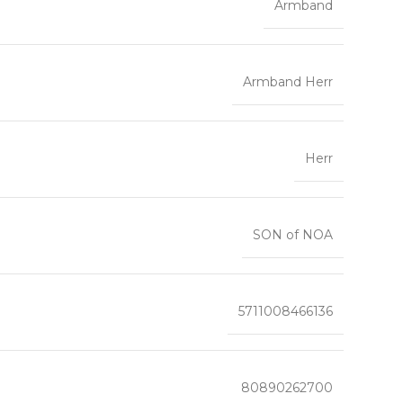
Armband
Armband Herr
Herr
SON of NOA
5711008466136
80890262700