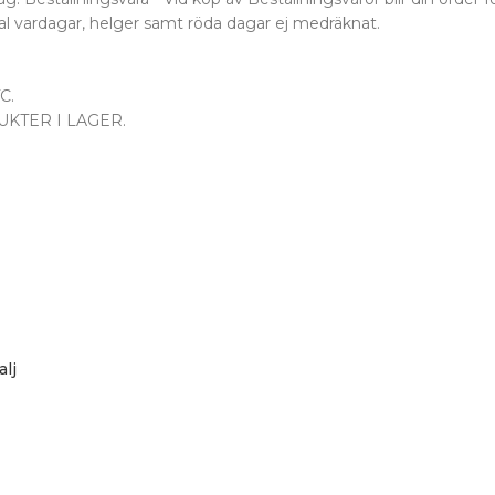
al vardagar, helger samt röda dagar ej medräknat.
C.
KTER I LAGER.
lj