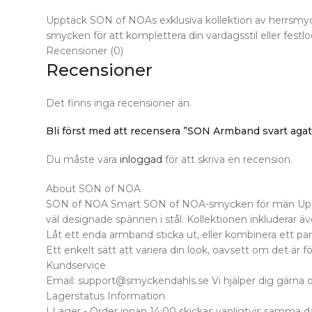
Upptäck SON of NOAs exklusiva kollektion av herrsmycke
smycken för att komplettera din vardagsstil eller festlo
Recensioner (0)
Recensioner
Det finns inga recensioner än.
Bli först med att recensera ”SON Armband svart ag
Du måste vara
inloggad
för att skriva en recension.
About SON of NOA
SON of NOA Smart SON of NOA-smycken för män Upptäck
väl designade spännen i stål. Kollektionen inkluderar ä
Låt ett enda armband sticka ut, eller kombinera ett p
Ett enkelt sätt att variera din look, oavsett om det är fö
Kundservice
Email: support@smyckendahls.se Vi hjälper dig gärna o
Lagerstatus Information
I Lager - Order innan 14:00 skickas vanligtvis samma dag.