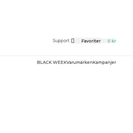
Support
Favoriter
0
kr
BLACK WEEK
Varumärken
Kampanjer
SOMMAR-REA HOS SMYCKENDAH