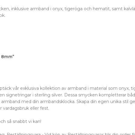
n, inklusive armband i onyx, tigeröga och hematit, samt kalvläd
ok.
at 8mm”
 vår exklusiva kollektion av armband i material som onyx, tig
ven signetringar i sterling silver. Dessa smycken kompletterar båd
ar armband med din armbandsklocka. Skapa din egen unika stil ge
r vardagsbruk eller fest.
ch så snabbt vi kan!
 Beställningsvara - Vid köp av Beställningsvaror blir din order för