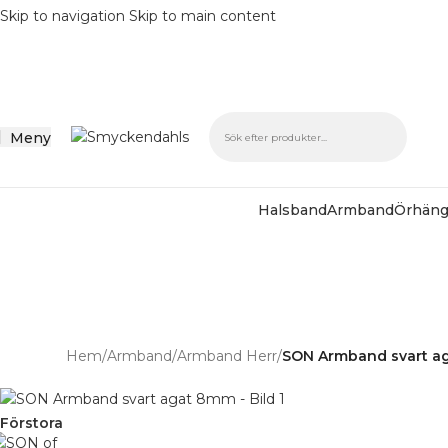
Skip to navigation
Skip to main content
Meny
Halsband
Armband
Örhän
batter på varor i Lager
% på tusentals varor.
Hem
/
Armband
/
Armband Herr
/
SON Armband svart a
Förstora