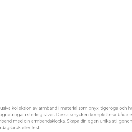
va kollektion av armband i material som onyx, tigeröga och hem
signetringar i sterling silver. Dessa smycken kompletterar både en
rmband med din armbandsklocka. Skapa din egen unika stil genom 
rdagsbruk eller fest.