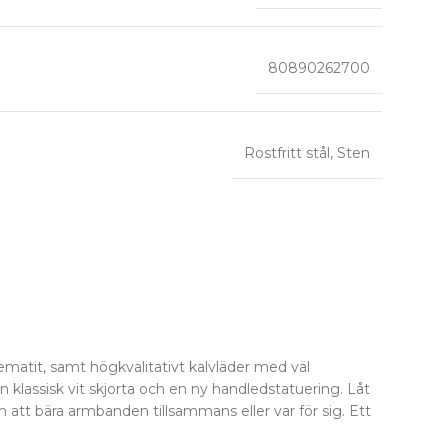
80890262700
Rostfritt stål
,
Sten
atit, samt högkvalitativt kalvläder med väl
 klassisk vit skjorta och en ny handledstatuering. Låt
att bära armbanden tillsammans eller var för sig. Ett