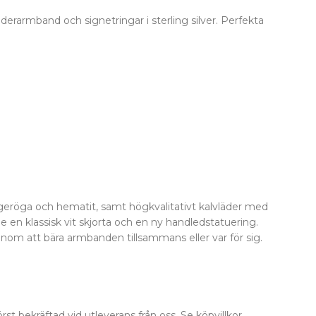
erarmband och signetringar i sterling silver. Perfekta
eröga och hematit, samt högkvalitativt kalvläder med
e en klassisk vit skjorta och en ny handledstatuering.
nom att bära armbanden tillsammans eller var för sig.
st bekräftad vid utleverans från oss. Se köpvillkor.