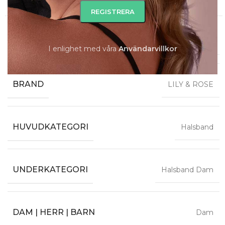
Ytterligare information
METALLFÄRG
Silver
I enlighet med våra
A
nvändarvillkor
BRAND
LILY & ROSE
HUVUDKATEGORI
Halsband
UNDERKATEGORI
Halsband Dam
DAM | HERR | BARN
Dam