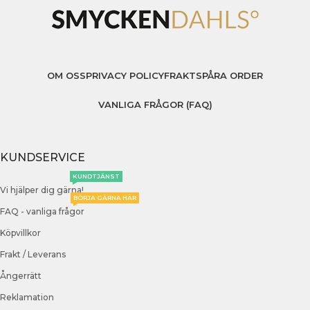
OM OSS
PRIVACY POLICY
FRAKT
SPÅRA ORDER
VANLIGA FRÅGOR (FAQ)
KUNDSERVICE
KUNDTJÄNST
Vi hjälper dig gärna!
BÖRJA GÄRNA HÄR
FAQ - vanliga frågor
Köpvillkor
Frakt / Leverans
Ångerrätt
Reklamation