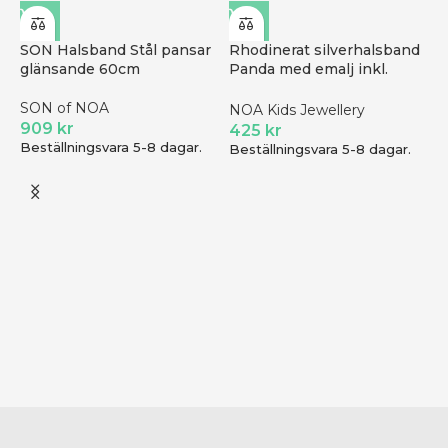
SON Halsband Stål pansar
Rhodinerat silverhalsband
glänsande 60cm
Panda med emalj inkl.
kedja
SON of NOA
NOA Kids Jewellery
909
kr
425
kr
Beställningsvara 5-8 dagar.
Beställningsvara 5-8 dagar.
R
s
S
B