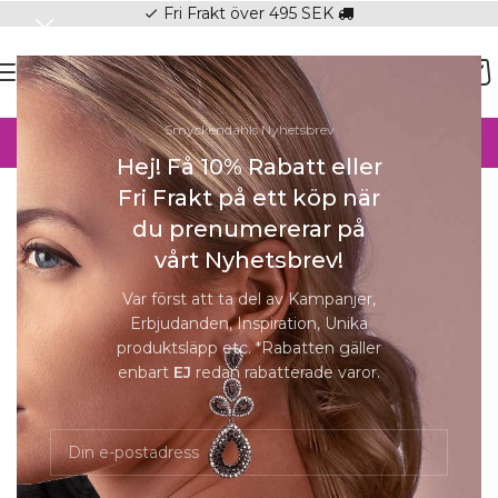
Fri Frakt över 495 SEK
check
SOMMAR-REA HOS SMYCKENDAHLS,
Smyckendahls Nyhetsbrev
UPP TILL 25%
Hej! Få 10% Rabatt eller
Hem
/
Halsband Online
/
Halsband Dam
Fri Frakt på ett köp när
Förstora
du prenumererar på
SOLD
vårt Nyhetsbrev!
OUT
Var först att ta del av Kampanjer,
Erbjudanden, Inspiration, Unika
Sofia Necklace – Silk (Silver)
produktsläpp etc. *Rabatten gäller
enbart
EJ
redan rabatterade varor.
349
kr
Slut i lager
Slut i lager