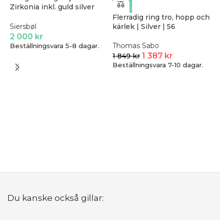
Zirkonia inkl. guld silver
kedja
Flerradig ring tro, hopp och
kärlek | Silver | 56
Siersbøl
2 000
kr
Thomas Sabo
Beställningsvara 5-8 dagar.
1 387
kr
1 849
kr
Beställningsvara 7-10 dagar.
S
A
N
B
Du kanske också gillar: