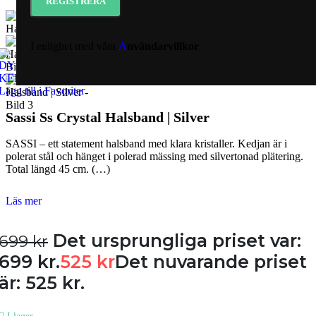
I enlighet med våra
A
nvändarvillkor
Lägg till i Favoriter
Sassi Ss Crystal Halsband | Silver
SASSI – ett statement halsband med klara kristaller. Kedjan är i
polerat stål och hänget i polerad mässing med silvertonad plätering.
Total längd 45 cm. (…)
Läs mer
Det ursprungliga priset var:
699
kr
699 kr.
525
kr
Det nuvarande priset
är: 525 kr.