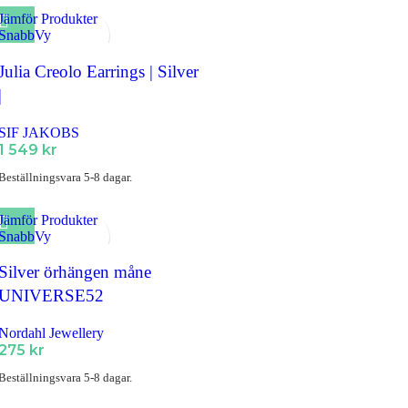
Jämför Produkter
SnabbVy
Lägg till i Favoriter
Julia Creolo Earrings | Silver
|
SIF JAKOBS
1 549
kr
Beställningsvara 5-8 dagar.
Jämför Produkter
SnabbVy
Lägg till i Favoriter
Silver örhängen måne
UNIVERSE52
Nordahl Jewellery
275
kr
Beställningsvara 5-8 dagar.