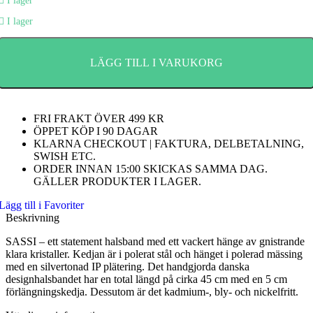
I lager
I lager
LÄGG TILL I VARUKORG
FRI FRAKT ÖVER 499 KR
ÖPPET KÖP I 90 DAGAR
KLARNA CHECKOUT | FAKTURA, DELBETALNING,
SWISH ETC.
ORDER INNAN 15:00 SKICKAS SAMMA DAG.
GÄLLER PRODUKTER I LAGER.
Lägg till i Favoriter
Beskrivning
SASSI – ett statement halsband med ett vackert hänge av gnistrande
klara kristaller. Kedjan är i polerat stål och hänget i polerad mässing
med en silvertonad IP plätering. Det handgjorda danska
designhalsbandet har en total längd på cirka 45 cm med en 5 cm
förlängningskedja. Dessutom är det kadmium-, bly- och nickelfritt.