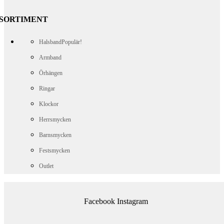
SORTIMENT
Halsband
Populär!
Armband
Örhängen
Ringar
Klockor
Herrsmycken
Barnsmycken
Festsmycken
Outlet
Facebook
Instagram