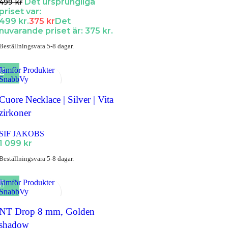
Det ursprungliga
499
kr
priset var:
499 kr.
375
kr
Det
nuvarande priset är: 375 kr.
Beställningsvara 5-8 dagar.
Jämför Produkter
SnabbVy
Lägg till i Favoriter
Cuore Necklace | Silver | Vita
zirkoner
SIF JAKOBS
1 099
kr
Beställningsvara 5-8 dagar.
Jämför Produkter
SnabbVy
Lägg till i Favoriter
NT Drop 8 mm, Golden
shadow