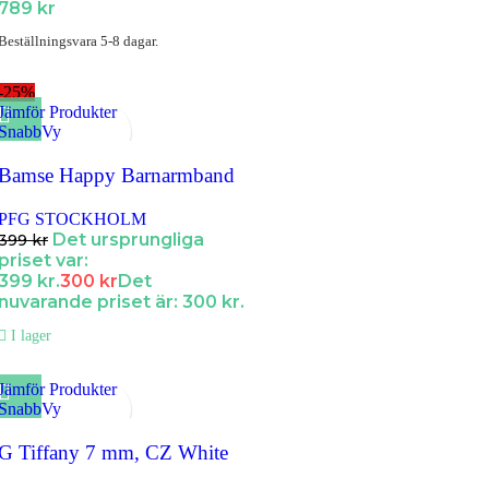
789
kr
Beställningsvara 5-8 dagar.
-25%
Jämför Produkter
SnabbVy
Lägg till i Favoriter
Bamse Happy Barnarmband
PFG STOCKHOLM
Det ursprungliga
399
kr
priset var:
399 kr.
300
kr
Det
nuvarande priset är: 300 kr.
I lager
Jämför Produkter
SnabbVy
Lägg till i Favoriter
G Tiffany 7 mm, CZ White