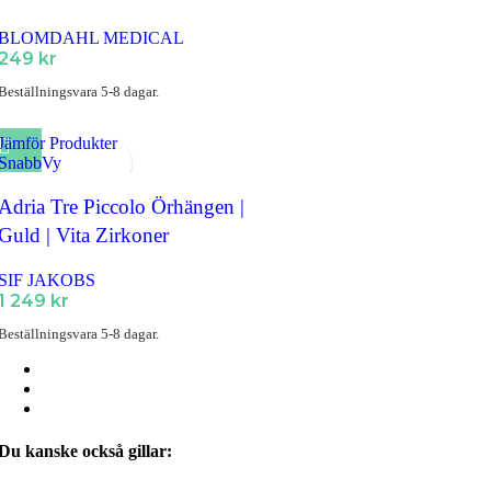
BLOMDAHL MEDICAL
249
kr
Beställningsvara 5-8 dagar.
Jämför Produkter
SnabbVy
Lägg till i Favoriter
Adria Tre Piccolo Örhängen |
Guld | Vita Zirkoner
SIF JAKOBS
1 249
kr
Beställningsvara 5-8 dagar.
Du kanske också gillar: