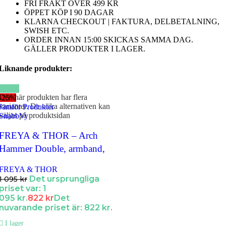
FRI FRAKT ÖVER 499 KR
ÖPPET KÖP I 90 DAGAR
KLARNA CHECKOUT | FAKTURA, DELBETALNING,
SWISH ETC.
ORDER INNAN 15:00 SKICKAS SAMMA DAG.
GÄLLER PRODUKTER I LAGER.
Liknande produkter:
Den här produkten har flera
-25%
varianter. De olika alternativen kan
Jämför Produkter
väljas på produktsidan
SnabbVy
Lägg till i Favoriter
FREYA & THOR – Arch
Hammer Double, armband,
svart läder/silver
FREYA & THOR
Det ursprungliga
1 095
kr
priset var: 1
095 kr.
822
kr
Det
nuvarande priset är: 822 kr.
I lager