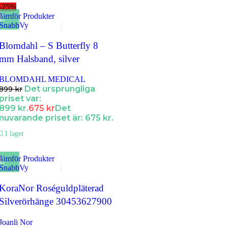
-25%
Jämför Produkter
SnabbVy
Lägg till i Favoriter
Blomdahl – S Butterfly 8
mm Halsband, silver
BLOMDAHL MEDICAL
Det ursprungliga
899
kr
priset var:
899 kr.
675
kr
Det
nuvarande priset är: 675 kr.
I lager
Jämför Produkter
SnabbVy
Lägg till i Favoriter
KoraNor Roséguldpläterad
Silverörhänge 30453627900
Joanli Nor