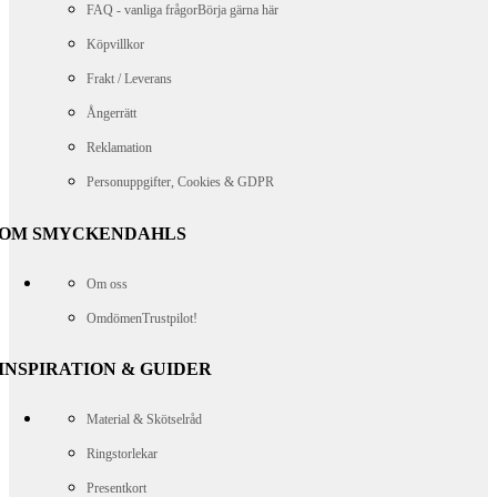
FAQ - vanliga frågor
Börja gärna här
Köpvillkor
Frakt / Leverans
Ångerrätt
Reklamation
Personuppgifter, Cookies & GDPR
OM SMYCKENDAHLS
Om oss
Omdömen
Trustpilot!
INSPIRATION & GUIDER
Material & Skötselråd
Ringstorlekar
Presentkort