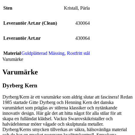
Sten
Kristall
,
Pärla
Leverantör Art.nr (Clean)
430064
Leverantör Art.nr
430064
Material
Guldplätterad Mässing
,
Rostfritt stål
Varumärke
Varumärke
Dyrberg Kern
Dyrberg/Kern är ett varumärke som aldrig slutar att fascinera! Redan
1985 startade Gitte Dyrberg och Henning Kern det danska
varumärket som präglas av stilrena klassiker och nytänkande
innovativ design. Här går det att hitta något för alla stilar för att
skapa en fulländat klädsel. Vackra Swarovskikristaller och
halvädelstenar möter vågade och skulpturala metaller.
Dyrberg/Kerns smycken tillverkas av säkra, hälsovänliga material
och de har en mycket noggrann kvalitetskontroll. Smyckena