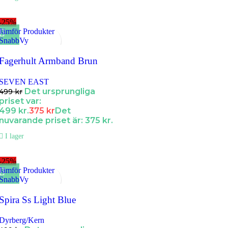
-25%
Jämför Produkter
SnabbVy
Lägg till i Favoriter
Fagerhult Armband Brun
SEVEN EAST
Det ursprungliga
499
kr
priset var:
499 kr.
375
kr
Det
nuvarande priset är: 375 kr.
I lager
-25%
Jämför Produkter
SnabbVy
Lägg till i Favoriter
Spira Ss Light Blue
Dyrberg/Kern